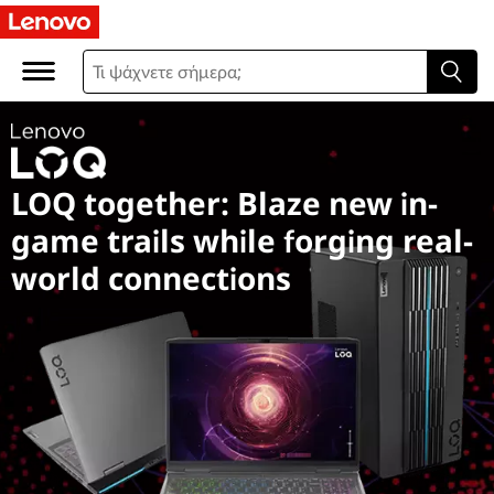
L
O
Q
L
LOQ together: Blaze new in-
a
game trails while forging real-
p
world connections
t
o
p
s