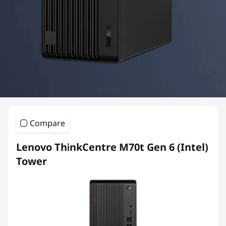
e
M
S
e
r
i
Compare
e
Lenovo ThinkCentre M70t Gen 6 (Intel)
s
Tower
T
o
w