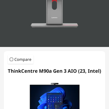
-
I
n
-
O
n
Compare
e
ThinkCentre M90a Gen 3 AIO (23, Intel)
s