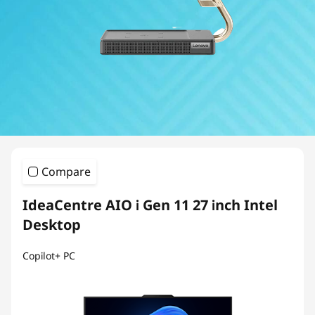
A
I
O
5
0
0
Compare
S
IdeaCentre AIO i Gen 11 27 inch Intel
e
Desktop
r
Copilot+ PC
i
e