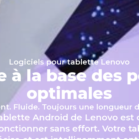
Logiciels pour tablette Lenovo
ce à la base des
optimales
ent. Fluide. Toujours une longueur 
tablette Android de Lenovo est
nctionner sans effort. Votre t