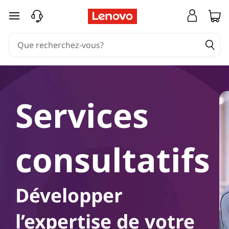
A
passer au contenu principal
d
v
i
s
Services
o
r
consultatifs
y
S
Développer
e
l’expertise de votre