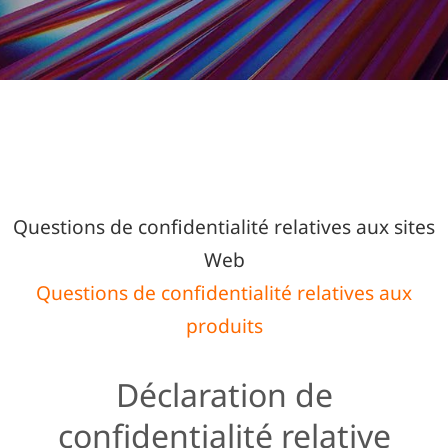
f
i
d
LENOVO PRIVACY
e
n
STATEMENT
t
i
a
Questions de confidentialité relatives aux sites
l
Web
i
Questions de confidentialité relatives aux
t
é
produits
d
e
Déclaration de
L
confidentialité relative
e