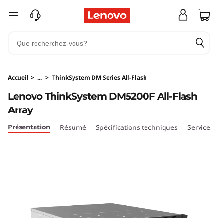
U
passer au contenu principal
n
i
t
Accueil
>
...
>
ThinkSystem DM Series All-Flash
é
Lenovo ThinkSystem DM5200F All-Flash
Array
T
Présentation
Résumé
Spécifications techniques
Services
h
i
n
k