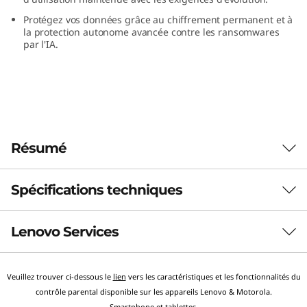
0
Protégez vos données grâce au chiffrement permanent et à
la protection autonome avancée contre les ransomwares
F
par l'IA.
1
0
0
Résumé
%
F
Spécifications techniques
Équilibre entre performance et efficacité
Équilibre entre
l
Lenovo Services
performance et
Évolutivité NAS
a
4 paires/systèmes HA
efficacité
s
Veuillez trouver ci-dessous le
lien
vers les caractéristiques et les fonctionnalités du
Services de solution
contrôle parental disponible sur les appareils Lenovo & Motorola.
Évolutivité externe SAN
Idéal pour les entreprises de taille moyenne
Smartphone
et
tablettes