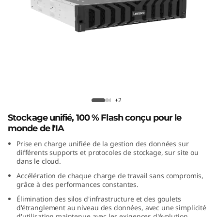
S
y
s
t
e
Lenovo ThinkSystem DM5200F All-
Flash Array
m
+2
Stockage unifié, 100 % Flash conçu pour le
D
monde de l'IA
M
Prise en charge unifiée de la gestion des données sur
différents supports et protocoles de stockage, sur site ou
dans le cloud.
5
Accélération de chaque charge de travail sans compromis,
2
grâce à des performances constantes.
Élimination des silos d'infrastructure et des goulets
0
d'étranglement au niveau des données, avec une simplicité
d'utilisation maintenue avec les exigences d'évolution.