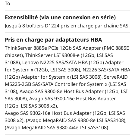
suivent. L'utilisation de modules d'E/S SAS
To
permet de mettre en oeuvre la haute
disponibilité.
Extensibilité (via une connexion en série)
Intégration transparente à tous les serveurs
Jusqu'à 8 boîtiers D1224 pris en charge par chaîne SAS.
Lenovo.
Haute disponibilité via deux modules d'E/S,
Pris en charge par adaptateurs HBA
des blocs d'alimentation redondants et des
ThinkServer 8885e PCIe 12Gb SAS Adapter (PMC 8885E
unités remplaçables à chaud.
chipset), ThinkServer LSI 93008-e (12Gb, LSI SAS
Une solution de stockage efficace pour les
31088), Lenovo N2225 SAS/SATA HBA (12Gb) Adapter
applications telles que sauvegarde de
for System x (12Gb, LSI SAS 3008), N2226 SAS/SATA HBA
données, mise en cache des données,
(12Gb) Adapter for System x (LSI SAS 3008), ServeRAID
surveillance vidéo, diffusion multimédia en
M5225-2GB SAS/SATA Controller for System x (LSI SAS
continu, hébergement de messagerie,
3108), Avago SAS 9300-8e Host Bus Adapter (12Gb, LSI
virtualisation de serveur, gestion des fichiers
SAS 3008), Avago SAS 9300-16e Host Bus Adapter
et serveur d'impression.
(12Gb, LSI SAS 3008 x2),
La solution est idéale pour les clients
Avago SAS 9302-16e Host Bus Adapter (12Gb, LSI SAS
soucieux des coûts et disposant d'un espace
3008 x2), (Avago MegaRAID SAS 9380-8e LSI SAS3108),
limité, répondre aux besoins de grande
(Avago MegaRAID SAS 9380-4i4e LSI SAS3108)
capacité actuels et futurs et la virtualisation