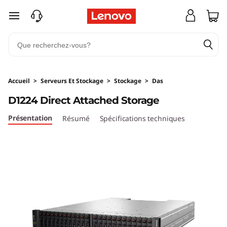
D
passer au contenu principal
1
2
2
Accueil
>
Serveurs Et Stockage
>
Stockage
>
Das
4
D1224 Direct Attached Storage
D
Présentation
Résumé
Spécifications techniques
i
r
e
c