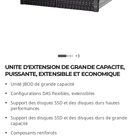
t
A
t
t
a
D1224 Direct Attached Storage
+3
c
UNITE D'EXTENSION DE GRANDE CAPACITE,
PUISSANTE, EXTENSIBLE ET ECONOMIQUE
h
Unité JBOD de grande capacité
e
Configurations DAS flexibles, extensibles
Support des disques SSD et des disques durs hautes
d
performances
Support des disques SSD et des disques durs de grande
S
capacité
t
Composants renforcés