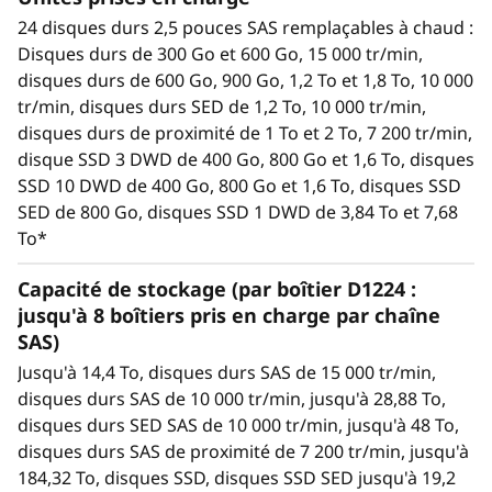
Jusqu'à 8 boîtiers D1224 pris en charge par
24 disques durs 2,5 pouces SAS remplaçables à chaud :
chaîne SAS
Disques durs de 300 Go et 600 Go, 15 000 tr/min,
Chaque boîtier D1224 contient 24 baies de
disques durs de 600 Go, 900 Go, 1,2 To et 1,8 To, 10 000
2,5" échangeables à chaud prenant en
tr/min, disques durs SED de 1,2 To, 10 000 tr/min,
charge des disques durs et SSD. Ainsi, vous
disques durs de proximité de 1 To et 2 To, 7 200 tr/min,
disposez d'un maximum de 192 unités/384
disque SSD 3 DWD de 400 Go, 800 Go et 1,6 To, disques
To par adaptateur HBA.
SSD 10 DWD de 400 Go, 800 Go et 1,6 To, disques SSD
Les unités disponibles incluent des disques
SED de 800 Go, disques SSD 1 DWD de 3,84 To et 7,68
durs SAS de 15 000 et 10 000 tr/min, des
To*
disques durs SAS de proximité grande
capacité de 7 200 tr/min et des disques SSD
Capacité de stockage (par boîtier D1224 :
SAS hautes/performances/grande capacité.
jusqu'à 8 boîtiers pris en charge par chaîne
Chaque boîtier contient deux modules d'E/S
SAS)
SAS. Chaque module dispose de trois ports
Jusqu'à 14,4 To, disques durs SAS de 15 000 tr/min,
SAS de 12 Gb (ENTREE et SORTIE), soit six au
disques durs SAS de 10 000 tr/min, jusqu'à 28,88 To,
total par boîtier. L'utilisation de deux ports
disques durs SED SAS de 10 000 tr/min, jusqu'à 48 To,
uniquement permet au boîtier d'être
disques durs SAS de proximité de 7 200 tr/min, jusqu'à
connecté en série à ceux qui précèdent et
184,32 To, disques SSD, disques SSD SED jusqu'à 19,2