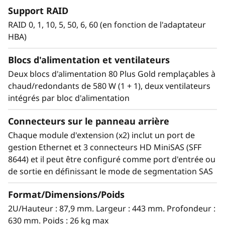
de serveur/du stockage. Elle réduit la
Support RAID
surexploitation du stockage sur serveur
RAID 0, 1, 10, 5, 50, 6, 60 (en fonction de l'adaptateur
interne et offre une capacité extrême pour
HBA)
les solutions d'archivage et de stockage à
froid.
Blocs d'alimentation et ventilateurs
Eléments communs à l'unité DAS D1212.
Deux blocs d'alimentation 80 Plus Gold remplaçables à
chaud/redondants de 580 W (1 + 1), deux ventilateurs
intégrés par bloc d'alimentation
DAS grande capacité, hautes
Connecteurs sur le panneau arrière
performances
Chaque module d'extension (x2) inclut un port de
Le boîtier Lenovo Storage D1224 offre la
gestion Ethernet et 3 connecteurs HD MiniSAS (SFF
flexibilité et la capacité nécessaires pour traiter
8644) et il peut être configuré comme port d'entrée ou
de nombreux types d'applications différents.
de sortie en définissant le mode de segmentation SAS
Vous pouvez démarrer avec un seul boîtier
D1224 contenant jusqu'à 24 unités de 2,5
Format/Dimensions/Poids
pouces comme simple unité JBOD, puis
2U/Hauteur : 87,9 mm. Largeur : 443 mm. Profondeur :
connecter en série ultérieurement jusqu'à 8
630 mm. Poids : 26 kg max