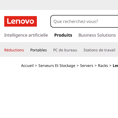
S
e
r
p
a
Intelligence artificielle
Produits
Business Solutions
v
s
s
e
Réductions
Portables
PC de bureau
Stations de travail
e
r
u
a
Accueil
>
Serveurs Et Stockage
>
Servers
>
Racks
>
Le
u
r
c
o
r
n
t
a
e
n
c
u
p