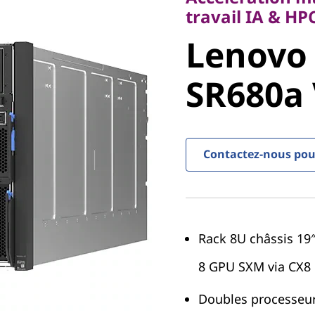
Lenovo
travail IA & HP
Lenovo
ThinkSy
SR680a
SR680a 
Contactez-nous pour
Rack 8U châssis 1
8 GPU SXM via CX8
Doubles processeur