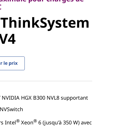
C
 ThinkSystem
stem
 V4
V4
 le prix
9″ NVIDIA HGX B300 NVL8 supportant
 NVSwitch
®
®
s Intel
Xeon
6 (jusqu'à 350 W) avec