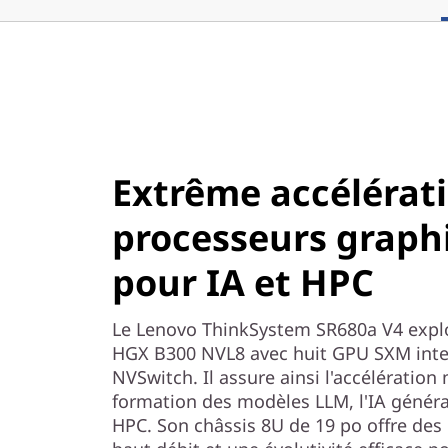
Extrême accélérat
processeurs graph
pour IA et HPC
Le Lenovo ThinkSystem SR680a V4 explo
HGX B300 NVL8 avec huit GPU SXM inte
NVSwitch. Il assure ainsi l'accélération
formation des modèles LLM, l'IA générat
HPC. Son châssis 8U de 19 po offre de