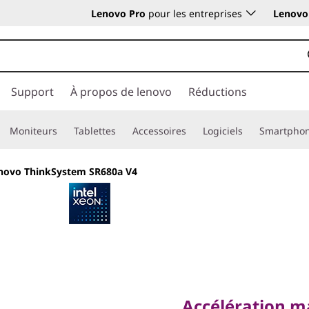
Lenovo Pro
pour les entreprises
Lenovo 
Support
À propos de lenovo
Réductions
Moniteurs
Tablettes
Accessoires
Logiciels
Smartpho
novo ThinkSystem SR680a V4
Accélération max
travail IA & HPC
Accélération m