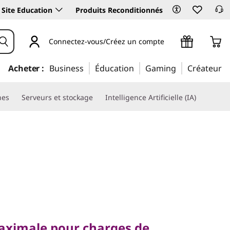
Site Education
Produits Reconditionnés
Connectez-vous/Créez un compte
Acheter :
Business
Éducation
Gaming
Créateur
nes
Serveurs et stockage
Intelligence Artificielle (IA)
imale pour charges de
aximale pour charges de