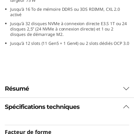
largeur 75 W
a
Jusqu'à 16 To de mémoire DDR5 ou 3DS RDIMM, CXL 2.0
activé
n
Jusqu'à 32 disques NVMe à connexion directe E3.S 1T ou 24
disques 2,5” (24 NVMe à connexion directe) et 1 ou 2
s
disques de démarrage M2.
Jusqu'à 12 slots (11 Gen5 + 1 Gen4) ou 2 slots dédiés OCP 3.0
u
n
f
o
Résumé
r
Spécifications techniques
Exécutez en toute
m
confiance des
a
Facteur de forme