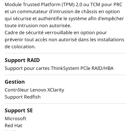
Module Trusted Platform (TPM) 2.0 ou TCM pour PRC
et un commutateur d'intrusion de châssis en option
qui sécurise et authentifie le système afin d'empêcher
toute intrusion non autorisée.
Cadre de sécurité verrouillable en option pour
prévenir tout accès non autorisé dans les installations
de colocation.
Support RAID
Support pour cartes ThinkSystem PCIe RAID/HBA
Maximisez votre
Gestion
disponibilité système
Contrôleur Lenovo XClarity
Support Redfish
Lorsque votre système est en panne, les
minutes sont des heures. L'exécution de
Support SE
charges de travail d'entreprise nécessite des
Microsoft
niveaux de disponibilité de classe Entreprise.
Red Hat
Les fonctionnalités du ThinkSystem SR850 V4