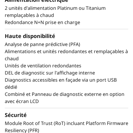
supporte jusqu'à 344 cores de CPU et offre
2 unités d'alimentation Platinum ou Titanium
33% supplémentaires de bande passante
remplaçables à chaud
mémoire* avec la plus récente mémoire DDR5.
Redondance N+N prise en charge
La nouvelle technologie PCIe Gen5 élimine les
goulots d'étranglement entre les slots
Haute disponibilité
d'extension et les disques NVMe.. SR850 V4 –
Analyse de panne prédictive (PFA)
trois slots PCIe Gen 5 supplémentaires*.
Alimentations et unités redondantes et remplaçables à
Supporte jusqu'à deux GPU pleine hauteur
chaud
classe Entreprise, 32 disques E3.S 1T ou 24
Unités de ventilation redondantes
NVMe 2,5” à connexion directe. Ces
DEL de diagnostic sur l'affichage interne
technologies génèrent des niveaux de valeur et
Diagnostics accessibles en façade via un port USB
de performance exceptionnels parfaitement
dédié
adaptés aux charges de travail les plus
Combiné et Panneau de diagnostic externe en option
exigeantes de l'entreprise.
avec écran LCD
*Comparé au ThinkSystem SR850 V3
Sécurité
Module Root of Trust (RoT) incluant Platform Firmware
Resiliency (PFR)