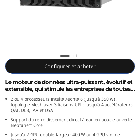
e
r
f
o
r
Lenovo ThinkSystem SR850 V4
+1
m
Configurer et acheter
a
Le moteur de données ultra-puissant, évolutif et
extensible, qui stimule les entreprises de toutes
n
tailles.
2 ou 4 processeurs Intel® Xeon® 6 (jusqu'à 350 W) ;
topologie Mesh avec 3 liaisons UPI ; Jusqu'à 4 accélérateurs
c
QAT, DLB, IAA et DSA
e
Support du refroidissement direct à eau en boucle ouverte
Neptune™ Core
d
Jusqu'à 2 GPU double-largeur 400 W ou 4 GPU simple-