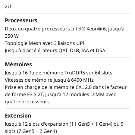
charges de travail
t
2U
critiques
2
Processeurs
Les bases de données en mémoire, les
U
Deux ou quatre processeurs Intel® Xeon® 6, jusqu'à
solutions ERP, CRM, les plateformes BI et la
350 W
virtualisation sont les charges de travail
Topologie Mesh avec 3 liaisons UPI
prioritaires de toutes les entreprises. Le
Jusqu'à 4 accélérateurs QAT, DLB, IAA et DSA
ThinkSystem SR850 V4 est conçu pour être le
moteur aux performances optimisées, évolutif
Mémoires
et extensible, qui exécute ces charges de
Jusqu'à 16 To de mémoire TruDDR5 sur 64 slots
travail et propulse votre entreprise. Avec
Vitesses de mémoire jusqu'à 6400 MHz
jusqu'à quatre processeurs Intel® Xeon® 6,
Prise en charge de la mémoire CXL 2.0 dans le facteur
une capacité massive de mémoire et
de forme E3.S 2T, jusqu'à 12 modules DIMM avec
d'extension disponible jusqu'à deux GPU pleine
quatre processeurs
hauteur et jusqu'à 32 disques, vous pouvez en
toute confiance exécuter et faire évoluer les
Extension
charges de travail critiques de votre entreprise
Jusqu'à 12 slots d'expansion (11 Gen5 + 1 Gen4) ou 9
sur le ThinkSystem SR850 V4.
slots (7 Gen5 + 2 Gen4)