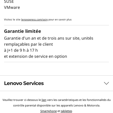
SUSE
incluent l'analyse prédictive des défaillances, la
VMware
détection des erreurs pour éviter les temps
d'arrêt, les diagnostics Lightpath pour assurer
Visitez le site
lenovopress.com/osig
pour en savoir plus
une identification rapide des défaillances et
une remise en service accélérée.
Garantie limitée
Garantie d'un an et de trois ans sur site, unités
Le contrôleur XClarity intégré de Lenovo est
remplaçables par le client
construit comme un mini-ordinateur
à J+1 de 9 h à 17 h
embarqué qui assure la surveillance à distance
et extension de service en option
des principaux indicateurs de santé, tels que la
température et la tension, tout en gérant les
états d'alimentation du système, même
lorsque le matériel est hors tension.
Lenovo Services
Veuillez trouver ci-dessous le
lien
vers les caractéristiques et les fonctionnalités du
Services d’infrastructure TruScale
contrôle parental disponible sur les appareils Lenovo & Motorola.
Lenovo TruScale offre une expérience de type cloud en
Smartphone
et
tablettes