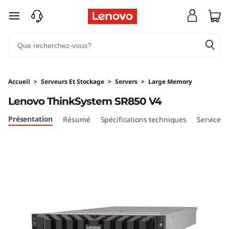
D
passer au contenu principal
e
n
s
Accueil
>
Serveurs Et Stockage
>
Servers
>
Large Memory
i
Lenovo ThinkSystem SR850 V4
t
Présentation
Résumé
Spécifications techniques
Services
é
e
t
p