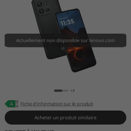
2
5
Actuellement non disponible sur lenovo.com
ThinkPhone 25
+3
Fiche d’information sur le produit
Acheter un produit similaire