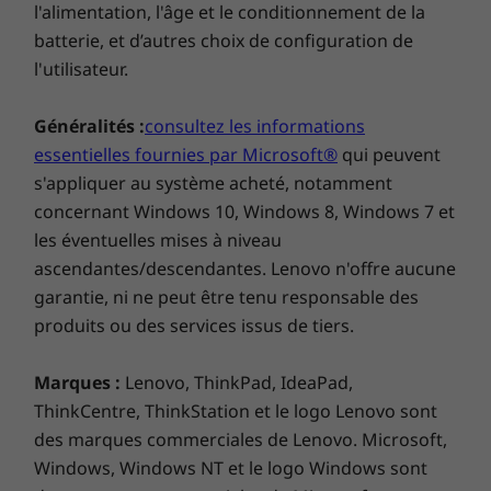
HDR10+
l'alimentation, l'âge et le conditionnement de la
aussi 
100 % de la palette de couleurs DCI-P3
batterie, et d’autres choix de configuration de
con
10 bits ; plus d’un milliard de nuances de couleurs
l'utilisateur.
Taux de rafraîchissement LTPO adaptatifs jusqu'à
120 Hz
Généralités :
consultez les informations
Luminosité maximale HDR : 3 000 nits
essentielles fournies par Microsoft®
qui peuvent
Un smartphone robuste, une sécurité
Fréquence tactile : 300 Hz
renforcée
s'appliquer au système acheté, notamment
concernant Windows 10, Windows 8, Windows 7 et
Résolution de l’écran
25
Le
ThinkPhone
by Motorola ouvre une
les éventuelles mises à niveau
Super HD (2 670 x 1 220)
nouvelle ère de technologies durables pour
ascendantes/descendantes. Lenovo n'offre aucune
460ppi
vous permettre d’être toujours prêt, quels que
garantie, ni ne peut être tenu responsable des
soient les défis qui vous attendent dans votre
Format de l’écran
produits ou des services issus de tiers.
journée de travail.
20:9
2 fois plus robuste
Marques :
Lenovo, ThinkPad, IdeaPad,
Ratio écran-face avant
ThinkCentre, ThinkStation et le logo Lenovo sont
Travaillez encore plus dur avec les
95.30%
des marques commerciales de Lenovo. Microsoft,
performances multipliées par deux contre les
Windows, Windows NT et le logo Windows sont
®
chutes et les rayures du verre Gorilla
Glass 7i
Certifications de l’écran