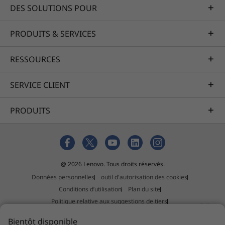
Ouverture f/2.2
DES SOLUTIONS POUR
Taille des pixels de 1,12 μm
PDAF
PRODUITS & SERVICES
Appareil photo 3
RESSOURCES
Téléobjectif 10 MP
Zoom optique 3x
SERVICE CLIENT
Ouverture f/2.0
Taille des pixels de 1,0 μm
PRODUITS
PDAF
Stabilisation d’image optique (OIS)
Présentation de l’offre
Appareil photo 4
N/A
@ 2026 Lenovo. Tous droits réservés.
Business Edition de
Données personnelles
outil d'autorisation des cookies
Flash
Motorola
Conditions d’utilisation
Plan du site
Flash LED
Politique relative aux suggestions de tiers
Déclaration relative au travail forcé et au trafic d'êtres humains
Bientôt disponible
Appareil photo arrière, fonctions logicielles