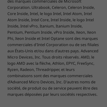
des marques commerciales de Microsoft
®
par rapport au verre Gorilla
Glass 5. Vous
Réduction de la lumière bleue certifiée SGS
Corporation. Ultrabook, Celeron, Celeron Inside,
avez l’esprit tranquille grâce à la protection
Réduction de flou de mouvement certifié SGS
Core Inside, Intel, le logo Intel, Intel Atom, Intel
accrue contre les chutes d’une hauteur
Atom Inside, Intel Core, Intel Inside, le logo Intel
1
pouvant atteindre 1,2 mètre.
batterie
Inside, Intel vPro, Itanium, Itanium Inside,
Pentium, Pentium Inside, vPro Inside, Xeon, Xeon
Batterie
Phi, Xeon Inside et Intel Optane sont des marques
4 310 mAh
commerciales d'Intel Corporation ou de ses filiales
aux États-Unis et/ou dans d'autres pays. Advanced
Autonomie de la batterie
Micro Devices, Inc. Tous droits réservés. AMD, le
Jusqu'à 34 h
logo AMD avec la flèche, Athlon, EPYC, FreeSync,
Ryzen, Radeon, Threadripper, et leurs
Chargeur
combinaisons sont des marques commerciales
™
TurboPower
68 W
d’Advanced Micro Devices, Inc. D'autres noms de
Charge sans fil 15 W
société, de produit ou de service peuvent être des
marques déposées par leurs sociétés respectives.
Coloris