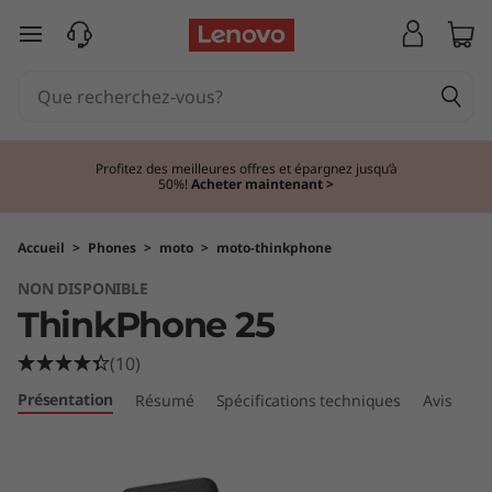
T
passer au contenu principal
h
i
n
Profitez des meilleures offres et épargnez jusqu’à
50%!
Acheter maintenant >
k
P
Accueil
>
Phones
>
moto
>
moto-thinkphone
NON DISPONIBLE
h
ThinkPhone 25
o
(10)
n
Présentation
Résumé
Spécifications techniques
Avis
e