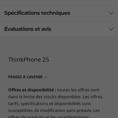
Spécifications techniques
Évaluations et avis
performances
Architecture système/Processeur
MediaTek Dimensity 7300
ThinkPhone 25
Mémoire
256 Go uMCP
PENSEZ À L’AVENIR
Bénéficiez de 5 ans de
Mémoire
mises à jour logicielles
256 Go uMCP
Offres et disponibilité :
toutes les offres sont
dans la limite des stocks disponibles. Les offres,
tarifs, spécifications et disponibilités sont
design
susceptibles de modification sans préavis. Les
Mises à jour Android
Mi
offres de produits et les caractéristiques
Corps