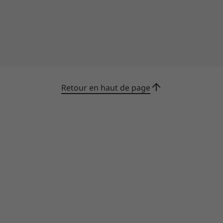
https://www.microsoft.com/windows/windows
-11-specifications.
Retour en haut de page