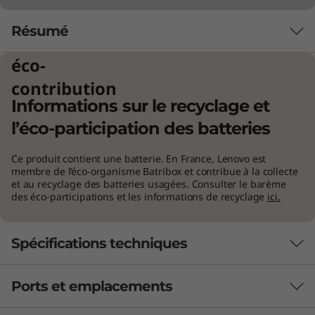
Résumé
éco-
contribution
Informations sur le recyclage et
l’éco-participation des batteries
Ce produit contient une batterie. En France, Lenovo est
membre de l’éco-organisme Batribox et contribue à la collecte
Créer. Jouer. Travailler. Apprendre.
et au recyclage des batteries usagées. Consulter le barème
des éco-participations et les informations de recyclage
ici.
Divertir.
Les possibilités sont infinies. Allez où bon vous
Spécifications techniques
semble. Les processeurs mobiles AMD Ryzen™
série 5000 offrent des performances extrêmes,
une autonomie étonnante et des
Ports et emplacements
fonctionnalités modernes dont vous avez
Autonomie
besoin en déplacement. Découvrez la réactivité