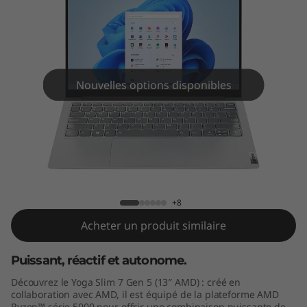
e
n
5
(
Nouvelles options disponibles
1
3
Yoga Slim 7 Gen 5 (13" AMD)
"
A
+8
Acheter un produit similaire
M
Puissant, réactif et autonome.
D
Découvrez le Yoga Slim 7 Gen 5 (13″ AMD) : créé en
)
collaboration avec AMD, il est équipé de la plateforme AMD
Ryzen™ série 5000 pour offrir une combinaison puissante de