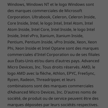
Windows, Windows NT et le logo Windows sont
des marques commerciales de Microsoft
Corporation. Ultrabook, Celeron, Celeron Inside,
Core Inside, Intel, le logo Intel, Intel Atom, Intel
Atom Inside, Intel Core, Intel Inside, le logo Intel
Inside, Intel vPro, Itanium, Itanium Inside,
Pentium, Pentium Inside, vPro Inside, Xeon, Xeon
Phi, Xeon Inside et Intel Optane sont des marques
Achetez ce PC et obtenez une mise à
commerciales d'Intel Corporation ou de ses filiales
niveau gratuite vers Windows 11 dès
aux États-Unis et/ou dans d'autres pays. Advanced
1
qu'elle est disponible.
Micro Devices, Inc. Tous droits réservés. AMD, le
logo AMD avec la flèche, Athlon, EPYC, FreeSync,
1
Le plan de déploiement de la mise à niveau
Ryzen, Radeon, Threadripper, et leurs
est en cours de finalisation et devrait
combinaisons sont des marques commerciales
commencer fin 2021 et se poursuivre jusqu’en
d’Advanced Micro Devices, Inc. D'autres noms de
2022. Le calendrier spécifique variera selon
société, de produit ou de service peuvent être des
l’ordinateur. Certaines fonctionnalités
marques déposées par leurs sociétés respectives.
nécessitent un matériel spécifique, voir