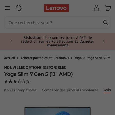
Y
passer au contenu principal
o
g
Currently displaying item 1 of 2
a
Réduction
I Economisez jusqu'à 43% de
réduction sur les PC sélectionnés.
Acheter
maintenant
S
l
Accueil
>
Acheter portables et Ultrabooks
>
Yoga
>
Yoga Série Slim
NOUVELLES OPTIONS DISPONIBLES
i
Yoga Slim 7 Gen 5 (13" AMD)
m
(5)
Avis
cessoires compatibles
Comparer des produits similaires
7
G