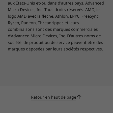
aux États-Unis et/ou dans d'autres pays. Advanced
de seconde pendant laquelle vous vous
demandez si votre caméra est vraiment
Micro Devices, Inc. Tous droits réservés. AMD, le
éteinte, ou si les autres participants à la
logo AMD avec la flèche, Athlon, EPYC, FreeSync,
visioconférence viennent de vous voir en
Ryzen, Radeon, Threadripper, et leurs
pyjama !
combinaisons sont des marques commerciales
d’Advanced Micro Devices, Inc. D'autres noms de
Avec le système TrueBlock qui équipe le Yoga
société, de produit ou de service peuvent être des
C930, il suffit de faire glisser le cache de
marques déposées par leurs sociétés respectives.
confidentialité en position ouverte quand vous
avez besoin de la webcam et de le remettre en
place quand vous avez terminé. Vous vous
préoccupez de la protection de votre vie
privée, et nous aussi !
Retour en haut de page