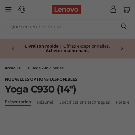
Y
passer au contenu principal
o
g
Currently displaying item 2 of 2
a
Livraison rapide
|
Offres exceptionnelles.
Achetez maintenant.
C
9
Accueil
>
...
>
Yoga 2-in-1 Series
NOUVELLES OPTIONS DISPONIBLES
3
Yoga C930 (14")
0
Présentation
Résumé
Spécifications techniques
Ports et
(
1