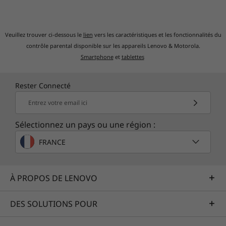
Veuillez trouver ci-dessous le
lien
vers les caractéristiques et les fonctionnalités du
Satisfaction immédiate
contrôle parental disponible sur les appareils Lenovo & Motorola.
Smartphone
et
tablettes
La patience, c’est surfait : parfois, vous voulez
juste que ça aille vite ! Le Yoga C930 offre
Rester Connecté
®
e
jusqu’au processeur Intel
Core™ i7 de 8
Entrez votre email ici
génération, le processeur mobile 15 W le plus
rapide d’Intel’, pour assurer des niveaux
Sélectionnez un pays ou une région :
extrêmement élevés de puissance et de
réactivité dans un convertible ultrafin.
FRANCE
À PROPOS DE LENOVO
DES SOLUTIONS POUR