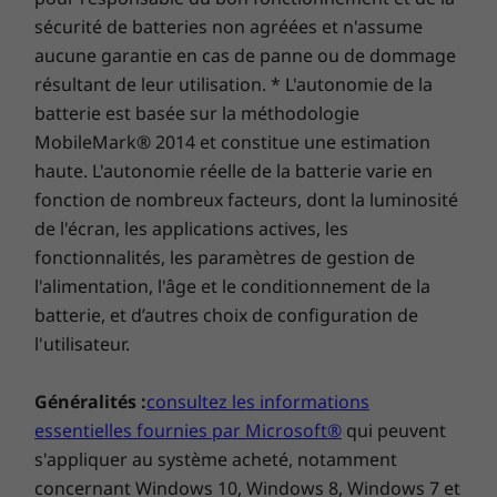
Splendide quel que soit le mode d’utilisation, le
sécurité de batteries non agréées et n'assume
Yoga C930 est forgé dans de l’aluminium haut
aucune garantie en cas de panne ou de dommage
de gamme avec des techniques de fabrication
résultant de leur utilisation. * L'autonomie de la
de précision qui lui confèrent un aspect
batterie est basée sur la méthodologie
luxueux. Proposé en coloris mica ou gris acier.
MobileMark® 2014 et constitue une estimation
haute. L'autonomie réelle de la batterie varie en
fonction de nombreux facteurs, dont la luminosité
de l'écran, les applications actives, les
fonctionnalités, les paramètres de gestion de
l'alimentation, l'âge et le conditionnement de la
batterie, et d’autres choix de configuration de
l'utilisateur.
Ne laissez plus jamais passer une idée en
Généralités :
consultez les informations
évitant d’égarer votre stylet
essentielles fournies par Microsoft®
qui peuvent
s'appliquer au système acheté, notamment
Certains clients nous ont dit qu’ils avaient
concernant Windows 10, Windows 8, Windows 7 et
parfois du mal à retrouver leur stylet… Avec le