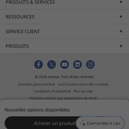
PRODUITS & SERVICES
RESSOURCES
Avec Cortana, un mot suffit…
SERVICE CLIENT
Vous voulez une playlist qui vous aidera à vous
réveiller, mais vous n’êtes pas encore prêt à
sortir de sous les couvertures ? Avec l’assistant
PRODUITS
vocal Cortana, il n’y a qu’à demander. Et comme
le Yoga C930 est doté de micros à champ
lointain, vous n’aurez même pas besoin de
bouger : ça fonctionne jusqu’à 4 mètres de
@ 2026 Lenovo. Tous droits réservés.
distance, même en mode veille !
Données personnelles
outil d'autorisation des cookies
Conditions d’utilisation
Plan du site
Politique relative aux suggestions de tiers
Déclaration relative au travail forcé et au trafic d'êtres humains
Nouvelles options disponibles
Acheter un produit similaire
Demandez à Léo