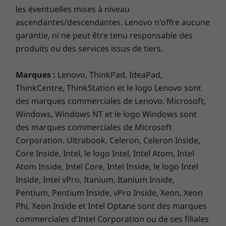
Yoga C930, vous pourrez toujours capturer vos
les éventuelles mises à niveau
idées dès qu’elles se présentent grâce au stylet
ascendantes/descendantes. Lenovo n'offre aucune
avec emplacement de rangement intégré au
garantie, ni ne peut être tenu responsable des
châssis. Encore mieux, le stylet se recharge
produits ou des services issus de tiers.
dans son compartiment !
Marques :
Lenovo, ThinkPad, IdeaPad,
ThinkCentre, ThinkStation et le logo Lenovo sont
des marques commerciales de Lenovo. Microsoft,
Windows, Windows NT et le logo Windows sont
des marques commerciales de Microsoft
Corporation. Ultrabook, Celeron, Celeron Inside,
Core Inside, Intel, le logo Intel, Intel Atom, Intel
Atom Inside, Intel Core, Intel Inside, le logo Intel
Contrôlez votre webcam pour avoir une
Inside, Intel vPro, Itanium, Itanium Inside,
totale tranquillité d’esprit
Pentium, Pentium Inside, vPro Inside, Xeon, Xeon
Phi, Xeon Inside et Intel Optane sont des marques
La peur de la webcam… Tout le monde l’a
commerciales d'Intel Corporation ou de ses filiales
ressentie une fois. C’est cette fameuse fraction