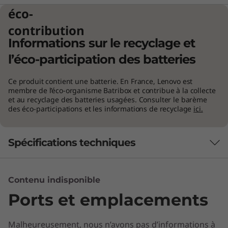
éco-
contribution
Informations sur le recyclage et
l’éco-participation des batteries
Ce produit contient une batterie. En France, Lenovo est
Un système audio incomparable
membre de l’éco-organisme Batribox et contribue à la collecte
et au recyclage des batteries usagées. Consulter le barème
Quand nous avons imaginé la barre de son
des éco-participations et les informations de recyclage
ici.
®
rotative avec le Dolby Atmos
Speaker System
pour le Yoga C930, nous n’étions pas sûrs que
Spécifications techniques
cette solution serait possible. En travaillant
main dans la main avec Dolby, nous sommes
parvenus à créer les premiers haut-parleurs du
Performances
Contenu indisponible
marché capables de tenir dans la charnière*
d’un convertible, ce qui garantit un son
Ports et emplacements
Processeur
totalement immersif dans tous les modes
Up to 8th Gen Intel® Core™ i7 processor
d’utilisation.
Malheureusement, nous n’avons pas d’informations à