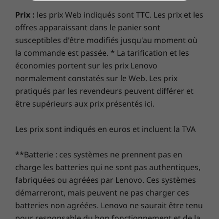
l’activation de Dolby Vision, visitez la page
portable
Prix :
les prix Web indiqués sont TTC. Les prix et les
Donnez vie aux images avec Dolby Vision™
offres apparaissant dans le panier sont
Chez Lenovo, chaque ordinateur portable bénéficie
HDR.
susceptibles d'être modifiés jusqu'au moment où
d’une garantie d’un an sur la batterie, quelle que soit
la commande est passée. * La tarification et les
la garantie de votre système. Mais voici ce qui change
vraiment la donne : sur certains PC, nous offrons
économies portent sur les prix Lenovo
une
Sealed Battery Warranty de 3 ans.
Bénéficiez de
normalement constatés sur le Web. Les prix
trois ans d’autonomie de batterie en achetant cette
pratiqués par les revendeurs peuvent différer et
mise à niveau avec votre appareil ou pendant la
être supérieurs aux prix présentés ici.
période de garantie initiale d’un an (si votre batterie
est en bon état). Mieux encore, vous bénéficiez d’une
Les prix sont indiqués en euros et incluent la TVA
couverture pour un remplacement de la batterie en
cas de problème. Améliorez votre expérience avec la
**Batterie : ces systèmes ne prennent pas en
possibilité de passer au service sur site, On-site
charge les batteries qui ne sont pas authentiques,
Service. Chez Lenovo, l’excellence constitue l’alliance
fabriquées ou agréées par Lenovo. Ces systèmes
des performances et de la protection des portables !
démarreront, mais peuvent ne pas charger ces
Qualité de fabrication haut de gamme,
batteries non agréées. Lenovo ne saurait être tenu
style contemporain
pour responsable du bon fonctionnement et de la