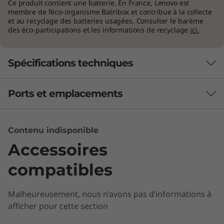
Ce produit contient une batterie. En France, Lenovo est
Améliorez votre niveau avec l'ordinateur
membre de l’éco-organisme Batribox et contribue à la collecte
et au recyclage des batteries usagées. Consulter le barème
portable IA Yoga Slim 7x Gen 9 (14"
des éco-participations et les informations de recyclage
ici.
Snapdragon). En plus d'être intelligent, votre
partenaire créatif connaît vos besoins avant
vous. Optimisé à l'IA, il rationalise vos tâches
Spécifications techniques
créatives grâce à des actions de veille sur les
appareils de pointe. Avec cet ordinateur
Ports et emplacements
Performances
portable, on se préoccupe moins des
spécifications que de la flexion.
Batterie
Contenu indisponible
70 Wh
Accessoires
Audio
compatibles
®
4 haut-parleurs avec Dolby Atmos
Audio
4 micros
Malheureusement, nous n’avons pas d’informations à
afficher pour cette section
Caméra
Interface de processeur mobile (MIPI) Full HD et