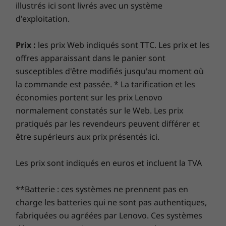
illustrés ici sont livrés avec un système
votre PC grimper en flèche. Profitez d’une expérience
Durabilité
d'exploitation.
en ligne fluide et renforcez vos défenses. C’est l’avenir
de l’excellence et de la sécurité du PC pour votre
Certifications/Registres
nouveau périphérique Lenovo.
Prix :
les prix Web indiqués sont TTC. Les prix et les
®
Enregistré EPEAT
Gold*
offres apparaissant dans le panier sont
®
Certifié ENERGY STAR
susceptibles d'être modifiés jusqu'au moment où
Étendez la garantie de votre ordinateur
Boîtes d'emballage certifiées FSC
la commande est passée. * La tarification et les
MIL-STD-810H
portable
économies portent sur les prix Lenovo
*Certifié EPEAT™ le cas échéant; — consultez
le statut de certification par pays sur
Chez Lenovo, chaque ordinateur portable bénéficie
normalement constatés sur le Web. Les prix
ÉNERGIE LIBÉRÉE
www.epeat.net
d’une garantie d’un an sur la batterie, quelle que soit
pratiqués par les revendeurs peuvent différer et
Efficacité
la garantie de votre système. Mais voici ce qui change
être supérieurs aux prix présentés ici.
Autres informations
vraiment la donne : sur certains PC, nous offrons
énergétique:
une
Sealed Battery Warranty de 3 ans.
Bénéficiez de
Les prix sont indiqués en euros et incluent la TVA
Logiciels préinstallés
trois ans d’autonomie de batterie en achetant cette
révolutionnée
mise à niveau avec votre appareil ou pendant la
®
®
Dolby Access (Dolby Vision
& Dolby Atmos
)
**Batterie : ces systèmes ne prennent pas en
période de garantie initiale d’un an (si votre batterie
Renforcez votre art avec le processeur
Lenovo Vantage
charge les batteries qui ne sont pas authentiques,
est en bon état). Mieux encore, vous bénéficiez d’une
Lenovo Smart Noise Cancellation (Elevoc)
®
Snapdragon
X Elite. Idéal pour les créateurs
fabriquées ou agréées par Lenovo. Ces systèmes
couverture pour un remplacement de la batterie en
McAfee LiveSafe (version d’essai)
numériques et les gourous du design, il offre