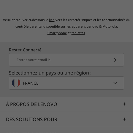
apaisant
Quadrup
4 haut
Premium Suite signifie un clavier
4 micro
Veuillez trouver ci-dessous le
lien
vers les caractéristiques et les fonctionnalités du
premium. Avec un clavier de voyage de
de qual
contrôle parental disponible sur les appareils Lenovo & Motorola.
1,5 mm et des touches de 0,3 mm (dans
et vos
Smartphone
et
tablettes
un ordinateur portable aussi
incroyablement fin !), vous pouvez taper
Rester Connecté
comme vous le faites : rapidement et
vigoureusement. Robuste et résistant à
Entrez votre email ici
la graisse, le clavier de ce rift est assez
Sélectionnez un pays ou une région :
durable pour accompagner dans vos
aventures.
FRANCE
À PROPOS DE LENOVO
DES SOLUTIONS POUR