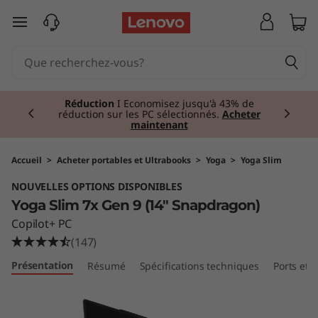
Y
passer au contenu principal
o
g
Currently displaying item 1 of 2
a
Réduction
I Economisez jusqu'à 43% de
réduction sur les PC sélectionnés.
Acheter
maintenant
S
l
Accueil
>
Acheter portables et Ultrabooks
>
Yoga
>
Yoga Slim
NOUVELLES OPTIONS DISPONIBLES
i
Yoga Slim 7x Gen 9 (14" Snapdragon)
m
Copilot+ PC
(147)
7
Présentation
Résumé
Spécifications techniques
Ports et
x