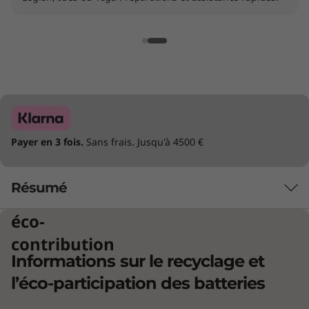
Payer en 3 fois.
Sans frais. Jusqu'à 4500 €
Résumé
éco-
CRÉÉ POUR LES PERSONNES CRÉATIVES
contribution
Informations sur le recyclage et
Lorsque l'IA répond à
l’éco-participation des batteries
vos exigences