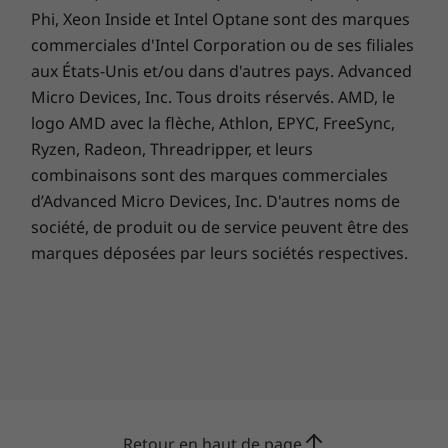
Assistance personnalisée. Réponses
Brill
Phi, Xeon Inside et Intel Optane sont des marques
pertinentes pour vous. Copilot dans
tous
commerciales d'Intel Corporation ou de ses filiales
Windows est là pour vous aider dans
d'être
aux États-Unis et/ou dans d'autres pays. Advanced
vos tâches quotidiennes, peu importe la
votre v
Micro Devices, Inc. Tous droits réservés. AMD, le
tâche. Batman avait Robin, vous, vous
d'im
avez Copilot.
géné
logo AMD avec la flèche, Athlon, EPYC, FreeSync,
Ryzen, Radeon, Threadripper, et leurs
combinaisons sont des marques commerciales
d’Advanced Micro Devices, Inc. D'autres noms de
société, de produit ou de service peuvent être des
marques déposées par leurs sociétés respectives.
PURESIGHT
Une technologie
d'affichage sans égal
Retour en haut de page