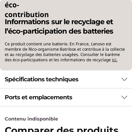
éco-
L’IA INTÉGRÉE POUR UNE EXPÉRIENCE
contribution
PLUS INTELLIGENTE
Informations sur le recyclage et
Boostez la
l’éco-participation des batteries
productivité grâce à
Ce produit contient une batterie. En France, Lenovo est
membre de l’éco-organisme Batribox et contribue à la collecte
un ordinateur
et au recyclage des batteries usagées. Consulter le barème
des éco-participations et les informations de recyclage
ici.
portable optimisé par
l’IA
Spécifications techniques
®
Équipé d’un processeur Intel
Core™ Ultra
Ports et emplacements
Performance
série 3 piloté par l’IA, ce Copilot+ X9 15p intègre
une IA avancée pour améliorer la gestion des
Unité de traitement neuronal (NPU)
tâches, automatiser les processus de routine
Contenu indisponible
Des performances d'IA capables de traiter jusqu'à 48
et personnaliser les informations. Il identifie
milliards d'opérations par seconde (TOPS)
vos préférences et prend en charge toutes vos
Comparer des produits