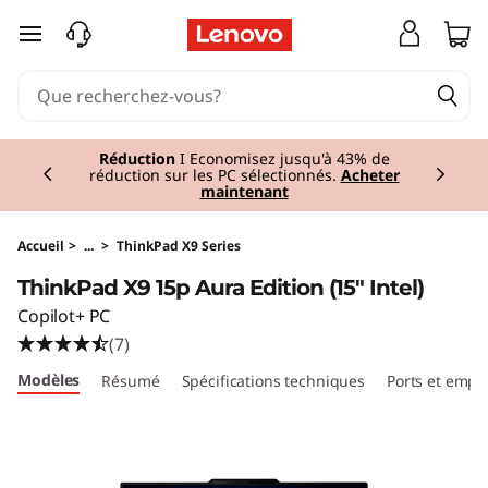
T
passer au contenu principal
h
i
Currently displaying item 1 of 2
n
Réduction
I Economisez jusqu'à 43% de
réduction sur les PC sélectionnés.
Acheter
maintenant
k
P
Accueil
>
...
>
ThinkPad X9 Series
ThinkPad X9 15p Aura Edition (15" Intel)
a
Copilot+ PC
d
(7)
Modèles
Résumé
Spécifications techniques
Ports et emp
X
9