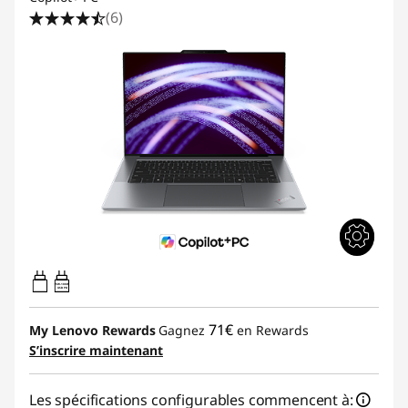
(6)
15W-100W
USB PD
71€
My Lenovo Rewards
Gagnez
en Rewards
S’inscrire maintenant
Les spécifications configurables commencent à: