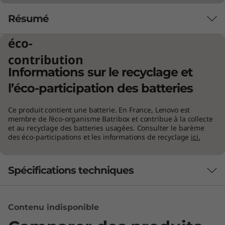
Résumé
éco-
contribution
Informations sur le recyclage et
l’éco-participation des batteries
Ce produit contient une batterie. En France, Lenovo est
membre de l’éco-organisme Batribox et contribue à la collecte
et au recyclage des batteries usagées. Consulter le barème
des éco-participations et les informations de recyclage
ici.
Spécifications techniques
Performances
Contenu indisponible
Classic or Modern—You
Decide