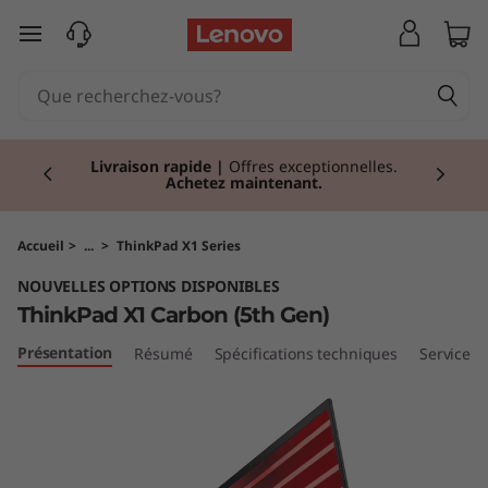
T
passer au contenu principal
h
i
Currently displaying item 2 of 2
n
Livraison rapide
|
Offres exceptionnelles.
Achetez maintenant.
k
P
Accueil
>
...
>
ThinkPad X1 Series
NOUVELLES OPTIONS DISPONIBLES
a
ThinkPad X1 Carbon (5th Gen)
d
Présentation
Résumé
Spécifications techniques
Services
X
1