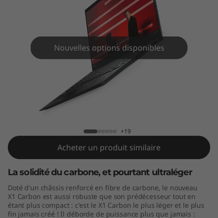
C
a
r
Nouvelles options disponibles
b
o
n
ThinkPad X1 Carbon (5th Gen)
G
+19
e
Acheter un produit similaire
n
La solidité du carbone, et pourtant ultraléger
5
Doté d'un châssis renforcé en fibre de carbone, le nouveau
X1 Carbon est aussi robuste que son prédécesseur tout en
étant plus compact : c'est le X1 Carbon le plus léger et le plus
fin jamais créé ! Il déborde de puissance plus que jamais :