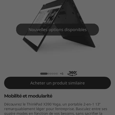
9
0
Y
Nouvelles options disponibles
o
g
a
ThinkPad X390 Yoga
+6
Acheter un produit similaire
Mobilité et modularité
Découvrez le ThinkPad X390 Yoga, un portable 2-en-1 13"
remarquablement léger pour l’entreprise. Basculez entre ses
quatre modes en fonction de vos besoins, sans sacrifier la