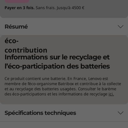
Payer en 3 fois.
Sans frais. Jusqu'à 4500 €
Résumé
éco-
Conception sans aucun compromis
contribution
Informations sur le recyclage et
Le X390 Yoga a été conçu en pensant à la fois à
la flexibilité et à la fiabilité. Il bascule facilement
l’éco-participation des batteries
entre ses différents modes d’utilisation
(portable, tablette, chevalet et tente), selon vos
Ce produit contient une batterie. En France, Lenovo est
membre de l’éco-organisme Batribox et contribue à la collecte
besoins du moment. Son stylet ThinkPad Pen
et au recyclage des batteries usagées. Consulter le barème
Pro intégré vous permet de laisser libre cours
des éco-participations et les informations de recyclage
ici.
à votre créativité en faisant des croquis, de
signer des documents et de prendre des
notes. Et pour la première fois sur un Série X
Spécifications techniques
Yoga, vous pouvez le connecter à la station
d’accueil ThinkPad Pro Dock (vendue