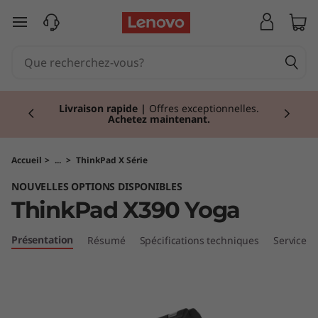
T
passer au contenu principal
h
i
Currently displaying item 2 of 2
n
Livraison rapide
|
Offres exceptionnelles.
Achetez maintenant.
k
P
Accueil
>
...
>
ThinkPad X Série
NOUVELLES OPTIONS DISPONIBLES
a
ThinkPad X390 Yoga
d
Présentation
Résumé
Spécifications techniques
Services
X
3