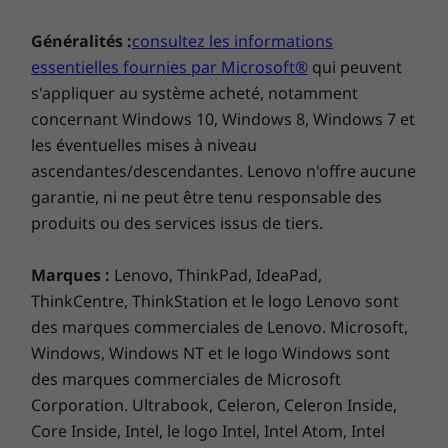
Emportez-le partout
Généralités :
consultez les informations
essentielles fournies par Microsoft®
qui peuvent
Alliant finesse et légèreté, le X390 Yoga a été
conçu pour la mobilité, avec un poids de
s'appliquer au système acheté, notamment
départ de seulement 1,32 kg. Sa batterie vous
concernant Windows 10, Windows 8, Windows 7 et
permettra de rester productif en permanence,
les éventuelles mises à niveau
avec jusqu’à 14,5 heures d’autonomie entre
ascendantes/descendantes. Lenovo n'offre aucune
deux charges. Et quand il faut le recharger,
garantie, ni ne peut être tenu responsable des
vous pouvez récupérer 80 % de capacité avec
produits ou des services issus de tiers.
tout juste 60 minutes de charge ! Autre plus, la
connectivité LTE-A globale en option vous
Marques :
Lenovo, ThinkPad, IdeaPad,
permet de rester connecté vraiment n’importe
ThinkCentre, ThinkStation et le logo Lenovo sont
où.
des marques commerciales de Lenovo. Microsoft,
Windows, Windows NT et le logo Windows sont
des marques commerciales de Microsoft
Corporation. Ultrabook, Celeron, Celeron Inside,
Core Inside, Intel, le logo Intel, Intel Atom, Intel