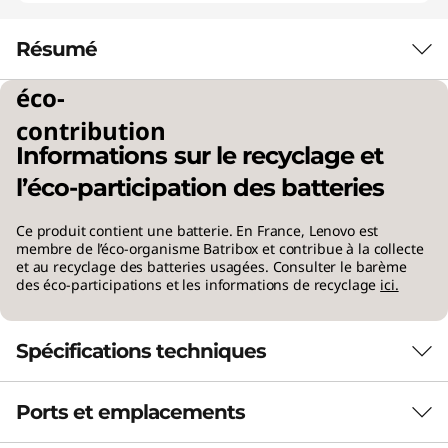
Résumé
éco-
PUISSANCE DE STATION DE TRAVAIL
contribution
MOBILE GRAND PUBLIC
Informations sur le recyclage et
Mobilité pour les
l’éco-participation des batteries
charges de travail
Ce produit contient une batterie. En France, Lenovo est
membre de l’éco-organisme Batribox et contribue à la collecte
critiques
et au recyclage des batteries usagées. Consulter le barème
des éco-participations et les informations de recyclage
ici.
La station de travail Lenovo ThinkPad P16s Gen
5 AMD offre les performances d’une station de
Spécifications techniques
travail standard dans un design portable de
16ʺ, pour un poids inférieur à 2 kg. Grâce à un
processeur AMD Ryzen™ AI PRO Series, à une
Ports et emplacements
Performance
unité de traitement neuronal (NPU) dédiée et à