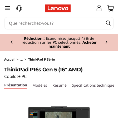
T
passer au contenu principal
h
i
Currently displaying item 1 of 2
n
Réduction
I Economisez jusqu'à 43% de
réduction sur les PC sélectionnés.
Acheter
maintenant
k
P
Accueil
>
...
>
ThinkPad P Série
ThinkPad P16s Gen 5 (16" AMD)
a
Copilot+ PC
d
Présentation
Modèles
Résumé
Spécifications techniques
P
1