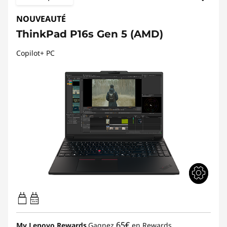
NOUVEAUTÉ
ThinkPad P16s Gen 5 (AMD)
Copilot+ PC
100W-140W
USB PD
65€
My Lenovo Rewards
Gagnez
en Rewards