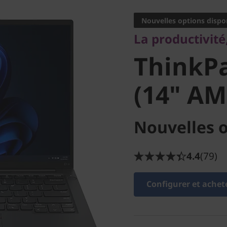
ThinkPad
Nouvelles options dispo
La productivité
(14" AM
ThinkPa
(14" AM
Nouvelles o
4.4
(79)
Configurer et achet