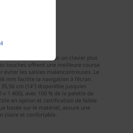
94
iez l’expérience
en 5 (14" AMD) possède un clavier plus
Ses touches offrent une meilleure course
 éviter les saisies malencontreuses. Le
6 mm facilite la navigation à l’écran.
 35,56 cm (14") disponible jusqu’en
x 1 400), avec 100 % de la palette de
ile en option et certification de faible
ue basée sur le matériel, assure une
n claire et confortable.