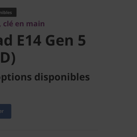
 E14 Gen 5
nibles
, clé en main
D)
d E14 Gen 5
D)
ptions disponibles
er