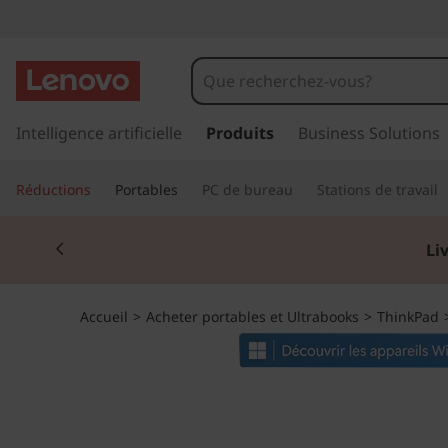
T
h
i
p
a
Intelligence artificielle
Produits
Business Solutions
n
s
s
k
Réductions
Portables
PC de bureau
Stations de travail
e
r
P
Currently displaying item 2 of 2
a
Li
u
a
c
o
d
Accueil
>
Acheter portables et Ultrabooks
>
ThinkPad
n
t
E
e
n
1
u
p