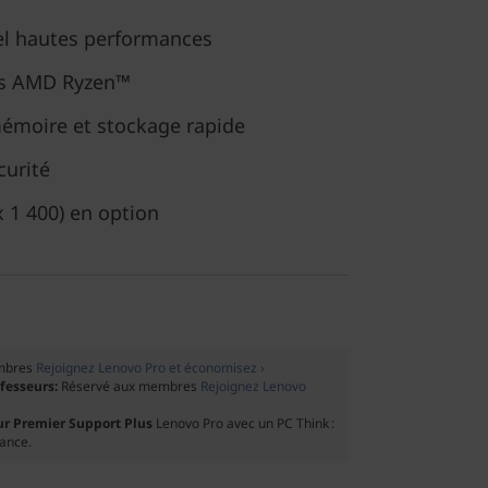
el hautes performances
rs AMD Ryzen™
émoire et stockage rapide
curité
 1 400) en option
mbres
Rejoignez Lenovo Pro et économisez ›
ofesseurs:
Réservé aux membres
Rejoignez Lenovo
ur Premier Support Plus
Lenovo Pro avec un PC Think :
tance.