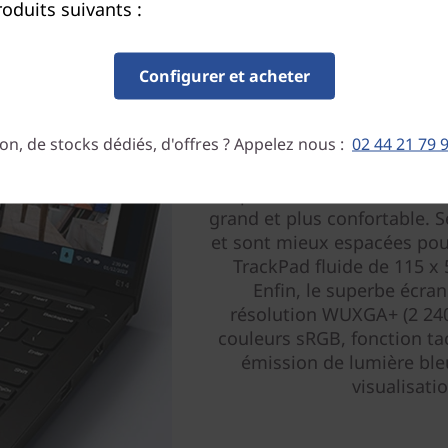
oduits suivants :
Configurer et acheter
on, de stocks dédiés, d'offres ? Appelez nous :
02 44 21 79 
Appréc
Le portable ThinkPad E14 G
grand et plus confortable. 
et sont mieux espacées pour
TrackPad fluide de 115 x 5
Enfin, le superbe écran
résolution WUXGA+ (2 240 
couleurs sRGB, fonction tact
émission de lumière ble
visualisatio