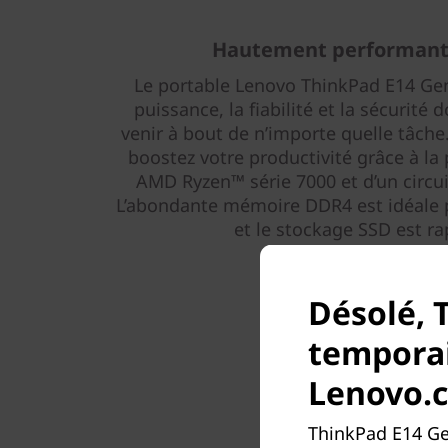
Hautement performant,
Le portable Lenovo ThinkPad E14 Gen
puissance, la fiabilité et la sécurité
venir à bout de n’importe quelle tâche
boostez votre productivité grâce à la
AMD Ryzen™ série 7000 et d’un circu
L’abondante mémoire DDR4 est idéale p
et le stockage SSD est rap
Désolé, 
temporai
Lenovo.
ThinkPad E14 Ge