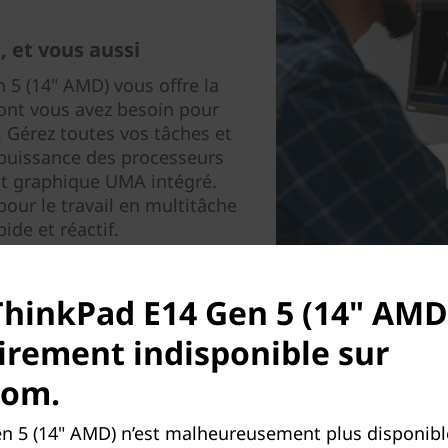
 et vous aussi
 5 (14" AMD) vous offre la
 dont vous avez besoin pour
. Gérez toutes vos tâches et
 puissance des processeurs
it graphique UMA intégré.
our le travail en multitâche
ide et réactif.
ThinkPad E14 Gen 5 (14" AMD
rement indisponible sur
com.
n 5 (14" AMD) n’est malheureusement plus disponibl