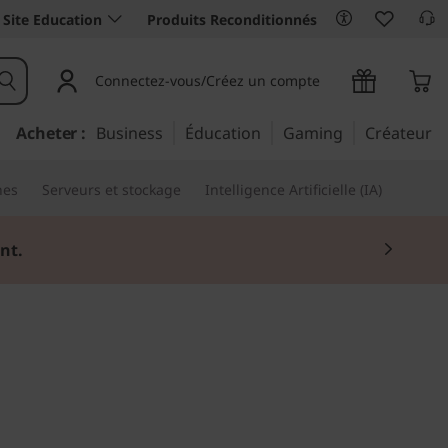
Site Education
Produits Reconditionnés
Connectez-vous/Créez un compte
Acheter :
Business
Éducation
Gaming
Créateur
nes
Serveurs et stockage
Intelligence Artificielle (IA)
nt.
lé en main