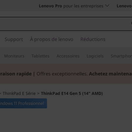
Lenovo Pro
pour les entreprises
Lenovo 
Support
À propos de lenovo
Réductions
Moniteurs
Tablettes
Accessoires
Logiciels
Smartpho
vraison rapide
|
Offres exceptionnelles.
Achetez maintena
>
ThinkPad E Série
>
ThinkPad E14 Gen 5 (14" AMD)
La productivité, c