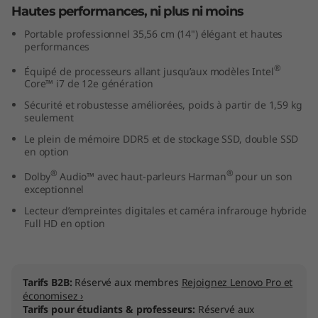
Hautes performances, ni plus ni moins
t
Portable professionnel 35,56 cm (14") élégant et hautes
e
performances
®
Équipé de processeurs allant jusqu’aux modèles Intel
l
Core™ i7 de 12e génération
)
Sécurité et robustesse améliorées, poids à partir de 1,59 kg
seulement
Le plein de mémoire DDR5 et de stockage SSD, double SSD
en option
®
®
Dolby
Audio™ avec haut-parleurs Harman
pour un son
exceptionnel
Lecteur d’empreintes digitales et caméra infrarouge hybride
Full HD en option
Tarifs B2B:
Réservé aux membres
Rejoignez Lenovo Pro et
économisez ›
Tarifs pour étudiants & professeurs:
Réservé aux