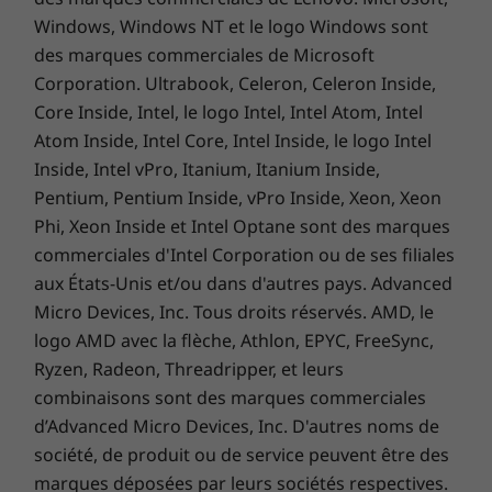
Guide de démarrage rapide
Windows, Windows NT et le logo Windows sont
des marques commerciales de Microsoft
Les caractéristiques et spécifications ci-contre ne reflètent pas forcément
Corporation. Ultrabook, Celeron, Celeron Inside,
les versions disponibles à la vente dans ce pays !
Core Inside, Intel, le logo Intel, Intel Atom, Intel
Une sécurité à laquelle vous pouvez vous
Atom Inside, Intel Core, Intel Inside, le logo Intel
fier
Inside, Intel vPro, Itanium, Itanium Inside,
Connectez-vous rapidement et en toute
Pentium, Pentium Inside, vPro Inside, Xeon, Xeon
sécurité simplement avec votre sourire ou
Phi, Xeon Inside et Intel Optane sont des marques
votre empreinte digitale. Regardez simplement
commerciales d'Intel Corporation ou de ses filiales
la caméra infrarouge hybride Full HD en option
aux États-Unis et/ou dans d'autres pays. Advanced
ou appuyez sur le lecteur d’empreintes
Micro Devices, Inc. Tous droits réservés. AMD, le
digitales en option, intégré au bouton de mise
logo AMD avec la flèche, Athlon, EPYC, FreeSync,
sous tension, et vous êtes connecté. Ce
Ryzen, Radeon, Threadripper, et leurs
portable professionnel est également doté du
combinaisons sont des marques commerciales
module dTPM 2.0 (Discrete Trusted Platform
d’Advanced Micro Devices, Inc. D'autres noms de
Module), une puce sécurisée qui chiffre vos
société, de produit ou de service peuvent être des
mots de passe et autres données sensibles.
marques déposées par leurs sociétés respectives.