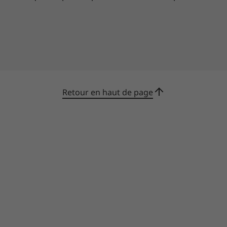
Retour en haut de page
Encaisse les rigueurs du quotidien sans
broncher
Nous nous basons sur les normes MIL-STD
810H du département américain de la Défense