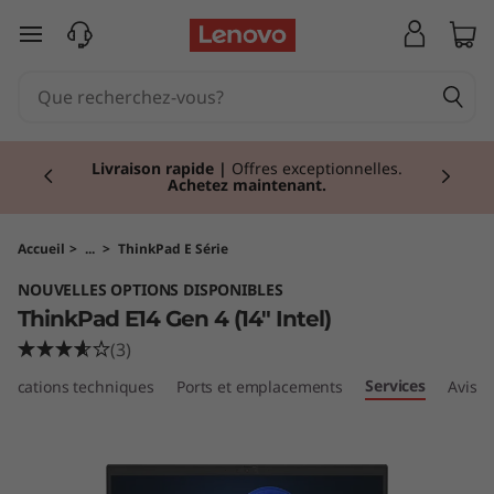
T
passer au contenu principal
h
i
Currently displaying item 2 of 2
n
Livraison rapide
|
Offres exceptionnelles.
Achetez maintenant.
k
P
Accueil
>
...
>
ThinkPad E Série
NOUVELLES OPTIONS DISPONIBLES
a
ThinkPad E14 Gen 4 (14" Intel)
d
(3)
Services
ifications techniques
Ports et emplacements
Avis
E
1