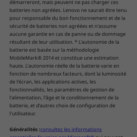
démarreront, mais peuvent ne pas charger ces
bleue, vous pouvez travailler confortablement
batteries non agréées. Lenovo ne saurait être tenu
plus longtemps.
Clavier
pour responsable du bon fonctionnement et de la
Résistant aux éclaboussures
Des graphismes qui stimulent
sécurité de batteries non agréées et n'assume
En option : rétroéclairage à LED blanches
l’inspiration
aucune garantie en cas de panne ou de dommage
Touches de commande d’appel (F9-F11)
résultant de leur utilisation. * L'autonomie de la
Visualisez mieux sur un écran attrayant en
Alimentation
batterie est basée sur la méthodologie
résolution Full HD et offrant 100 % de la palette
Port USB-C 65 W (prend en charge RapidCharge)
MobileMark® 2014 et constitue une estimation
de couleurs sRGB qui restitue des images
haute. L'autonomie réelle de la batterie varie en
d’une clarté cristalline. Choisissez jusqu’à 300
Stations d’accueil prises en charge
fonction de nombreux facteurs, dont la luminosité
nits de luminosité, pour voir votre écran même
Station d’accueil ThinkPad USB-C Gen 2
de l'écran, les applications actives, les
dans des environnements extérieurs. La dalle
tactile vous permet de naviguer et d’interagir
fonctionnalités, les paramètres de gestion de
intuitivement avec votre portable E14 Gen 2.
Stations d’accueil vendues séparément.
l'alimentation, l'âge et le conditionnement de la
batterie, et d’autres choix de configuration de
Débit d'absorption spécifique (DAS)
l'utilisateur.
DAS Membre : 0,59 W/kg
DAS Corps : 0,59 W/kg
Généralités :
consultez les informations