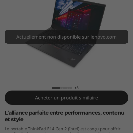
4
G
e
n
Actuellement non disponible sur lenovo.com
2
(
ThinkPad E14 Gen 2 (Intel)
I
n
+8
Acheter un produit similaire
t
L’alliance parfaite entre performances, contenu
e
et style
l
Le portable ThinkPad E14 Gen 2 (Intel) est conçu pour offrir