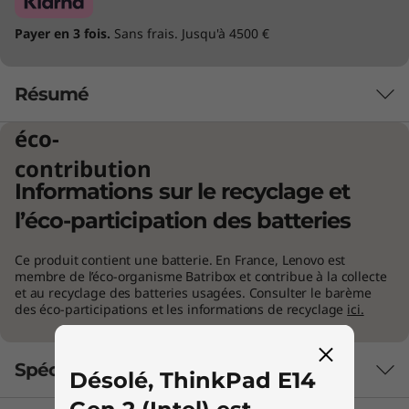
Payer en 3 fois.
Sans frais. Jusqu'à 4500 €
Résumé
éco-
contribution
Informations sur le recyclage et
l’éco-participation des batteries
Ce produit contient une batterie. En France, Lenovo est
membre de l’éco-organisme Batribox et contribue à la collecte
et au recyclage des batteries usagées. Consulter le barème
des éco-participations et les informations de recyclage
ici.
Spécifications techniques
Désolé, ThinkPad E14
Gen 2 (Intel) est