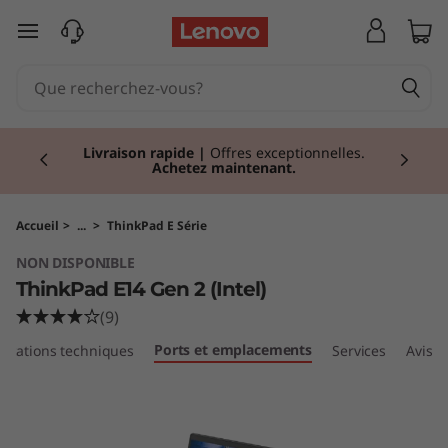
T
passer au contenu principal
h
i
Currently displaying item 2 of 2
n
Livraison rapide
|
Offres exceptionnelles.
Achetez maintenant.
k
P
Accueil
>
...
>
ThinkPad E Série
NON DISPONIBLE
a
ThinkPad E14 Gen 2 (Intel)
d
(9)
Ports et emplacements
fications techniques
Services
Avis
E
1