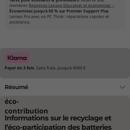
membres
Rejoignez Lenovo Education et économisez ›
Économisez jusqu’à 50 % sur Premier Support Plus
Lenovo Pro avec un PC Think : réparations rapides et
assistance.
Payer en 3 fois.
Sans frais. Jusqu'à 4500 €
Résumé
éco-
Créativité stimulée
contribution
Informations sur le recyclage et
Le portable ThinkBook 16p Gen 4 est idéal
pour les professionnels et les entreprises du
l’éco-participation des batteries