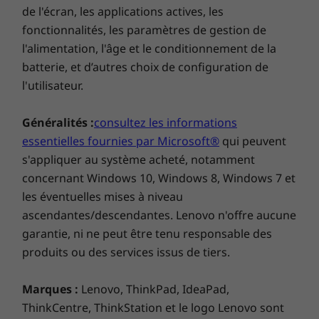
Capots en aluminium sur trois côtés : haut, cadre du clavier,
de l'écran, les applications actives, les
bas (A/C/D)
fonctionnalités, les paramètres de gestion de
50 % d’aluminium recyclé utilisé pour le cadre du clavier (côté
l'alimentation, l'âge et le conditionnement de la
Respect de la planète
C)
batterie, et d’autres choix de configuration de
Panneau d’affichage en mylar (B)
l'utilisateur.
Le portable ThinkBook 16p Gen 4 bénéficie
d’une série de certifications de développement
Certifications/Registres
®
Généralités :
consultez les informations
durable telles qu’EPEAT
Gold (dans certains
®
ENERGY STAR
8.0
essentielles fournies par Microsoft®
qui peuvent
®
pays), ENERGY STAR
8.0 et TCO 9 ; cette
®
EPEAT
Gold dans les zones concernées*
s'appliquer au système acheté, notamment
dernière étant la principale certification
®
Emballage Forest Stewardship Council
(FSC)
concernant Windows 10, Windows 8, Windows 7 et
mondiale pour les produits IT. L’emballage
RoHS/faible teneur en halogènes
fabriqué à partir de ressources durables est
les éventuelles mises à niveau
TCO 9.0
®
ascendantes/descendantes. Lenovo n'offre aucune
certifié par le Forest Stewardship Council
®
TÜV Rheinland EyeSafe
Low Blue Light
garantie, ni ne peut être tenu responsable des
(FSC). Vous pouvez même réduire votre
Composés organiques volatils (COV)
empreinte carbone avec le
Lenovo CO2 Offset
produits ou des services issus de tiers.
Service
.
Mais nous avons peut-être mieux
encore : divers composants sont fabriqués à
* Consultez
www.epeat.net
pour connaître le statut de certification par pays.
Marques :
Lenovo, ThinkPad, IdeaPad,
partir de matériaux recyclés post-
ThinkCentre, ThinkStation et le logo Lenovo sont