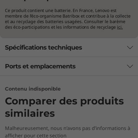
secteur de la création. Équipé de processeurs
®
Ce produit contient une batterie. En France, Lenovo est
Intel
Core™ de 13e génération, le 16p offre
membre de l’éco-organisme Batribox et contribue à la collecte
des performances élevées ainsi qu’une
et au recyclage des batteries usagées. Consulter le barème
mémoire, un stockage et une connectivité
des éco-participations et les informations de recyclage
ici.
ultrarapides. Ajoutez à cela la carte graphique
®
®
NVIDIA
GeForce RTX
en option et vous
Spécifications techniques
pouvez traiter toutes les charges de travail qui
se présentent. Les caractéristiques thermiques
renforcées par une conception à
Ports et emplacements
PERFORMANCES
deux ventilateurs et quatre évents assurent la
circulation de l’air pour refroidir le système
Batterie
parfaitement.
Contenu indisponible
80 Wh
Comparer des produits
Technologie RapidCharge
similaires
Audio
®
2 woofers de 2 W et 2 tweeters de 2 W, son Harman Kardon
Malheureusement, nous n’avons pas d’informations à
et Smart Amplifier
afficher pour cette section