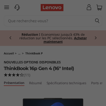
T
passer au contenu principal
h
i
Currently displaying item 1 of 2
n
Réduction
I Economisez jusqu'à 43% de
réduction sur les PC sélectionnés.
Acheter
maintenant
k
B
Accueil
>
...
>
ThinkBook P
NOUVELLES OPTIONS DISPONIBLES
o
ThinkBook 16p Gen 4 (16″ Intel)
o
(11)
Présentation
Résumé
Spécifications techniques
Ports et
k