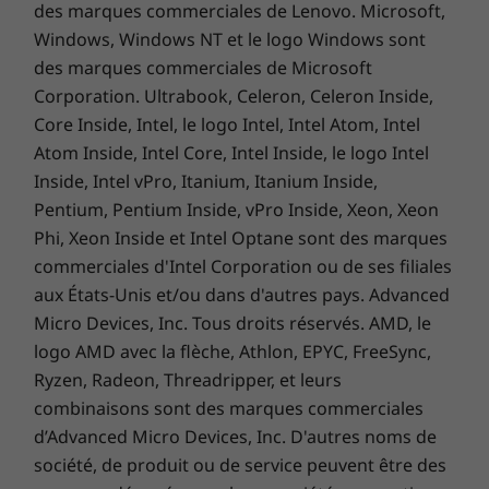
consommation (PCC). Par exemple, 50 %
des marques commerciales de Lenovo. Microsoft,
AUTRES INFORMATIONS
d’aluminium recyclé pour le cadre du clavier
Windows, Windows NT et le logo Windows sont
(côté C) et 30 % de plastique recyclé pour
Sécurité ThinkShield
des marques commerciales de Microsoft
l’adaptateur secteur.
Corporation. Ultrabook, Celeron, Celeron Inside,
Module fTPM (firmware Trusted Platform Module)
Core Inside, Intel, le logo Intel, Intel Atom, Intel
Reconnaissance faciale avec Windows Hello (nécessite une
caméra IR)
Atom Inside, Intel Core, Intel Inside, le logo Intel
Lecteur d’empreintes digitales intégré au bouton de mise
Inside, Intel vPro, Itanium, Itanium Inside,
sous tension
Pentium, Pentium Inside, vPro Inside, Xeon, Xeon
Autoréparation du BIOS
Phi, Xeon Inside et Intel Optane sont des marques
Cache de confidentialité intégré à la webcam
commerciales d'Intel Corporation ou de ses filiales
Kensington Nano Security Slot™
aux États-Unis et/ou dans d'autres pays. Advanced
Micro Devices, Inc. Tous droits réservés. AMD, le
Logiciels préinstallés
Sécurité 24 h/24, 7 j/7
logo AMD avec la flèche, Athlon, EPYC, FreeSync,
®
Dolby Vision
Ryzen, Radeon, Threadripper, et leurs
La biométrie garantit une sécurité
Lenovo Vantage
combinaisons sont des marques commerciales
supplémentaire sur le portable ThinkBook 16p
®
McAfee
LiveSafe™ (version d’essai)
d’Advanced Micro Devices, Inc. D'autres noms de
Gen 4, depuis le lecteur d’empreintes digitales
Office 365 (version d’essai)
société, de produit ou de service peuvent être des
intégré au bouton de mise sous tension
®