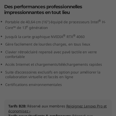
"
Des performances professionnelles
impressionnantes en tout lieu
I
®
Portable de 40,64 cm (16") équipé de processeurs Intel
H-
n
e
Core™ de 13
génération
®
®
Jusqu’à la carte graphique NVIDIA
RTX
4060
t
Gère facilement de lourdes charges, en tous lieux
e
Clavier rétroéclairé repensé avec pavé tactile en verre
confortable
l
Accès Internet et chargements/téléchargements rapides
)
Suite d’accessoires exclusifs en option pour améliorer la
collaboration virtuelle et l’accès en ligne
Certifications environnementales
Tarifs B2B:
Réservé aux membres
Rejoignez Lenovo Pro et
économisez ›
Tarifs pour étudiants & professeurs:
Réservé aux