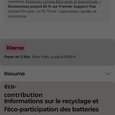
membres
Rejoignez Lenovo Education et économisez ›
Économisez jusqu’à 50 % sur Premier Support Plus
Lenovo Pro avec un PC Think : réparations rapides et
assistance.
Payer en 3 fois.
Sans frais. Jusqu'à 4500 €
Résumé
éco-
Optimisé pour les performances
contribution
Informations sur le recyclage et
Le portable 2-en-1 ThinkBook 14s Yoga Gen 3
®
l’éco-participation des batteries
est équipé de processeurs Intel
Core™ de