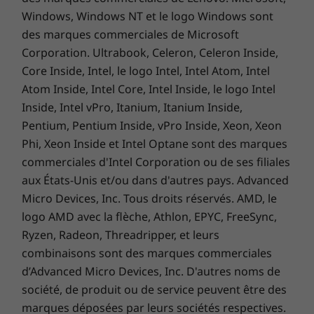
Les caractéristiques et spécifications ci-contre ne reflètent pas forcément
Windows, Windows NT et le logo Windows sont
les versions disponibles à la vente dans ce pays !
des marques commerciales de Microsoft
Nous prenons la sécurité très au sérieux
Corporation. Ultrabook, Celeron, Celeron Inside,
La biométrie offre une protection
AUTRES INFORMATIONS
Core Inside, Intel, le logo Intel, Intel Atom, Intel
supplémentaire au portable ThinkBook 14s
Atom Inside, Intel Core, Intel Inside, le logo Intel
Yoga Gen 3 avec un bouton de mise sous
Sécurité ThinkShield
Inside, Intel vPro, Itanium, Itanium Inside,
tension activé par un lecteur d’empreintes
Module dTPM 2.0 (Discrete Trusted Platform Module)
Pentium, Pentium Inside, vPro Inside, Xeon, Xeon
digitales. ThinkShield, notre suite exhaustive
Smart Power On : lecteur d’empreintes digitales
Phi, Xeon Inside et Intel Optane sont des marques
d’offres de sécurité basées sur les dernières
Match-on-Host intégré au bouton de mise sous
commerciales d'Intel Corporation ou de ses filiales
technologies, fait partie intégrante de tous nos
tension
aux États-Unis et/ou dans d'autres pays. Advanced
portables professionnels. Des fonctionnalités
®
Glance by Mirametrix
Micro Devices, Inc. Tous droits réservés. AMD, le
comme le module dTPM (discrete Trusted
Encoche de sécurité Kensington Nano™
logo AMD avec la flèche, Athlon, EPYC, FreeSync,
Platform Module) protègent vos données
Cache de confidentialité intégré à la webcam
Ryzen, Radeon, Threadripper, et leurs
critiques à l’aide du chiffrement. La solution
combinaisons sont des marques commerciales
®
Glance by Mirametrix
détecte votre regard
Logiciels préinstallés
d’Advanced Micro Devices, Inc. D'autres noms de
(ainsi que celui de toute personne qui
AI Meeting Manager
regarderait par-dessus votre épaule) et peut
société, de produit ou de service peuvent être des
Lenovo Vantage
automatiquement verrouiller votre système si
marques déposées par leurs sociétés respectives.
®