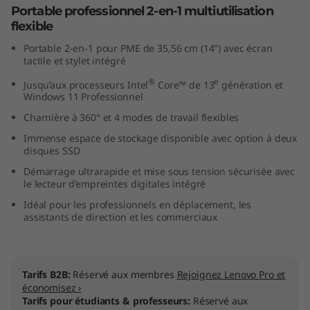
Portable professionnel 2-en-1 multiutilisation
1
flexible
4
Portable 2-en-1 pour PME de 35,56 cm (14") avec écran
tactile et stylet intégré
"
®
e
Jusqu’aux processeurs Intel
Core™ de 13
génération et
Windows 11 Professionnel
I
Charnière à 360° et 4 modes de travail flexibles
n
Immense espace de stockage disponible avec option à deux
disques SSD
t
Démarrage ultrarapide et mise sous tension sécurisée avec
le lecteur d’empreintes digitales intégré
e
Idéal pour les professionnels en déplacement, les
assistants de direction et les commerciaux
l
)
Tarifs B2B:
Réservé aux membres
Rejoignez Lenovo Pro et
économisez ›
Tarifs pour étudiants & professeurs:
Réservé aux