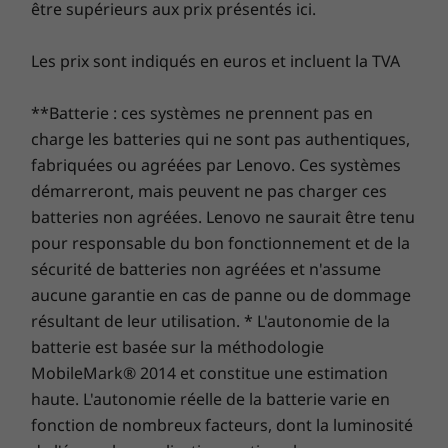
menaces. Libérez le potentiel d’un parcours virtuel
être supérieurs aux prix présentés ici.
Dimensions (H x l x P)
passionnant !
1,69 cm x 32,0 cm x 21,6 cm
Les prix sont indiqués en euros et incluent la TVA
Poids
**Batterie : ces systèmes ne prennent pas en
Superbe écran tactile et stylet intégré
À partir de 1,5 kg
charge les batteries qui ne sont pas authentiques,
Le ThinkBook 14s Yoga Gen 3 2-en-1 est équipé
fabriquées ou agréées par Lenovo. Ces systèmes
Stylet
®
démarreront, mais peuvent ne pas charger ces
d’un écran Full HD Dolby Vision
de 35,56 cm
Stylet intelligent intégré ThinkBook Yoga
(14") qui offre des images nettes et 100 % de la
batteries non agréées. Lenovo ne saurait être tenu
palette de couleurs sRGB. Également certifié
Clavier
pour responsable du bon fonctionnement et de la
Low Blue Light, il est protégé par un verre
sécurité de batteries non agréées et n'assume
Standardgröße, beleuchtet, spritzwassergeschützt
®
®
Corning
Gorilla
Glass robuste. De plus, la
Einteiliges Präzisions-Touchpad
aucune garantie en cas de panne ou de dommage
fonction Super Resolution de Lenovo permet
Service-Hotkey
résultant de leur utilisation. * L'autonomie de la
un redimensionnement automatique de la
batterie est basée sur la méthodologie
Les caractéristiques et spécifications ci-contre ne reflètent pas forcément
vidéo. L’écran multitactile résiste aux traces de
MobileMark® 2014 et constitue une estimation
les versions disponibles à la vente dans ce pays !
doigts. Il est équipé d’un clavier à l’écran de
haute. L'autonomie réelle de la batterie varie en
type téléphone, ce qui le rend parfait pour une
fonction de nombreux facteurs, dont la luminosité
utilisation en mode tablette. Vous pouvez
DÉVELOPPEMENT DURABLE