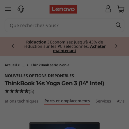
T
passer au contenu principal
h
i
Currently displaying item 1 of 2
n
Réduction
I Economisez jusqu'à 43% de
réduction sur les PC sélectionnés.
Acheter
maintenant
k
B
Accueil
>
...
>
ThinkBook série 2-en-1
NOUVELLES OPTIONS DISPONIBLES
o
ThinkBook 14s Yoga Gen 3 (14" Intel)
o
(5)
Ports et emplacements
fications techniques
Services
Avis
k
1