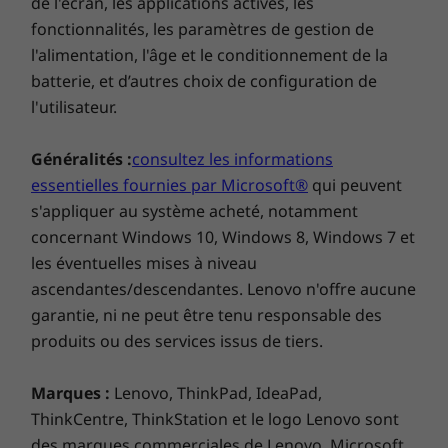
de l'écran, les applications actives, les
utiliser le stylet intelligent intégré ThinkBook
fonctionnalités, les paramètres de gestion de
Yoga pour signer des documents, prendre des
Matériaux
l'alimentation, l'âge et le conditionnement de la
notes et dessiner. Il suffit de le sortir de son
25 % de plastique recyclé post-consommation (PCC)
batterie, et d’autres choix de configuration de
emplacement astucieux pour que l’application
dans la batterie
l'utilisateur.
Smart Note s’ouvre automatiquement.
90 % de plastique recyclé PCC utilisé dans l’adaptateur
65 W
Généralités :
consultez les informations
Dans l’emballage, 30 % de plastique risquant de finir
essentielles fournies par Microsoft®
qui peuvent
dans les océans
s'appliquer au système acheté, notamment
Capots supérieur et inférieur (A et D) fabriqués à partir
concernant Windows 10, Windows 8, Windows 7 et
d’aluminium
les éventuelles mises à niveau
Services Lenovo CO2 Offset
ascendantes/descendantes. Lenovo n'offre aucune
Certifications/registres
garantie, ni ne peut être tenu responsable des
produits ou des services issus de tiers.
®
EPEAT
Gold dans les zones concernées*
ENERGY STAR 8.0
Marques :
Lenovo, ThinkPad, IdeaPad,
ThinkCentre, ThinkStation et le logo Lenovo sont
* Consultez
www.epeat.net
pour connaître l’éligibilité de certification par pays.
des marques commerciales de Lenovo. Microsoft,