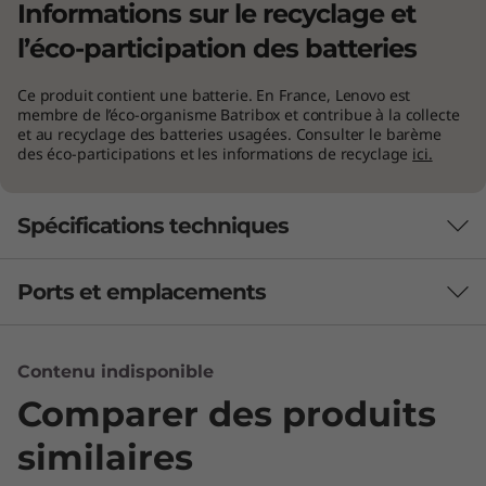
Informations sur le recyclage et
l’éco-participation des batteries
Ce produit contient une batterie. En France, Lenovo est
membre de l’éco-organisme Batribox et contribue à la collecte
et au recyclage des batteries usagées. Consulter le barème
des éco-participations et les informations de recyclage
ici.
Spécifications techniques
Ports et emplacements
La puissance nécessaire pour traiter
toutes les tâches
Autonomie
Jusqu’à 8,6 heures, 60 Wh (MM2018)
Le portable convertible ThinkBook 14s Yoga
Compatible RapidCharge
Contenu indisponible
®
Gen 2 est équipé de processeurs Intel
Core™
Comparer des produits
e
de 12
génération qui offrent une puissance
* Toutes les affirmations relatives à l’autonomie de la batterie sont approximatives et
similaires
de traitement maximale et une grande
®
basées sur les résultats de tests réalisés sur le banc d’essai MobileMark
2018.
autonomie de batterie. Avec une architecture
L’autonomie réelle varie et dépend de nombreux facteurs, tels que la configuration du