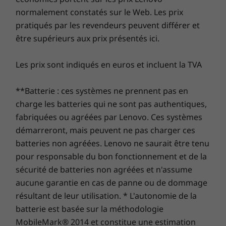
chevalet et tablette. De plus, avec les groupes
normalement constatés sur le Web. Les prix
renforcée pour vous protéger des logiciels
Ports et emplacements
d’ancrage de Windows 11, vous pouvez appeler
publicitaires, des logiciels malveillants et d’autres
pratiqués par les revendeurs peuvent différer et
Port USB-C Thunderbolt™ 4
instantanément des applications associées
menaces. Libérez le potentiel d’un parcours virtuel
être supérieurs aux prix présentés ici.
Port USB-C 3.1 Gen 2 (DP/PD)
pour chaque mode, de la présentation de
passionnant !
2 ports USB-A 3.1 Gen 1 (1 toujours alimenté)
graphiques à la saisie d’inventaire.
Les prix sont indiqués en euros et incluent la TVA
Port HDMI 2.0
Lecteur de carte microSD
Connecteur mixte écouteurs/micro
**Batterie : ces systèmes ne prennent pas en
charge les batteries qui ne sont pas authentiques,
Les vitesses de transfert des ports USB sont approximatives et dépendent de
fabriquées ou agréées par Lenovo. Ces systèmes
nombreux facteurs, tels que la capacité de traitement des hôtes/périphériques, les
démarreront, mais peuvent ne pas charger ces
attributs des fichiers, la configuration du système et les environnements d’exécution ;
batteries non agréées. Lenovo ne saurait être tenu
les vitesses réelles varient et peuvent être inférieures à celles attendues.
pour responsable du bon fonctionnement et de la
sécurité de batteries non agréées et n'assume
Clavier
aucune garantie en cas de panne ou de dommage
Pleine taille, rétroéclairé, résistant aux éclaboussures
résultant de leur utilisation. * L'autonomie de la
Pavé tactile monobloc de précision
batterie est basée sur la méthodologie
Touche de raccourci dédiée aux services
MobileMark® 2014 et constitue une estimation