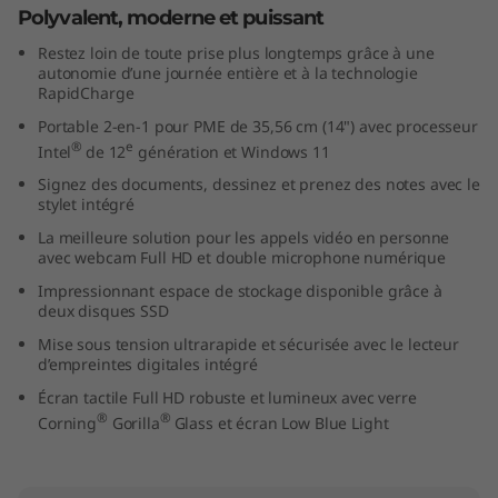
Polyvalent, moderne et puissant
1
Restez loin de toute prise plus longtemps grâce à une
4
autonomie d’une journée entière et à la technologie
RapidCharge
"
Portable 2-en-1 pour PME de 35,56 cm (14") avec processeur
®
e
Intel
de 12
génération et Windows 11
I
Signez des documents, dessinez et prenez des notes avec le
stylet intégré
n
La meilleure solution pour les appels vidéo en personne
t
avec webcam Full HD et double microphone numérique
Impressionnant espace de stockage disponible grâce à
e
deux disques SSD
Mise sous tension ultrarapide et sécurisée avec le lecteur
l
d’empreintes digitales intégré
Écran tactile Full HD robuste et lumineux avec verre
)
®
®
Corning
Gorilla
Glass et écran Low Blue Light