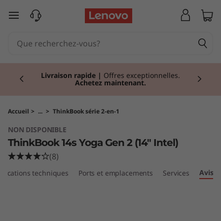
T
passer au contenu principal
h
i
Currently displaying item 1 of 2
n
Réduction
I Economisez jusqu'à 43% de
réduction sur les PC sélectionnés.
Acheter
maintenant
k
B
Accueil
>
...
>
ThinkBook série 2-en-1
NON DISPONIBLE
o
ThinkBook 14s Yoga Gen 2 (14" Intel)
o
(8)
Avis
ifications techniques
Ports et emplacements
Services
k
1