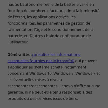
Touches de commande d’appel
haute. L'autonomie réelle de la batterie varie en
fonction de nombreux facteurs, dont la luminosité
Stylet
Écran tactile lumineux avec clavier virtuel
de l'écran, les applications actives, les
Stylet intelligent intégré ThinkBook Yoga
fonctionnalités, les paramètres de gestion de
L’écran Full HD Dolby Vision™ de 35,56 cm (14")
du ThinkBook 14s Yoga Gen 2 offre des images
l'alimentation, l'âge et le conditionnement de la
Certifications environnementales
nettes et une couverture de 100 % de la palette
batterie, et d’autres choix de configuration de
®
EPEAT
Gold
de couleurs sRGB. L’écran tactile résiste aux
l'utilisateur.
traces de doigts et accepte les gestes à
Bloc d’alimentation
plusieurs doigts. Il est équipé d’un clavier à
Généralités :
consultez les informations
Adaptateur USB-C 65 W
l’écran de type téléphone, ce qui le rend parfait
essentielles fournies par Microsoft®
qui peuvent
Mini adaptateur mural USB-C 65 W (certains marchés)
pour une utilisation en mode tablette.
s'appliquer au système acheté, notamment
Compatible RapidCharge
Également certifié Low Blue Light, il est
concernant Windows 10, Windows 8, Windows 7 et
®
®
protégé par un verre Corning
Gorilla
Glass.
Logiciels préinstallés
les éventuelles mises à niveau
De plus, la fonction super résolution de Lenovo
AI Meeting Manager
ascendantes/descendantes. Lenovo n'offre aucune
permet un redimensionnement automatique
Lenovo Vantage
garantie, ni ne peut être tenu responsable des
de la vidéo.
®
McAfee
LiveSafe™ (version d’essai)
produits ou des services issus de tiers.
Office 365 (version d’essai)