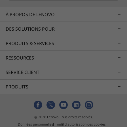
À PROPOS DE LENOVO
DES SOLUTIONS POUR
PRODUITS & SERVICES
RESSOURCES
SERVICE CLIENT
PRODUITS
Fière allure et ergonomie améliorée
Outre l’élégant aspect du châssis Arctic Grey
en aluminium, le portable ThinkBook 16 Gen 6
présente un clavier repensé et plus
@ 2026 Lenovo. Tous droits réservés.
ergonomique. Les touches, plus larges que les
Données personnelles
outil d'autorisation des cookies