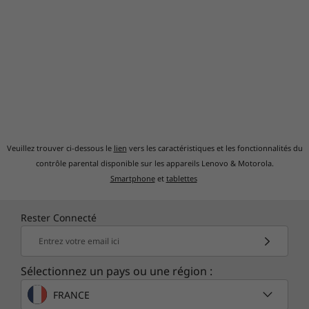
Conçu pour une durabilité maximale
Afin de trouver le bon équilibre entre fiabilité
et robustesse, nous appliquons à nos
ordinateurs portables ThinkBook les normes
MIL-STD 810H du ministère américain de la
Veuillez trouver ci-dessous le
lien
vers les caractéristiques et les fonctionnalités du
Défense. Nous les testons selon 26 procédures
contrôle parental disponible sur les appareils Lenovo & Motorola.
Smartphone
et
tablettes
pour garantir leur fonctionnement en
conditions extrêmes. Nos tests reproduisent,
entre autres, les variables de température, de
Rester Connecté
pression, d’humidité ou de vibrations
Entrez votre email ici
d’environnements hostiles tels que l’Arctique et
les déserts avec leurs tempêtes de sable.
Sélectionnez un pays ou une région :
FRANCE