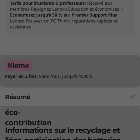
Tarifs pour étudiants & professeurs:
Réservé aux
membres
Rejoignez Lenovo Education et économisez ›
Économisez jusqu’à 50 % sur Premier Support Plus
Lenovo Pro avec un PC Think : réparations rapides et
assistance.
Payer en 3 fois.
Sans frais. Jusqu'à 4500 €
Résumé
éco-
Grand à l’intérieur comme à l’extérieur
contribution
Informations sur le recyclage et
Vous souhaitez un portable professionnel
extrêmement performant et qui améliore la