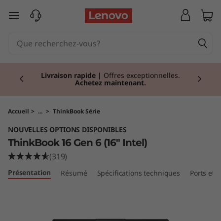
T
passer au contenu principal
h
i
Currently displaying item 2 of 2
n
Livraison rapide
|
Offres exceptionnelles.
Achetez maintenant.
k
B
Accueil
>
...
>
ThinkBook Série
NOUVELLES OPTIONS DISPONIBLES
o
ThinkBook 16 Gen 6 (16" Intel)
o
(319)
Présentation
Résumé
Spécifications techniques
Ports et
k
1