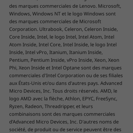
des marques commerciales de Lenovo. Microsoft,
AUTRES INFORMATIONS
Avec Intel® Unison™, vous pouvez placer votre
Windows, Windows NT et le logo Windows sont
ordinateur portable au centre de vos activités.
des marques commerciales de Microsoft
Sécurité
Connectez votre téléphone (Android ou iOS) à
Corporation. Ultrabook, Celeron, Celeron Inside,
Lecteur d’empreintes digitales intégré au bouton de
votre ThinkBook 16 Gen 6. Transférez des
Core Inside, Intel, le logo Intel, Intel Atom, Intel
mise sous tension
fichiers rapidement et facilement, et modifiez
Cache de confidentialité intégré à la webcam
Atom Inside, Intel Core, Intel Inside, le logo Intel
même vos photos et vidéos en toute fluidité
Module fTPM 2.0 (firmware Trusted Platform Module)
Inside, Intel vPro, Itanium, Itanium Inside,
sur votre écran d’ordinateur. Passez des appels
Connexion sans contact avec Microsoft Windows Hello
Pentium, Pentium Inside, vPro Inside, Xeon, Xeon
directement depuis votre PC, en accédant au
(nécessite une caméra infrarouge en option)
Phi, Xeon Inside et Intel Optane sont des marques
répertoire complet de votre téléphone. De
Kensington Nano Security Slot™
commerciales d'Intel Corporation ou de ses filiales
plus, recevez des notifications et des messages
Autoréparation du BIOS
directement sur votre portable. Une batterie
aux États-Unis et/ou dans d'autres pays. Advanced
®
En option : Intel vPro
Essentials
de capacité supérieure en option vous permet
Micro Devices, Inc. Tous droits réservés. AMD, le
également de rester productif plus longtemps
logo AMD avec la flèche, Athlon, EPYC, FreeSync,
Logiciels préinstallés
entre les charges*. La solution Intel® Unison™
Ryzen, Radeon, Threadripper, et leurs
est actuellement disponible uniquement sur
®
Intel
Connectivity Performance Suite
combinaisons sont des marques commerciales
les designs Intel® Evo™ éligibles sur les PC
®
Intel
Unison™
d’Advanced Micro Devices, Inc. D'autres noms de
sous Windows équipés de processeurs
Lenovo Vantage
société, de produit ou de service peuvent être des
Intel® Core™ de 12e génération ou plus