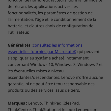
vous souhaitez rester hors caméra, le cache de
Charnière s’ouvrant à 180° (à plat)
de l'écran, les applications actives, les
confidentialité de la webcam vous permet de
fonctionnalités, les paramètres de gestion de
ne pas être visible.
l'alimentation, l'âge et le conditionnement de la
DÉVELOPPEMENT DURABLE
batterie, et d’autres choix de configuration de
Matériaux
l'utilisateur.
Aluminium anodisé sur le capot supérieur
50 % de contenu recyclé post-consommation utilisé
Généralités :
consultez les informations
pour la fabrication des touches du clavier
essentielles fournies par Microsoft®
qui peuvent
s'appliquer au système acheté, notamment
Certifications/Registres
concernant Windows 10, Windows 8, Windows 7 et
®
EPEAT
Gold dans les zones concernées*
les éventuelles mises à niveau
®
ascendantes/descendantes. Lenovo n'offre aucune
TÜV Rheinland Eyesafe
TÜV Rheinland Low Blue Light (contrôlé par le
garantie, ni ne peut être tenu responsable des
matériel)
produits ou des services issus de tiers.
* Consultez
www.epeat.net
pour connaître le statut de certification par pays.
Marques :
Lenovo, ThinkPad, IdeaPad,
ThinkCentre, ThinkStation et le logo Lenovo sont
Restez concentré sur votre portable