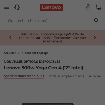
5
passer au contenu principal
0
0
Currently displaying item 1 of 2
w
Réduction
I Economisez jusqu'à 43% de
réduction sur les PC sélectionnés.
Acheter
maintenant
Y
o
Accueil
>
...
>
Student Laptops
NOUVELLES OPTIONS DISPONIBLES
g
Lenovo 500w Yoga Gen 4 (12" Intel)
a
Spécifications techniques
Ports et emplacements
Accessoir
G
e