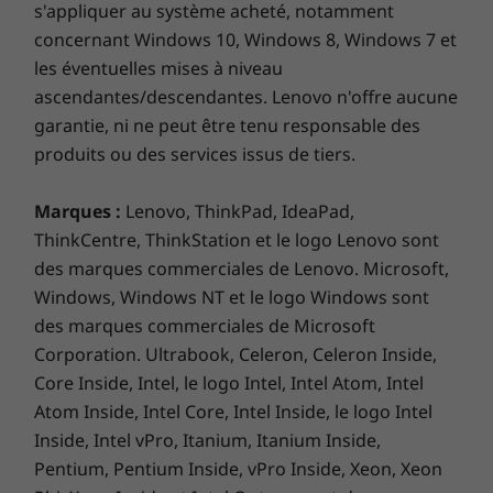
option)
s'appliquer au système acheté, notamment
Guide de démarrage rapide
concernant Windows 10, Windows 8, Windows 7 et
les éventuelles mises à niveau
Protégez vos données et la planète
ascendantes/descendantes. Lenovo n'offre aucune
Débit d'absorption spécifique (DAS)
garantie, ni ne peut être tenu responsable des
Que vous cherchiez à protéger vos données ou
la planète, le portable 2-en-1 Lenovo 500w
produits ou des services issus de tiers.
DAS Membre : 0,637 W/kg
Yoga Gen 4 pour étudiants a beaucoup à offrir.
DAS Corps : 1,873 W/kg
Il fonctionne sur Windows 11, avec des
Marques :
Lenovo, ThinkPad, IdeaPad,
fonctionnalités de sécurité numérique conçues
ThinkCentre, ThinkStation et le logo Lenovo sont
Le débit d'absorption spécifique (DAS) local quantifie l'exposition de
pour empêcher tout accès non autorisé.
l'utilisateur aux ondes électromagnétiques à puissance maximale de
des marques commerciales de Lenovo. Microsoft,
L′encoche de sécurité Kensington Nano™
l'équipement concerné. Le DAS maximal autorisé est de 2 W/kg pour
Windows, Windows NT et le logo Windows sont
intégrée permet l′utilisation immédiate d’un
la tête et le tronc et de 4 W/kg pour les membres.
des marques commerciales de Microsoft
câble de sécurité compatible pour sécuriser
Corporation. Ultrabook, Celeron, Celeron Inside,
l′appareil et la webcam frontale est équipée
Core Inside, Intel, le logo Intel, Intel Atom, Intel
d’un cache de confidentialité. Le 500w Gen 4
Atom Inside, Intel Core, Intel Inside, le logo Intel
est également respectueux de
Inside, Intel vPro, Itanium, Itanium Inside,
l’environnement, avec un emballage composé
Pentium, Pentium Inside, vPro Inside, Xeon, Xeon
principalement de matériaux