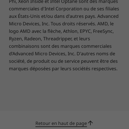
recyclés/recyclables*, la certification Energy
Phi, Xeon Inside et Intel Optane sont des marques
®
®
commerciales d'Intel Corporation ou de ses filiales
Star
et la certification EPEAT
Gold dans les
aux États-Unis et/ou dans d'autres pays. Advanced
zones concernées**.
Micro Devices, Inc. Tous droits réservés. AMD, le
logo AMD avec la flèche, Athlon, EPYC, FreeSync,
** L’emballage du produit contient des matériaux recyclés, du plastique
Ryzen, Radeon, Threadripper, et leurs
biosourcé, des matériaux en fibres biosourcées non ligneuses et/ou des
combinaisons sont des marques commerciales
matériaux forestiers durables.
d’Advanced Micro Devices, Inc. D'autres noms de
** Consultez
www.epeat.net
pour connaître l’éligibilité de certification par
société, de produit ou de service peuvent être des
pays.
marques déposées par leurs sociétés respectives.
Retour en haut de page