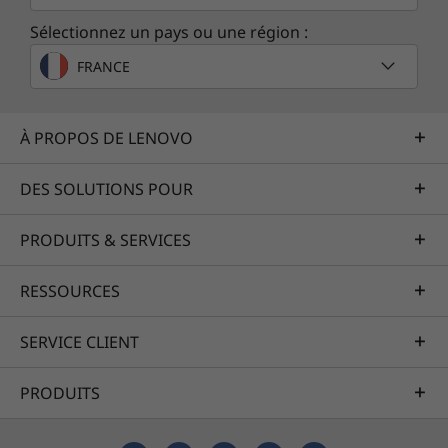
De plus, le clavier monté par le haut est facile à
Sélectionnez un pays ou une région :
réparer. Il est doté de touches anti-
arrachement à jupe intégrale pour éviter toute
FRANCE
dégradation éventuelle et résiste aux
éclaboussures (jusqu’à 360 ml).
À PROPOS DE LENOVO
DES SOLUTIONS POUR
PRODUITS & SERVICES
RESSOURCES
SERVICE CLIENT
PRODUITS