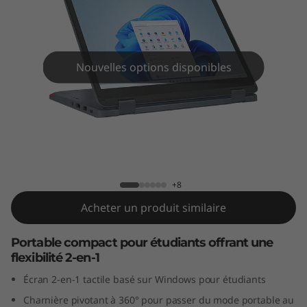
n
4
(
Nouvelles options disponibles
1
2
″
Lenovo 500w Yoga Gen 4 (12" Intel)
I
+8
n
Acheter un produit similaire
t
Portable compact pour étudiants offrant une
flexibilité 2-en-1
e
Écran 2-en-1 tactile basé sur Windows pour étudiants
l
Charnière pivotant à 360° pour passer du mode portable au