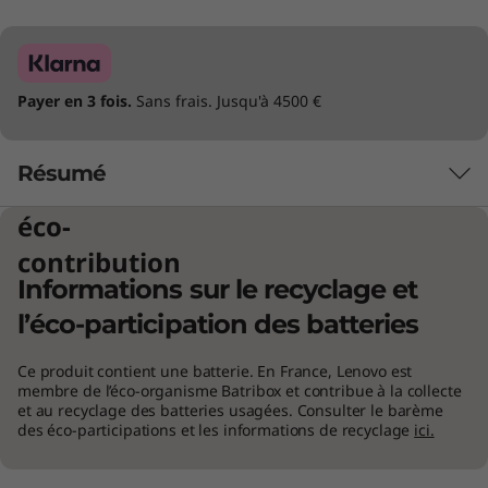
Payer en 3 fois.
Sans frais. Jusqu'à 4500 €
Résumé
éco-
Un portable avec quatre modes
contribution
d’utilisation
Informations sur le recyclage et
Aujourd’hui, il y a beaucoup de choses à gérer
l’éco-participation des batteries
à l’école : lectures, expériences, sorties
scolaires, etc. Le portable Lenovo 500w Yoga
Ce produit contient une batterie. En France, Lenovo est
membre de l’éco-organisme Batribox et contribue à la collecte
®
Gen 4 avec processeur Intel
est capable
et au recyclage des batteries usagées. Consulter le barème
d’assurer toutes ces tâches. Avec une
des éco-participations et les informations de recyclage
ici.
charnière robuste, pivotant à 360° qui offre
une flexibilité 2-en-1 idéale pour