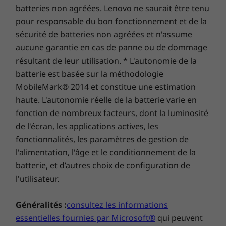
qu’auparavant. Il est également équipé d’une
batteries non agréées. Lenovo ne saurait être tenu
* Consultez
www.epeat.net
pour connaître l’éligibilité de certification par pays.
webcam frontale, proposée en résolution HD
pour responsable du bon fonctionnement et de la
ou Full HD, et d’une webcam frontale en option
sécurité de batteries non agréées et n'assume
pour des sessions d’apprentissage interactives,
aucune garantie en cas de panne ou de dommage
entre l’enseignant et les élèves ou juste pour
AUTRES INFORMATIONS
résultant de leur utilisation. * L'autonomie de la
les élèves entre eux.
batterie est basée sur la méthodologie
Sécurité
MobileMark® 2014 et constitue une estimation
Encoche de sécurité Kensington Nano™
haute. L'autonomie réelle de la batterie varie en
Effacement sécurisé
fonction de nombreux facteurs, dont la luminosité
Cache de confidentialité intégré à la webcam
de l'écran, les applications actives, les
fonctionnalités, les paramètres de gestion de
Logiciels préinstallés
l'alimentation, l'âge et le conditionnement de la
Lenovo Commercial Vantage
batterie, et d’autres choix de configuration de
Office 365 (version d’essai)
l'utilisateur.
Éléments fournis
Généralités :
consultez les informations
Portable 2-en-1 Lenovo 500w Yoga Gen 4 (12" Intel)
essentielles fournies par Microsoft®
qui peuvent
Adaptateur secteur (45 W USB-C ou 65 W USB-C en