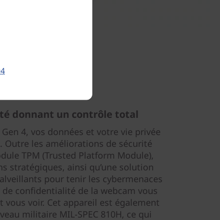
94
ité donnant un contrôle total
 Gen 4, vos données et votre vie privée
n. Outre les améliorations de sécurité
odule TPM (Trusted Platform Module),
ns stratégiques, ainsi qu’une solution
alveillants pour tenir les cybermenaces
e de confidentialité de la webcam vous
 vous voir. Cet appareil est également
iveau militaire MIL-SPEC 810H, ce qui