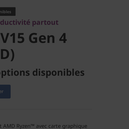
15 Gen 4
nibles
ductivité partout
D)
V15 Gen 4
D)
ptions disponibles
er
t AMD Ryzen™ avec carte graphique