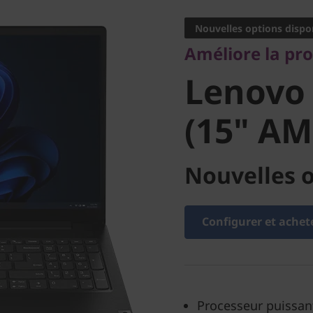
Lenovo V
Nouvelles options dispo
Améliore la pro
(15" AM
Lenovo 
(15" AM
Nouvelles o
Configurer et achet
Processeur puissan