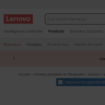
L
e
n
p
a
Intelligence artificielle
Produits
Business Solutions
o
s
s
v
Réductions
Portables
PC de bureau
Stations de travail
e
r
o
Currently displaying item 2 of 2
a
Li
u
V
c
o
1
Accueil
>
Acheter portables et Ultrabooks
>
Lenovo
>
n
t
5
e
n
G
u
p