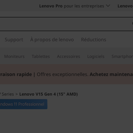
Lenovo Pro
pour les entreprises
Lenovo 
Support
À propos de lenovo
Réductions
Moniteurs
Tablettes
Accessoires
Logiciels
Smartpho
vraison rapide
|
Offres exceptionnelles.
Achetez maintena
V Series
>
Lenovo V15 Gen 4 (15" AMD)
Améliore la produ