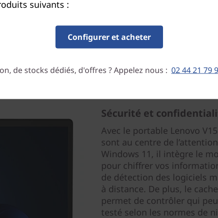
oduits suivants :
Configurer et acheter
on, de stocks dédiés, d'offres ? Appelez nous :
02 44 21 79 
Sécurité et confidential
Avec le portable Lenovo V15
sont au centre de l’attentio
Windows 11, il intègre le m
pour chiffrer vos informatio
de détection des logiciels m
à distance. De plus, le cach
permet de contrôler qui peut
testé selon les normes de n