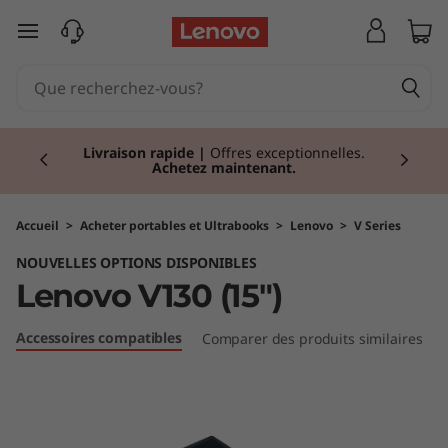
L
passer au contenu principal
e
n
Currently displaying item 2 of 2
o
Livraison rapide
|
Offres exceptionnelles.
Achetez maintenant.
v
o
Accueil
>
Acheter portables et Ultrabooks
>
Lenovo
>
V Series
NOUVELLES OPTIONS DISPONIBLES
V
Lenovo V130 (15")
1
Accessoires compatibles
Comparer des produits similaires
3
0