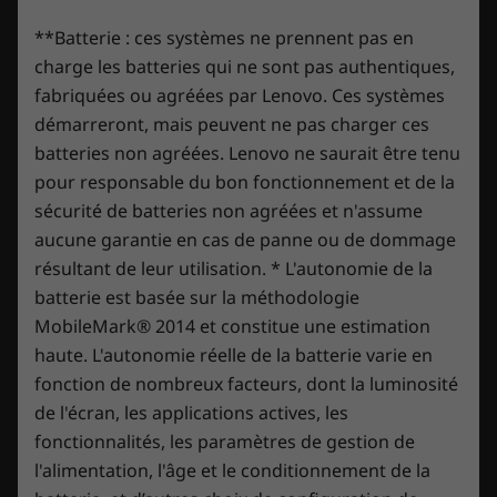
préchargés. Les appareils achetés sans
une
Sealed Battery Warranty de 3 ans.
Bénéficiez de
®
Jusqu’à la connectivité 2 x 2 Intel
Wi-Fi 6E* (802.11ax)
système d’exploitation sont exclus de cette
**Batterie : ces systèmes ne prennent pas en
trois ans d’autonomie de batterie en achetant cette
®
À partir du Bluetooth
5.1
offre.
mise à niveau avec votre appareil ou pendant la
charge les batteries qui ne sont pas authentiques,
période de garantie initiale d’un an (si votre batterie
fabriquées ou agréées par Lenovo. Ces systèmes
est en bon état). Mieux encore, vous bénéficiez d’une
démarreront, mais peuvent ne pas charger ces
* Le fonctionnement du Wi-Fi 6E à 6 GHz dépend de la prise en charge par le système
couverture pour un remplacement de la batterie en
batteries non agréées. Lenovo ne saurait être tenu
d’exploitation, des routeurs/points d’accès/passerelles du Wi-Fi 6E, ainsi que des
cas de problème. Améliorez votre expérience avec la
pour responsable du bon fonctionnement et de la
certifications réglementaires régionales et des bandes de fréquences allouées.
possibilité de passer au service sur site, On-site
sécurité de batteries non agréées et n'assume
Service. Chez Lenovo, l’excellence constitue l’alliance
aucune garantie en cas de panne ou de dommage
des performances et de la protection des portables !
CONCEPTION
résultant de leur utilisation. * L'autonomie de la
batterie est basée sur la méthodologie
Dimensions (H x L x P)
MobileMark® 2014 et constitue une estimation
1,97 cm - 2,52 cm x 35,97 cm x 26,23 cm / 0,78″ - 0,99″ x
haute. L'autonomie réelle de la batterie varie en
14,16″ x 10,33″
fonction de nombreux facteurs, dont la luminosité
Moins de chaleur, plus de jeu
de l'écran, les applications actives, les
Poids
fonctionnalités, les paramètres de gestion de
Legion ColdFront Hyper révolutionne la
À partir de 2,3 kg
l'alimentation, l'âge et le conditionnement de la
conception thermique des PC de gaming avec