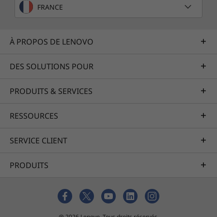
FRANCE
Plus de vitesse et d'espace
À PROPOS DE LENOVO
Avec une mémoire allant jusqu’à 32 Go et deux
emplacements SO-DIMM pour une extension
DES SOLUTIONS POUR
future, vous pouvez bénéficier de
performances rapides et inégalées pour le
PRODUITS & SERVICES
multitâche. Que vous jouiez, diffusiez du
streaming ou exécutiez des tâches, le Legion 5i
est là pour vous. Il dispose de suffisamment
RESSOURCES
d’espace de stockage pour sauvegarder vos
projets et, grâce à sa mémoire DDR5 haute
SERVICE CLIENT
vitesse, il lancera vos applications préférées en
un clin d'œil. Ce portable évolutif, qui offre de
PRODUITS
la place pour les mises à niveau, est conçu
pour durer.
@ 2026 Lenovo. Tous droits réservés.