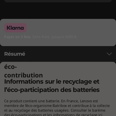
Payer en 3 fois.
Sans frais. Jusqu'à 4500 €
Résumé
éco-
Jouez sans compromis. Allez au-delà des
contribution
performances avec les processeurs Intel®
Informations sur le recyclage et
Core™.
l’éco-participation des batteries
Les processeurs Intel® Core™ sont dotés d'une
architecture hybride récemment optimisée et
Ce produit contient une batterie. En France, Lenovo est
d'une technologie de pointe qui vous permet
membre de l’éco-organisme Batribox et contribue à la collecte
et au recyclage des batteries usagées. Consulter le barème
d'aller au-delà du gaming et de la création.
des éco-participations et les informations de recyclage
ici.