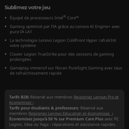
"
Sublimez votre jeu
®
I
Équipé de processeurs Intel
Core™
Gaming optimisé par l’IA grâce au Lenovo AI Engine+ avec
n
puce IA LA1
La technologie Lenovo Legion ColdFront Hyper rafraîchit
t
votre système
Clavier Legion TrueStrike pour des sessions de gaming
e
prolongées
l
Gameplay immersif sur l’écran PureSight Gaming avec taux
de rafraîchissement rapide
)
Tarifs B2B:
Réservé aux membres
Rejoignez Lenovo Pro et
économisez ›
Tarifs pour étudiants & professeurs:
Réservé aux
membres
Rejoignez Lenovo Education et économisez ›
Économisez jusqu’à 50 % sur Premium Care Plus
avec PC
Legion, Idea ou Yoga : réparations et assistance rapides.