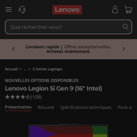
L
passer au contenu principal
e
n
Currently displaying item 1 of 2
o
Réduction
I Economisez jusqu'à 43% de
réduction sur les PC sélectionnés.
Acheter
maintenant
v
o
Accueil
>
...
>
5 Series Laptops
NOUVELLES OPTIONS DISPONIBLES
L
Lenovo Legion 5i Gen 9 (16" Intel)
e
(108)
Présentation
Résumé
Spécifications techniques
Ports et
g
i