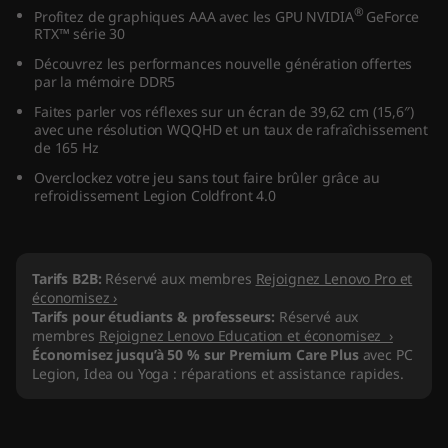
®
Profitez de graphiques AAA avec les GPU NVIDIA
GeForce
A
RTX™ série 30
M
Découvrez les performances nouvelle génération offertes
par la mémoire DDR5
D
Faites parler vos réflexes sur un écran de 39,62 cm (15,6″)
avec une résolution WQQHD et un taux de rafraîchissement
)
de 165 Hz
Overclockez votre jeu sans tout faire brûler grâce au
refroidissement Legion Coldfront 4.0
Tarifs B2B:
Réservé aux membres
Rejoignez Lenovo Pro et
économisez ›
Tarifs pour étudiants & professeurs:
Réservé aux
membres
Rejoignez Lenovo Education et économisez ›
Économisez jusqu’à 50 % sur Premium Care Plus
avec PC
Legion, Idea ou Yoga : réparations et assistance rapides.