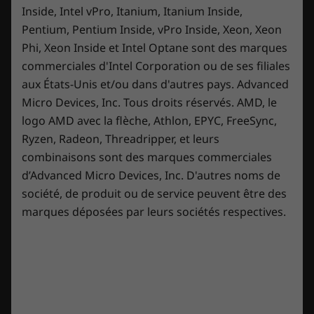
le bruit.
Inside, Intel vPro, Itanium, Itanium Inside,
Pentium, Pentium Inside, vPro Inside, Xeon, Xeon
Phi, Xeon Inside et Intel Optane sont des marques
commerciales d'Intel Corporation ou de ses filiales
aux États-Unis et/ou dans d'autres pays. Advanced
Micro Devices, Inc. Tous droits réservés. AMD, le
logo AMD avec la flèche, Athlon, EPYC, FreeSync,
Ryzen, Radeon, Threadripper, et leurs
combinaisons sont des marques commerciales
d’Advanced Micro Devices, Inc. D'autres noms de
Jouez plus. Jouez plus intelligemment.
société, de produit ou de service peuvent être des
marques déposées par leurs sociétés respectives.
Le mode d’auto-optimisation de Lenovo Legion
AI Engine’ identifie les lancements de votre jeu
et optimise les performances du système
grâce à une distribution dynamique de
l’alimentation du CPU ou du GPU afin de vous
offrir le nombre d’images par seconde le plus
élevé possible. En mode de détection