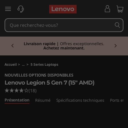
L
passer au contenu principal
e
n
Currently displaying item 1 of 2
o
Réduction
I Economisez jusqu'à 43% de
réduction sur les PC sélectionnés.
Acheter
maintenant
v
o
Accueil
>
...
>
5 Series Laptops
NOUVELLES OPTIONS DISPONIBLES
L
Lenovo Legion 5 Gen 7 (15" AMD)
e
(18)
Présentation
Résumé
Spécifications techniques
Ports et
g
i