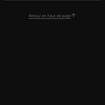
automatique, profitez de fréquences d’images
maximales sur des titres AAA populaires avec
Retour en haut de page
des profils personnalisés. Jouez pour vaincre et
faites des miracles
Équipé pour les jeux DDR5
La mémoire DDR5 est maintenant disponible,
prête à faire accélérer vos parties. Avec 2 fois
plus de bande passante qu’avec la technologie