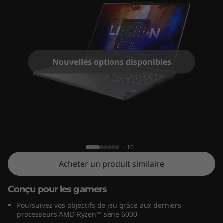
o
n
5
G
Nouvelles options disponibles
e
n
Lenovo Legion 5 Gen 7 (15" AMD)
7
(
+10
Acheter un produit similaire
1
Conçu pour les gamers
5
Poursuivez vos objectifs de jeu grâce aux derniers
"
processeurs AMD Ryzen™ série 6000