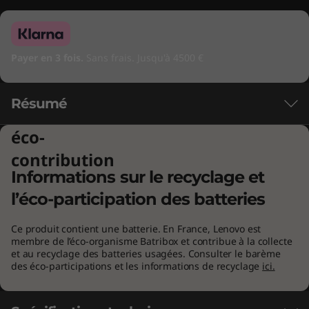
Payer en 3 fois.
Sans frais. Jusqu'à 4500 €
Résumé
éco-
L’adrénaline du jeu à l’état pur, sans
contribution
branchement, grâce aux processeurs AMD
Informations sur le recyclage et
Ryzen™ série 6000
l’éco-participation des batteries
Bénéficiez d’une rapidité sans faille lorsque
vous jouez avec un portable de gaming équipé
Ce produit contient une batterie. En France, Lenovo est
de processeurs AMD Ryzen™. Jouissez de
membre de l’éco-organisme Batribox et contribue à la collecte
et au recyclage des batteries usagées. Consulter le barème
performances hors pair qui vous feront
des éco-participations et les informations de recyclage
ici.
gagner, sans ruiner l’autonomie de votre
batterie.