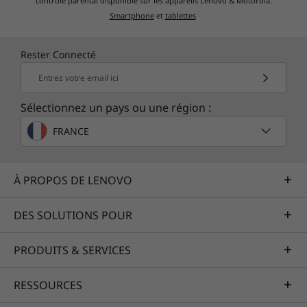
contrôle parental disponible sur les appareils Lenovo & Motorola.
Smartphone
et
tablettes
Rester Connecté
Entrez votre email ici
Sélectionnez un pays ou une région :
FRANCE
Profitez du Lenovo Vantage
Lenovo Vantage vous aide à optimiser les
À PROPOS DE LENOVO
paramètres pour améliorer votre expérience
de jeu. Vous pouvez ajuster, personnaliser et
DES SOLUTIONS POUR
maximiser les capacités de votre appareil
grâce à une suite d’outils tout-en-un. Avec
PRODUITS & SERVICES
notre tableau de bord des performances en
temps réel, le contrôle de l’overclocking, la
RESSOURCES
prise en charge de Legion Spectrum RVB et le