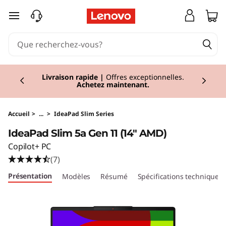
I
passer au contenu principal
d
e
Currently displaying item 1 of 2
a
Réduction
I Economisez jusqu'à 43% de
réduction sur les PC sélectionnés.
Acheter
maintenant
P
a
Accueil
>
...
>
IdeaPad Slim Series
IdeaPad Slim 5a Gen 11 (14" AMD)
d
Copilot+ PC
S
(7)
Présentation
Modèles
Résumé
Spécifications techniques
l
i