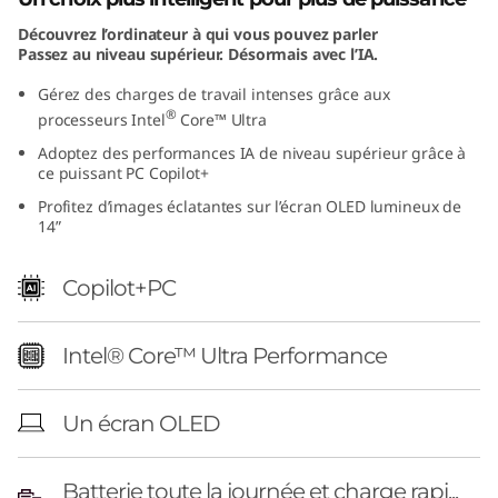
I
Découvrez l’ordinateur à qui vous pouvez parler
Passez au niveau supérieur. Désormais avec l’IA.
n
Gérez des charges de travail intenses grâce aux
t
®
processeurs Intel
Core™ Ultra
Adoptez des performances IA de niveau supérieur grâce à
e
ce puissant PC Copilot+
Profitez d’images éclatantes sur l’écran OLED lumineux de
l
14”
)
Copilot+PC
Intel® Core™ Ultra Performance
Un écran OLED
Batterie toute la journée et charge rapi...