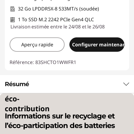
32 Go LPDDR5X-8 533MT/s (soudée)
1 To SSD M.2 2242 PCIe Gen4 QLC
Livraison estimée entre le 24/08 et le 26/08
Aperçu rapide
Configurer maintenant
Référence:
83SHCTO1WWFR1
Résumé
éco-
PUISSANCE DE NOUVELLE GÉNÉRATION
contribution
POUR UNE VIE HYBRIDE
Informations sur le recyclage et
La puissance et la
l’éco-participation des batteries