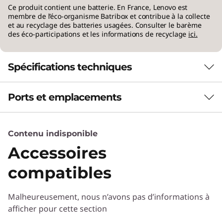
précision à chaque
Ce produit contient une batterie. En France, Lenovo est
membre de l’éco-organisme Batribox et contribue à la collecte
instant
et au recyclage des batteries usagées. Consulter le barème
des éco-participations et les informations de recyclage
ici.
®
Équipé de processeurs Intel
Core™ Ultra,
l’IdeaPad Pro 5i Gen 11 (14” Intel) offre une
Spécifications techniques
vitesse de niveau professionnel pour
l’apprentissage, la création, la collaboration et
Ports et emplacements
les jeux. Son design thermique raffiné et sa
Performances
carte graphique Intel® intégrée permettent de
garantir l’exécution des tâches exigeantes au
Unité de traitement neuronal (NPU)
frais, silencieux et réactif.
Contenu indisponible
Performances d'IA atteignant jusqu'à 50 billions
d'opérations par seconde (TOPS)
Accessoires
compatibles
Batterie
84 Wh / 92,5 Wh
Rapid Charge Express (15 minutes à 3 heures)
Malheureusement, nous n’avons pas d’informations à
afficher pour cette section
Audio