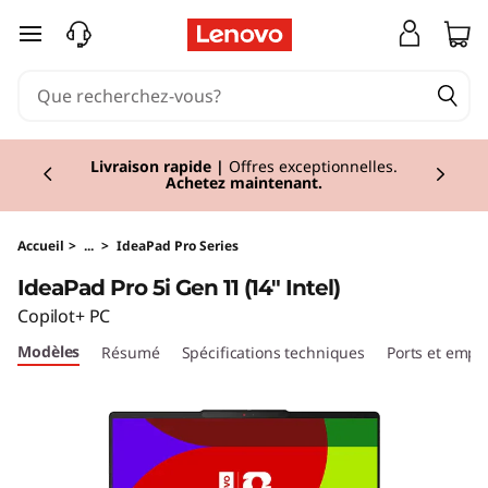
I
passer au contenu principal
d
e
Currently displaying item 1 of 2
a
Réduction
I Economisez jusqu'à 43% de
réduction sur les PC sélectionnés.
Acheter
maintenant
P
a
Accueil
>
...
>
IdeaPad Pro Series
IdeaPad Pro 5i Gen 11 (14" Intel)
d
Copilot+ PC
P
Modèles
Résumé
Spécifications techniques
Ports et emp
r
o