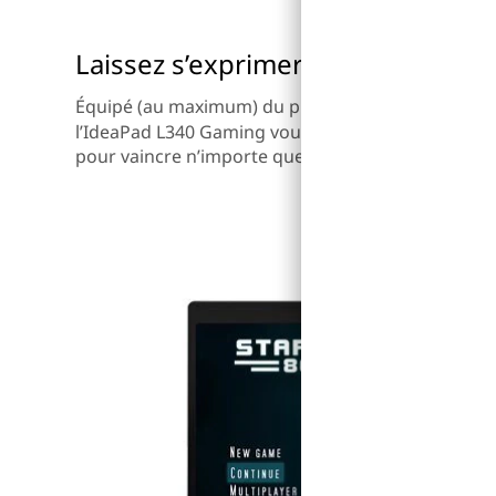
Laissez s’exprimer le gamer qui es
®
Équipé (au maximum) du processeur Intel
Core™ 
l’IdeaPad L340 Gaming vous offre toute la puissa
pour vaincre n’importe quel adversaire.