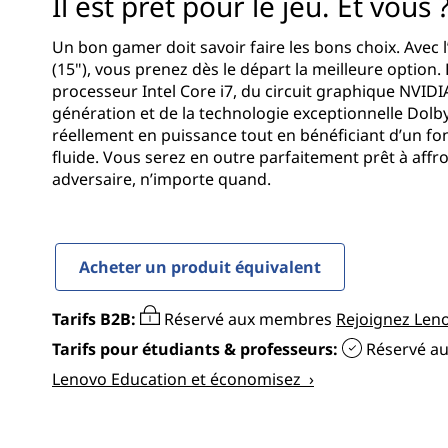
0
Il est prêt pour le jeu. Et vous 
r
G
i
Un bon gamer doit savoir faire les bons choix. Avec
n
(15"), vous prenez dès le départ la meilleure option.
a
c
processeur Intel Core i7, du circuit graphique NVI
i
génération et de la technologie exceptionnelle Dol
m
p
réellement en puissance tout en bénéficiant d’un f
a
fluide. Vous serez en outre parfaitement prêt à affr
i
l
adversaire, n’importe quand.
n
g
Acheter un produit équivalent
(
Tarifs B2B:
Réservé aux membres
Rejoignez Leno
1
Tarifs pour étudiants & professeurs:
Réservé a
Lenovo Education et économisez ›
5
"