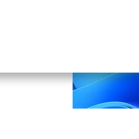
e à niveau gratuite
1
isponible.
 cours de finalisation et
’en 2022. Le calendrier
nctionnalités nécessitent un
com/windows/windows-11-