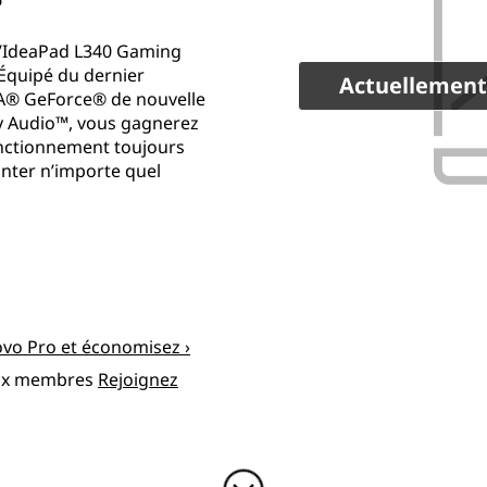
?
 l’IdeaPad L340 Gaming
 Équipé du dernier
Actuellement
DIA® GeForce® de nouvelle
by Audio™, vous gagnerez
onctionnement toujours
onter n’importe quel
vo Pro et économisez ›
ux membres
Rejoignez