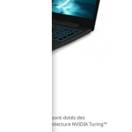
puissance
®
vec GeForce
GTX 1650 sont dotés des
olutionnaires de l’architecture NVIDIA Turing™
oper vos jeux préférés.