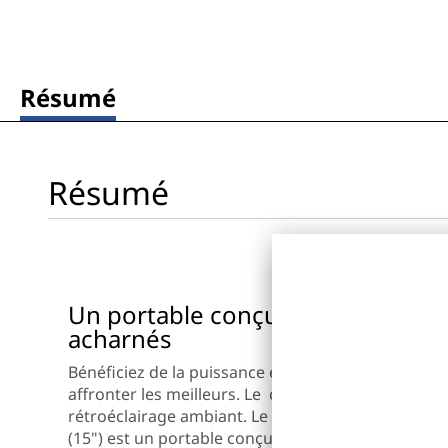
)
Résumé
Résumé
Un portable conçu pour les gamer
acharnés
Bénéficiez de la puissance et des performances d
affronter les meilleurs. Le clavier de taille standar
rétroéclairage ambiant. Le design est élégant et 
(15") est un portable conçu de A à Z pour les vrai