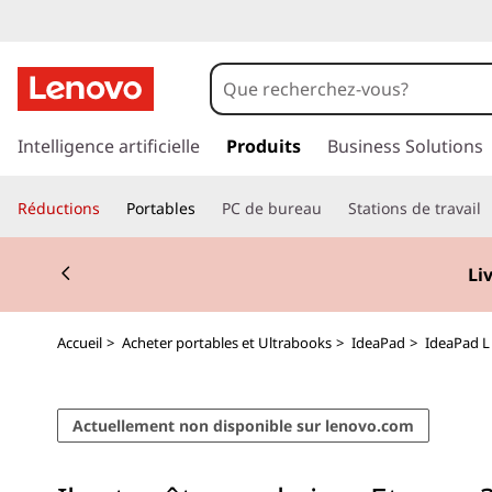
I
d
e
p
a
Intelligence artificielle
Produits
Business Solutions
a
s
s
P
Réductions
Portables
PC de bureau
Stations de travail
e
r
a
Currently displaying item 2 of 2
a
Li
u
d
c
o
L
Accueil
>
Acheter portables et Ultrabooks
>
IdeaPad
>
IdeaPad L 
n
t
3
e
Actuellement non disponible sur lenovo.com
n
4
u
p