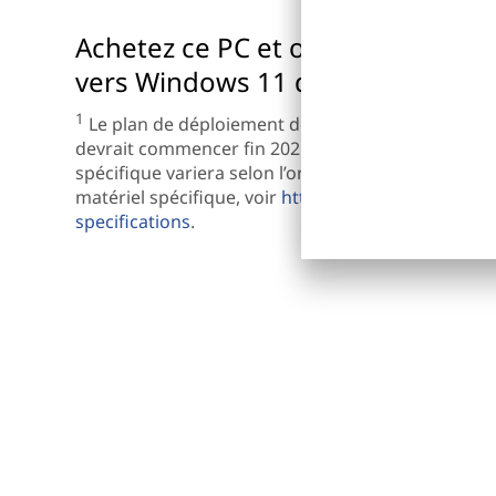
Achetez ce PC et obtenez une mis
vers Windows 11 dès qu'elle est d
1
Le plan de déploiement de la mise à niveau est en
devrait commencer fin 2021 et se poursuivre jusqu
spécifique variera selon l’ordinateur. Certaines fo
matériel spécifique, voir
https://www.microsoft.
specifications
.