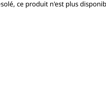
solé, ce produit n'est plus disponib
ie privée est
r l’IdeaPad L340 tout en
es. L’obturateur physique de
monde extérieur à tout