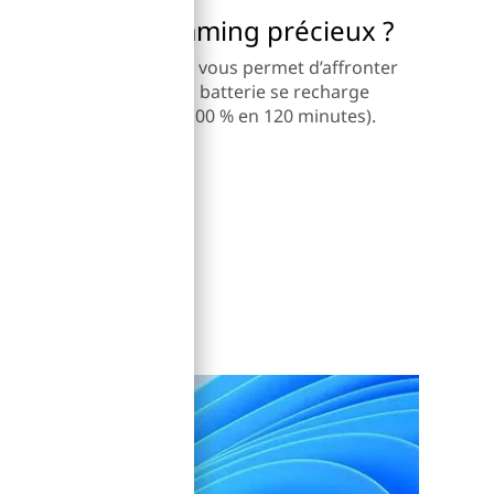
r un temps de gaming précieux ?
utonomie, l’IdeaPad L340 vous permet d’affronter
urnée. Mieux encore, la batterie se recharge
 60 minutes et jusqu’à 100 % en 120 minutes).