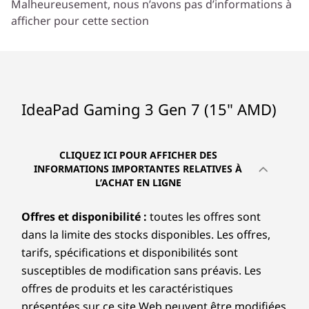
Malheureusement, nous n’avons pas d’informations à
Audio
afficher pour cette section
Double microphone numérique
Caméra
Webcam HD 720p
IdeaPad Gaming 3 Gen 7 (15" AMD)
Dimensions (H x L x P)
2,18 – 2,59 cm x 35,96 cm x 26,64 cm
CLIQUEZ ICI POUR AFFICHER DES
Poids
INFORMATIONS IMPORTANTES RELATIVES À
À partir de 2,40 kg
L’ACHAT EN LIGNE
Connectivité
Offres et disponibilité :
toutes les offres sont
Jusqu’à WiFi 6 (802.11 ax)
dans la limite des stocks disponibles. Les offres,
®
Début de l’intégration de Bluetooth
5.0
tarifs, spécifications et disponibilités sont
susceptibles de modification sans préavis. Les
Ports et emplacements
offres de produits et les caractéristiques
À gauche :
présentées sur ce site Web peuvent être modifiées