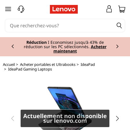
I
passer au contenu principal
d
e
Currently displaying item 1 of 2
a
Réduction
I Economisez jusqu'à 43% de
réduction sur les PC sélectionnés.
Acheter
maintenant
P
Accueil
>
Acheter portables et Ultrabooks
>
IdeaPad
a
>
IdeaPad Gaming Laptops
d
G
a
Actuellement non disponible
m
sur lenovo.com