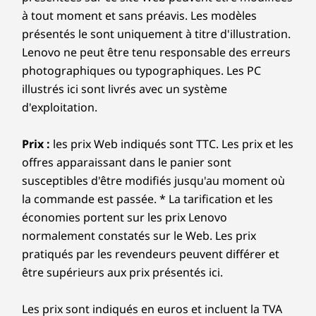
1 port USB-A 3.2 Gen 1
à tout moment et sans préavis. Les modèles
Connecteur mixte écouteurs/micro
présentés le sont uniquement à titre d'illustration.
Lenovo ne peut être tenu responsable des erreurs
À droite :
photographiques ou typographiques. Les PC
1 port USB-A 3.2 Gen 1
illustrés ici sont livrés avec un système
d'exploitation.
Arrière :
USB-C 3.2 Gen 2 (DisplayPort™ 1.4 et Power Delivery
Prix :
les prix Web indiqués sont TTC. Les prix et les
3.0)
1 port HDMI 2.0
offres apparaissant dans le panier sont
Port RJ45
susceptibles d'être modifiés jusqu'au moment où
Entrée d’alimentation
la commande est passée. * La tarification et les
économies portent sur les prix Lenovo
Les vitesses de transfert des ports USB sont approximatives et dépendent de
normalement constatés sur le Web. Les prix
nombreux facteurs, tels que la capacité de traitement des hôtes/périphériques, les
pratiqués par les revendeurs peuvent différer et
attributs des fichiers, la configuration du système et les environnements d’exécution ;
être supérieurs aux prix présentés ici.
les vitesses réelles varient et peuvent être inférieures à celles attendues.
Les prix sont indiqués en euros et incluent la TVA