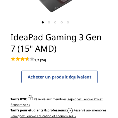
i
n
g
3
IdeaPad Gaming 3 Gen
G
7 (15" AMD)
e
3.7
(24)
n
Acheter un produit équivalent
7
(
Tarifs B2B:
Réservé aux membres
Rejoignez Lenovo Pro et
1
économisez ›
Tarifs pour étudiants & professeurs:
Réservé aux membres
5
Rejoignez Lenovo Education et économisez ›