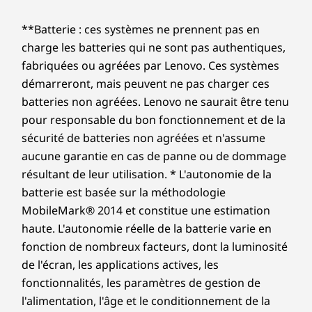
Logiciels préinstallés
Legion Vantage
**Batterie : ces systèmes ne prennent pas en
McAfee LiveSafe™ (version d’essai)
charge les batteries qui ne sont pas authentiques,
Microsoft Office 2019 (version d’essai)
fabriquées ou agréées par Lenovo. Ces systèmes
Xbox Game Pass (essai de 3 mois)
démarreront, mais peuvent ne pas charger ces
batteries non agréées. Lenovo ne saurait être tenu
Les caractéristiques et spécifications ci-contre ne reflètent pas forcément
les versions disponibles à la vente dans ce pays !
pour responsable du bon fonctionnement et de la
sécurité de batteries non agréées et n'assume
aucune garantie en cas de panne ou de dommage
résultant de leur utilisation. * L'autonomie de la
batterie est basée sur la méthodologie
MobileMark® 2014 et constitue une estimation
haute. L'autonomie réelle de la batterie varie en
fonction de nombreux facteurs, dont la luminosité
de l'écran, les applications actives, les
fonctionnalités, les paramètres de gestion de
l'alimentation, l'âge et le conditionnement de la