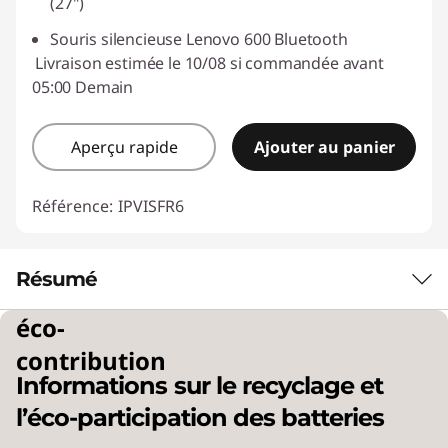
(27")
Souris silencieuse Lenovo 600 Bluetooth
Livraison estimée le 10/08 si commandée avant
05:00 Demain
Aperçu rapide
Ajouter au panier
Référence:
IPVISFR6
Résumé
éco-
Améliorez votre
contribution
Informations sur le recyclage et
productivité avec les
l’éco-participation des batteries
processeurs AMD