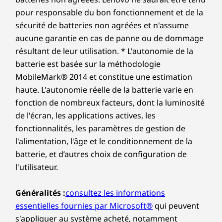
cas de problème. Améliorez votre expérience avec la
pour responsable du bon fonctionnement et de la
possibilité de passer au service sur site, On-site
Matériaux
sécurité de batteries non agréées et n'assume
Service. Chez Lenovo, l’excellence constitue l’alliance
90 % de plastique recyclé post-consommation (PCC)
Élégant et robuste
aucune garantie en cas de panne ou de dommage
des performances et de la protection des portables !
dans le boîtier noir de l’adaptateur d’alimentation 65 W
résultant de leur utilisation. * L'autonomie de la
avec des options de
90 % de plastique provenant des océans dans le sac
batterie est basée sur la méthodologie
®
Carton certifié Forest Stewardship Council
(FSC)
connectivité
MobileMark® 2014 et constitue une estimation
haute. L'autonomie réelle de la batterie varie en
Certifications/Registres
Extrêmement fin et léger (1,15 kg), mais aussi
fonction de nombreux facteurs, dont la luminosité
®
ENERGY STAR
8.0
élégant (0,56"), l’ordinateur portable IdeaPad
de l'écran, les applications actives, les
®
Slim 5 est ultra-portable. De plus, le châssis
EPEAT
Gold*
fonctionnalités, les paramètres de gestion de
métallique et la certification MIL-STD-810H
®
l'alimentation, l'âge et le conditionnement de la
Certifié Eyesafe
pour une faible quantité de lumière
garantissent une fiabilité et une durabilité
bleue (solution matérielle)
batterie, et d’autres choix de configuration de
réelles. Doté d’une connectivité robuste,
®
l'utilisateur.
Certifié Eyesafe
pour une faible quantité de lumière
l’appareil comprend également une multitude
bleue (solution logicielle)
de ports USB, DisplayPort 1.4, HDMI et une
MIL-STD 810H
Généralités :
consultez les informations
prise audio, ce qui le rend extrêmement
Windows Cortana
essentielles fournies par Microsoft®
qui peuvent
polyvalent.
s'appliquer au système acheté, notamment
*Consultez
www.epeat.net
pour connaître le statut de certification par pays.