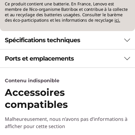
Ce produit contient une batterie. En France, Lenovo est
Ryzen™
membre de l’éco-organisme Batribox et contribue à la collecte
et au recyclage des batteries usagées. Consulter le barème
des éco-participations et les informations de recyclage
ici.
L’essentiel pour effectuer votre travail en classe
et bien plus encore. Avec les ordinateurs
portables équipés de processeurs AMD
Spécifications techniques
Ryzen™, profitez de l’équilibre parfait entre
vitesse, fiabilité et endurance. Exploitez votre
plein potentiel, en amphi ou à la maison.
Ports et emplacements
Performances
Batterie
Contenu indisponible
54 Wh
Compatible avec Rapid Charge Boost (15 minutes de
Accessoires
charge = 2 heures d’autonomie)
compatibles
Audio
2 haut-parleurs de 2 W
Malheureusement, nous n’avons pas d’informations à
Dolby Audio™
afficher pour cette section
Double microphone