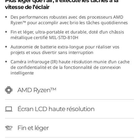
Plus léger que l’air, il exécute les tâches à la
A
vitesse de l’éclair
Des performances robustes avec des processeurs AMD
M
Ryzen™ pour accomplir avec brio les tâches quotidiennes
Fin et léger, ultra-portable et durable, doté d’un châssis
D
métallique certifié MIL-STD-810H
)
Autonomie de batterie extra-longue pour réaliser vos
projets et vous divertir sans interruption
Caméra infrarouge (IR) haute résolution munie d’un cache
de confidentialité et de la fonctionnalité de connexion
intelligente
AMD Ryzen™
Écran LCD haute résolution
Fin et léger