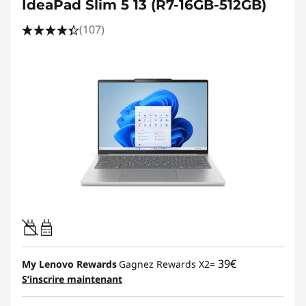
IdeaPad Slim 5 13 (R7-16GB-512GB)
(107)
45W-65W
USB PD
39€
My Lenovo Rewards
Gagnez Rewards X2=
S’inscrire maintenant