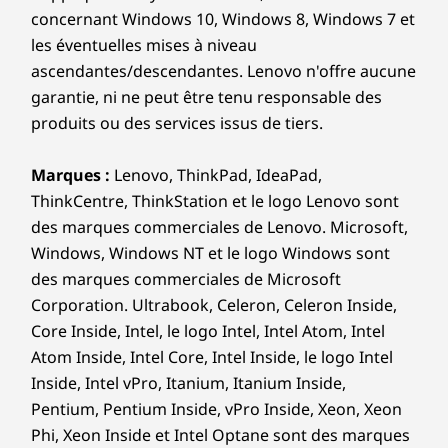
concernant Windows 10, Windows 8, Windows 7 et
Les caractéristiques et spécifications ci-contre ne reflètent pas forcément
les éventuelles mises à niveau
les versions disponibles à la vente dans ce pays !
ascendantes/descendantes. Lenovo n'offre aucune
garantie, ni ne peut être tenu responsable des
Autres informations
produits ou des services issus de tiers.
Sécurité
Marques :
Lenovo, ThinkPad, IdeaPad,
Connexion intelligente via la reconnaissance faciale
ThinkCentre, ThinkStation et le logo Lenovo sont
(nécessite une caméra infrarouge)
des marques commerciales de Lenovo. Microsoft,
Cache de confidentialité intégré à la webcam
Windows, Windows NT et le logo Windows sont
des marques commerciales de Microsoft
Logiciels préinstallés
Corporation. Ultrabook, Celeron, Celeron Inside,
Une connexion
Dolby Audio™
Core Inside, Intel, le logo Intel, Intel Atom, Intel
Lenovo Vantage
intelligente couplée à
Atom Inside, Intel Core, Intel Inside, le logo Intel
®
McAfee
LiveSafe™ (version d’essai)
Inside, Intel vPro, Itanium, Itanium Inside,
un look intelligent
Office 365 (version d’essai)
Pentium, Pentium Inside, vPro Inside, Xeon, Xeon
Windows 11 Famille/Professionnel
Phi, Xeon Inside et Intel Optane sont des marques
Sécurisez votre monde numérique avec notre