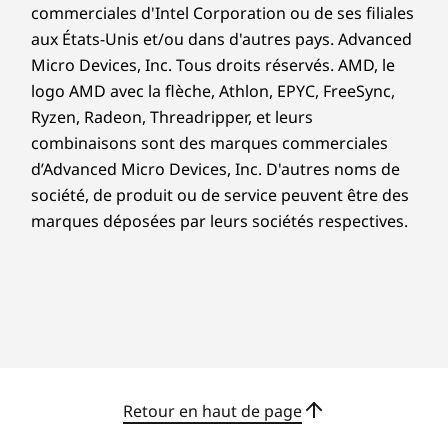
commerciales d'Intel Corporation ou de ses filiales
Éléments fournis
caméra infrarouge (IR) Full HD. La connexion
intelligente utilise la reconnaissance faciale
aux États-Unis et/ou dans d'autres pays. Advanced
Ordinateur portable Lenovo IdeaPad Slim 5 Gen 10
pour vous éviter d’avoir à saisir vos mots de
Micro Devices, Inc. Tous droits réservés. AMD, le
(13" AMD)
passe et vous permettre de plonger
logo AMD avec la flèche, Athlon, EPYC, FreeSync,
®
Adaptateur USB-C
65 W (Certains modèles
directement dans votre travail. Les capteurs
Ryzen, Radeon, Threadripper, et leurs
uniquement)
infrarouges garantissent des appels vidéo
combinaisons sont des marques commerciales
Guide de démarrage rapide
clairs dans des conditions de faible luminosité.
d’Advanced Micro Devices, Inc. D'autres noms de
Vous avez besoin de discrétion ? Faites glisser
Les caractéristiques et spécifications ci-contre ne reflètent pas forcément
société, de produit ou de service peuvent être des
les versions disponibles à la vente dans ce pays !
le cache de la webcam pour la fermer. Profitez
marques déposées par leurs sociétés respectives.
de la sécurité et de la simplicité combinées
pour le travail et les conversations vidéo.
Retour en haut de page