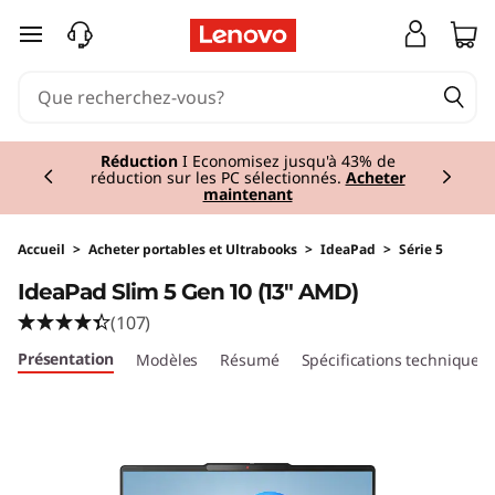
I
passer au contenu principal
d
e
Currently displaying item 1 of 2
a
Réduction
I Economisez jusqu'à 43% de
réduction sur les PC sélectionnés.
Acheter
maintenant
P
a
Accueil
>
Acheter portables et Ultrabooks
>
IdeaPad
>
Série 5
IdeaPad Slim 5 Gen 10 (13" AMD)
d
(107)
S
Présentation
Modèles
Résumé
Spécifications techniques
l
i