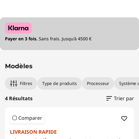
Payer en 3 fois.
Sans frais. Jusqu'à 4500 €
Modèles
Filtres
Type de produits
Processeur
Système d
4 Résultats
Trier par
Comparer
LIVRAISON RAPIDE