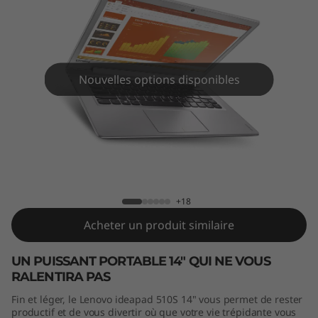
S
(
1
Nouvelles options disponibles
4
"
)
IdeaPad 510S (14")
+18
Acheter un produit similaire
UN PUISSANT PORTABLE 14" QUI NE VOUS
RALENTIRA PAS
Fin et léger, le Lenovo ideapad 510S 14" vous permet de rester
productif et de vous divertir où que votre vie trépidante vous