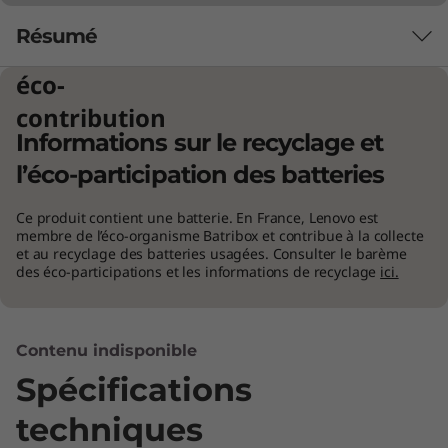
Résumé
éco-
Conception alliant finesse et légèreté
contribution
Informations sur le recyclage et
Ultraportable et pourtant très puissant, le
portable Lenovo ideapad 510S est parfait pour
l’éco-participation des batteries
ceux qui veulent pouvoir travailler, jouer et se
divertir pendant leurs déplacements.
Ce produit contient une batterie. En France, Lenovo est
membre de l’éco-organisme Batribox et contribue à la collecte
Concrètement, l'ideapad 510S est jusqu'à 20 %
et au recyclage des batteries usagées. Consulter le barème
plus fin et 30 % plus léger que la plupart des
des éco-participations et les informations de recyclage
ici.
portables de sa catégorie.
Performances personnalisables
Contenu indisponible
®
Spécifications
Avec jusqu'au processeur Intel
Core™ le plus
récent, l'ideapad 510S offre toute la puissance
techniques
nécessaire où que vous alliez. Vous pouvez