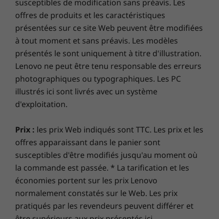
susceptibles de modification sans préavis. Les
récupérez votre PC volé à votre demande. Associez
ideapad 510S : Faites les choses en grand avec Windows 10 Famille
offres de produits et les caractéristiques
cette fonctionnalité à
Lenovo Smart Performance
et
présentées sur ce site Web peuvent être modifiées
préparez-vous à voir les performances quotidiennes de
à tout moment et sans préavis. Les modèles
votre PC grimper en flèche. Profitez d’une expérience
présentés le sont uniquement à titre d'illustration.
Montez le volume !
en ligne fluide et renforcez vos défenses. C’est l’avenir
Lenovo ne peut être tenu responsable des erreurs
de l’excellence et de la sécurité du PC pour votre
®
Certifiés par Harman
Audio, les deux haut-
photographiques ou typographiques. Les PC
nouveau périphérique Lenovo.
parleurs stéréo sont conçus pour offrir un
illustrés ici sont livrés avec un système
environnement amélioré lorsque vous
d'exploitation.
Étendez la garantie de votre ordinateur
regardez un film ou que vous écoutez de la
musique. Quand vous voulez vous détendre, il
portable
Prix :
les prix Web indiqués sont TTC. Les prix et les
vous suffit de cliquer sur le bouton de lecture
offres apparaissant dans le panier sont
Chez Lenovo, chaque ordinateur portable bénéficie
et de profiter.
susceptibles d'être modifiés jusqu'au moment où
d’une garantie d’un an sur la batterie, quelle que soit
la commande est passée. * La tarification et les
la garantie de votre système. Mais voici ce qui change
Maximisez le plaisir des yeux
vraiment la donne : sur certains PC, nous offrons
économies portent sur les prix Lenovo
une
Sealed Battery Warranty de 3 ans.
Bénéficiez de
Pour des couleurs vraiment éclatantes et un
normalement constatés sur le Web. Les prix
trois ans d’autonomie de batterie en achetant cette
angle de visualisation de près de 180°,
pratiqués par les revendeurs peuvent différer et
mise à niveau avec votre appareil ou pendant la
configurez votre ideapad 510S avec l'écran 14"
être supérieurs aux prix présentés ici.