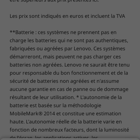
période de garantie initiale d’un an (si votre batterie
Full HD doté de la technologie IPS qui est
est en bon état). Mieux encore, vous bénéficiez d’une
proposé en option.
Les prix sont indiqués en euros et incluent la TVA
couverture pour un remplacement de la batterie en
cas de problème. Améliorez votre expérience avec la
**Batterie : ces systèmes ne prennent pas en
possibilité de passer au service sur site, On-site
charge les batteries qui ne sont pas authentiques,
Service. Chez Lenovo, l’excellence constitue l’alliance
fabriquées ou agréées par Lenovo. Ces systèmes
des performances et de la protection des portables !
démarreront, mais peuvent ne pas charger ces
batteries non agréées. Lenovo ne saurait être tenu
pour responsable du bon fonctionnement et de la
sécurité de batteries non agréées et n'assume
aucune garantie en cas de panne ou de dommage
résultant de leur utilisation. * L'autonomie de la
batterie est basée sur la méthodologie
ideapad 510S : Haut-parleurs stéréo avec certification Harman® Audio
MobileMark® 2014 et constitue une estimation
haute. L'autonomie réelle de la batterie varie en
fonction de nombreux facteurs, dont la luminosité
de l'écran, les applications actives, les
WiFi ultrarapide