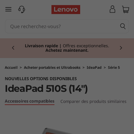
I
passer au contenu principal
d
e
Currently displaying item 2 of 2
a
Livraison rapide
|
Offres exceptionnelles.
Achetez maintenant.
P
a
Accueil
>
Acheter portables et Ultrabooks
>
IdeaPad
>
Série 5
NOUVELLES OPTIONS DISPONIBLES
d
IdeaPad 510S (14")
5
Accessoires compatibles
Comparer des produits similaires
1
0