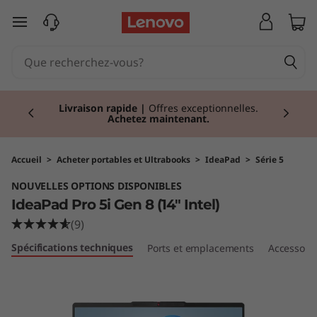
I
passer au contenu principal
d
e
Currently displaying item 2 of 2
a
Livraison rapide
|
Offres exceptionnelles.
Achetez maintenant.
P
a
Accueil
>
Acheter portables et Ultrabooks
>
IdeaPad
>
Série 5
NOUVELLES OPTIONS DISPONIBLES
d
IdeaPad Pro 5i Gen 8 (14" Intel)
P
(9)
Spécifications techniques
Ports et emplacements
Accessoir
r
o