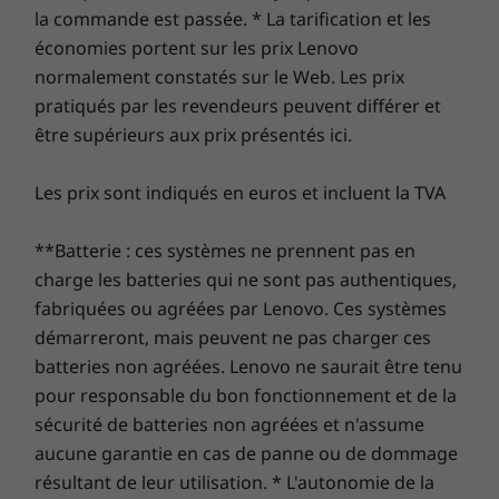
la commande est passée. * La tarification et les
les vitesses réelles varient et peuvent être inférieures à celles attendues.
Étendez la garantie de votre ordinateur
économies portent sur les prix Lenovo
portable
normalement constatés sur le Web. Les prix
Certifications environnementales
pratiqués par les revendeurs peuvent différer et
Chez Lenovo, chaque ordinateur portable bénéficie
®
être supérieurs aux prix présentés ici.
EPEAT
Silver
d’une garantie d’un an sur la batterie, quelle que soit
®
Energy Star
8.0
la garantie de votre système. Mais voici ce qui change
Les prix sont indiqués en euros et incluent la TVA
vraiment la donne : sur certains PC, nous offrons
une
Sealed Battery Warranty de 3 ans.
Bénéficiez de
Logiciels préinstallés
**Batterie : ces systèmes ne prennent pas en
trois ans d’autonomie de batterie en achetant cette
mise à niveau avec votre appareil ou pendant la
Alexa
charge les batteries qui ne sont pas authentiques,
période de garantie initiale d’un an (si votre batterie
Lenovo App Explorer
fabriquées ou agréées par Lenovo. Ces systèmes
est en bon état). Mieux encore, vous bénéficiez d’une
Lenovo Vantage
démarreront, mais peuvent ne pas charger ces
couverture pour un remplacement de la batterie en
McAfee LiveSafe (version d’essai)
batteries non agréées. Lenovo ne saurait être tenu
cas de problème. Améliorez votre expérience avec la
Office 365 (version d’essai)
pour responsable du bon fonctionnement et de la
possibilité de passer au service sur site, On-site
Windows 11 Professionnel/Famille
sécurité de batteries non agréées et n'assume
Service. Chez Lenovo, l’excellence constitue l’alliance
aucune garantie en cas de panne ou de dommage
des performances et de la protection des portables !
résultant de leur utilisation. * L'autonomie de la
Éléments fournis