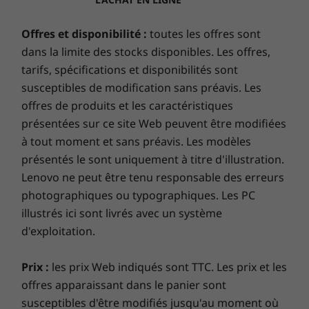
Connectivité
diagnostic à distance. Avec Premium Care, votre
WLAN : Jusqu’au Wi-Fi 6E*
expérience de support atteint de nouveaux sommets !
Offres et disponibilité :
toutes les offres sont
®
Jusqu’au Bluetooth
5.1
dans la limite des stocks disponibles. Les offres,
* Le fonctionnement du Wi-Fi 6E à 6 GHz dépend de la prise en charge par le système
tarifs, spécifications et disponibilités sont
Profitez de performances et d'une
d’exploitation, des routeurs/points d’accès/passerelles du Wi-Fi 6E, ainsi que des
susceptibles de modification sans préavis. Les
sécurité optimales pour votre PC
certifications réglementaires régionales et des bandes de fréquences allouées.
offres de produits et les caractéristiques
Préparez-vous à vous lancer dans un parcours
présentées sur ce site Web peuvent être modifiées
galvanisant avec
Lenovo Smart Lock
, optimisé par
à tout moment et sans préavis. Les modèles
Ports et emplacements
®
Absolute
. Vous gardez le contrôle, où que vous soyez
présentés le sont uniquement à titre d'illustration.
®
USB-C Intel
Thunderbolt™ 4
dans le monde. Localisez, verrouillez, sécurisez et
Lenovo ne peut être tenu responsable des erreurs
USB-C 3.2 Gen 2 (alimentation/DisplayPort™)
récupérez votre PC volé à votre demande. Associez
photographiques ou typographiques. Les PC
2 ports USB-A 3.2 Gen 1
cette fonctionnalité à
Lenovo Smart Performance
et
illustrés ici sont livrés avec un système
HDMI 2.0
préparez-vous à voir les performances quotidiennes de
d'exploitation.
Lecteur de carte SD
votre PC grimper en flèche. Profitez d’une expérience
Connecteur mixte écouteurs/micro
en ligne fluide et renforcez vos défenses. C’est l’avenir
Prix :
les prix Web indiqués sont TTC. Les prix et les
Les vitesses de transfert des ports USB sont approximatives et dépendent de
de l’excellence et de la sécurité du PC pour votre
offres apparaissant dans le panier sont
nombreux facteurs, tels que la capacité de traitement des hôtes/périphériques, les
nouveau périphérique Lenovo.
susceptibles d'être modifiés jusqu'au moment où
attributs des fichiers, la configuration du système et les environnements d’exécution ;