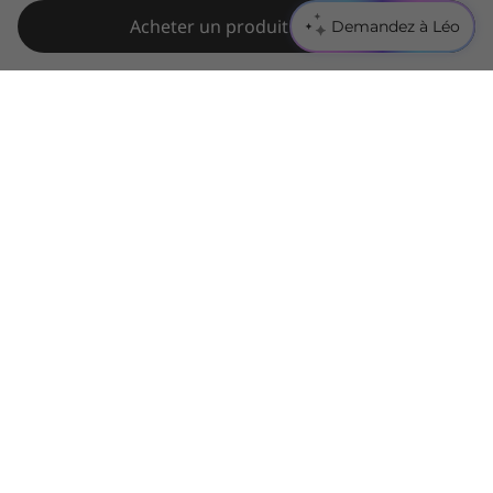
produits ou des services issus de tiers.
Acheter un produit similaire
Demandez à Léo
Marques :
Lenovo, ThinkPad, IdeaPad,
ThinkCentre, ThinkStation et le logo Lenovo sont
des marques commerciales de Lenovo. Microsoft,
Windows, Windows NT et le logo Windows sont
des marques commerciales de Microsoft
Corporation. Ultrabook, Celeron, Celeron Inside,
Core Inside, Intel, le logo Intel, Intel Atom, Intel
Atom Inside, Intel Core, Intel Inside, le logo Intel
Inside, Intel vPro, Itanium, Itanium Inside,
Pentium, Pentium Inside, vPro Inside, Xeon, Xeon
Phi, Xeon Inside et Intel Optane sont des marques
commerciales d'Intel Corporation ou de ses filiales
aux États-Unis et/ou dans d'autres pays. Advanced
Micro Devices, Inc. Tous droits réservés. AMD, le
logo AMD avec la flèche, Athlon, EPYC, FreeSync,
Ryzen, Radeon, Threadripper, et leurs