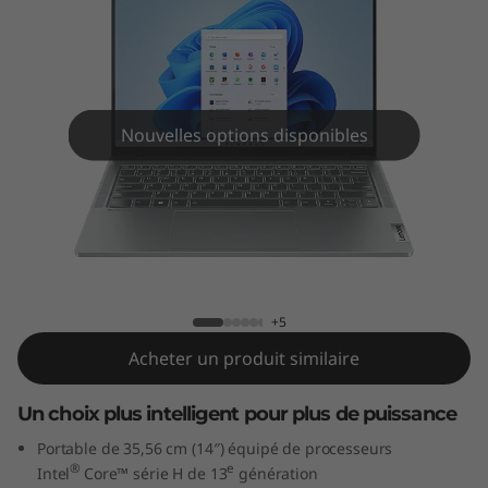
5
i
G
e
Nouvelles options disponibles
n
8
IdeaPad Pro 5i Gen 8 (14" Intel)
(
1
+5
Acheter un produit similaire
4
Un choix plus intelligent pour plus de puissance
”
Portable de 35,56 cm (14″) équipé de processeurs
I
®
e
Intel
Core™ série H de 13
génération