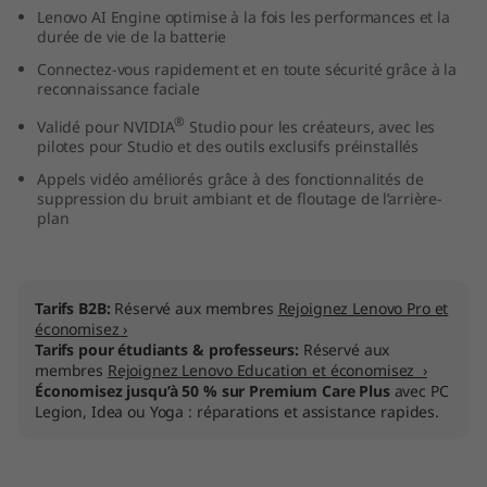
Lenovo AI Engine optimise à la fois les performances et la
n
durée de vie de la batterie
t
Connectez-vous rapidement et en toute sécurité grâce à la
reconnaissance faciale
e
®
Validé pour NVIDIA
Studio pour les créateurs, avec les
pilotes pour Studio et des outils exclusifs préinstallés
l
Appels vidéo améliorés grâce à des fonctionnalités de
suppression du bruit ambiant et de floutage de l’arrière-
)
plan
Tarifs B2B:
Réservé aux membres
Rejoignez Lenovo Pro et
économisez ›
Tarifs pour étudiants & professeurs:
Réservé aux
membres
Rejoignez Lenovo Education et économisez ›
Économisez jusqu’à 50 % sur Premium Care Plus
avec PC
Legion, Idea ou Yoga : réparations et assistance rapides.