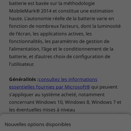
batterie est basée sur la méthodologie
IdeaPad Pro 5i Gen 8 (14″ Intel)
MobileMark® 2014 et constitue une estimation
Adaptateur
haute. L'autonomie réelle de la batterie varie en
Guide de démarrage rapide
fonction de nombreux facteurs, dont la luminosité
de l'écran, les applications actives, les
Les caractéristiques et spécifications ci-contre ne reflètent pas forcément
fonctionnalités, les paramètres de gestion de
les versions disponibles à la vente dans ce pays !
l'alimentation, l'âge et le conditionnement de la
batterie, et d’autres choix de configuration de
l'utilisateur.
Généralités :
consultez les informations
essentielles fournies par Microsoft®
qui peuvent
s'appliquer au système acheté, notamment
concernant Windows 10, Windows 8, Windows 7 et
les éventuelles mises à niveau
ascendantes/descendantes. Lenovo n'offre aucune
Nouvelles options disponibles
garantie, ni ne peut être tenu responsable des