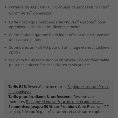
l
®
Portable de 39,62 cm (15,6") équipé de processeurs Intel
e
Core™ de 12
génération
)
®
®
Carte graphique indépendante NVIDIA
GeForce
pour
optimiser le travail et les divertissements
Cadre haut de gamme fin et léger offrant une robustesse
de niveau militaire
Superbe écran Full HD pour un affichage étendu, tactile en
option
Webcam haute résolution et obturateur de confidentialité
pour des visioconférences claires et sécurisées
Tarifs B2B:
Réservé aux membres
Rejoignez Lenovo Pro et
économisez ›
Tarifs pour étudiants & professeurs:
Réservé aux
membres
Rejoignez Lenovo Education et économisez ›
Économisez jusqu’à 50 % sur Premium Care Plus
avec PC
Legion, Idea ou Yoga : réparations et assistance rapides.