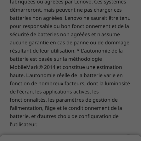
fabriquées ou agréées par Lenovo. Ces systèmes
des performances et de la protection des portables !
Guide de démarrage rapide
démarreront, mais peuvent ne pas charger ces
batteries non agréées. Lenovo ne saurait être tenu
Les caractéristiques et spécifications ci-contre ne reflètent pas forcément
les versions disponibles à la vente dans ce pays !
pour responsable du bon fonctionnement et de la
sécurité de batteries non agréées et n'assume
aucune garantie en cas de panne ou de dommage
résultant de leur utilisation. * L'autonomie de la
batterie est basée sur la méthodologie
MobileMark® 2014 et constitue une estimation
haute. L'autonomie réelle de la batterie varie en
fonction de nombreux facteurs, dont la luminosité
Fin, léger, robuste
de l'écran, les applications actives, les
La conception haut de gamme, fine et légère
fonctionnalités, les paramètres de gestion de
offre une étonnante robustesse de niveau
l'alimentation, l'âge et le conditionnement de la
militaire. Le châssis en alliage d’aluminium en
batterie, et d’autres choix de configuration de
option est conçu avec une grande précision
l'utilisateur.
technique pour plus de solidité et de légèreté.
Les bords usinés au diamant apportent une
Généralités :
consultez les informations