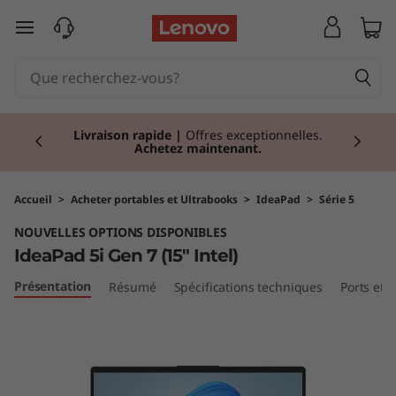
I
passer au contenu principal
d
e
Currently displaying item 2 of 2
a
Livraison rapide
|
Offres exceptionnelles.
Achetez maintenant.
P
a
Accueil
>
Acheter portables et Ultrabooks
>
IdeaPad
>
Série 5
NOUVELLES OPTIONS DISPONIBLES
d
IdeaPad 5i Gen 7 (15" Intel)
5
Présentation
Résumé
Spécifications techniques
Ports et
i
G