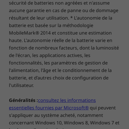
sécurité de batteries non agréées et n'assume
aucune garantie en cas de panne ou de dommage
résultant de leur utilisation. * L'autonomie de la
Charge rapide disponible à
batterie est basée sur la méthodologie
tout moment
MobileMark® 2014 et constitue une estimation
haute. L'autonomie réelle de la batterie varie en
Vous êtes à court de batterie et vous manquez
fonction de nombreux facteurs, dont la luminosité
de temps ? Comme l’Ideapad 330s prend en
de l'écran, les applications actives, les
charge la fonction RapidCharge, 15 minutes de
fonctionnalités, les paramètres de gestion de
branchement suffisent pour obtenir jusqu’à 2
l'alimentation, l'âge et le conditionnement de la
heures d’utilisation* ! Vous pourrez aussi
batterie, et d’autres choix de configuration de
charger votre téléphone et vos autres
appareils via le port USB 3.0, même lorsque
l'utilisateur.
votre portable est éteint. Rentabilisez votre
temps au maximum !
Généralités :
consultez les informations
essentielles fournies par Microsoft®
qui peuvent
* En mode éteint. Alimentation 65 W requise.
s'appliquer au système acheté, notamment
concernant Windows 10, Windows 8, Windows 7 et
Windows 10 s’améliore sans