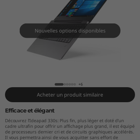
s
(
1
Nouvelles options disponibles
4
"
I
IdeaPad 330s (14" Intel)
n
+6
t
Acheter un produit similaire
e
Efficace et élégant
l
Découvrez l’Ideapad 330s: Plus fin, plus léger et doté d’un
cadre ultrafin pour offrir un affichage plus grand, il est équipé
)
de processeurs dernier cri et de circuits graphiques accélérés.
Il vous permettra ainsi de vous acquitter sans effort de