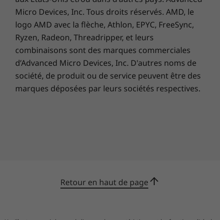
Micro Devices, Inc. Tous droits réservés. AMD, le
logo AMD avec la flèche, Athlon, EPYC, FreeSync,
Ryzen, Radeon, Threadripper, et leurs
combinaisons sont des marques commerciales
d’Advanced Micro Devices, Inc. D'autres noms de
société, de produit ou de service peuvent être des
marques déposées par leurs sociétés respectives.
Préinstallation plus « propre
» et plus sûre
Nous mettons tout en œuvre pour proposer
Retour en haut de page
un poste de travail épuré et un environnement
PC plus sûr, dès la sortie de la boîte. Notre
préinstallation ne contient que cinq
applications soigneusement choisies pour