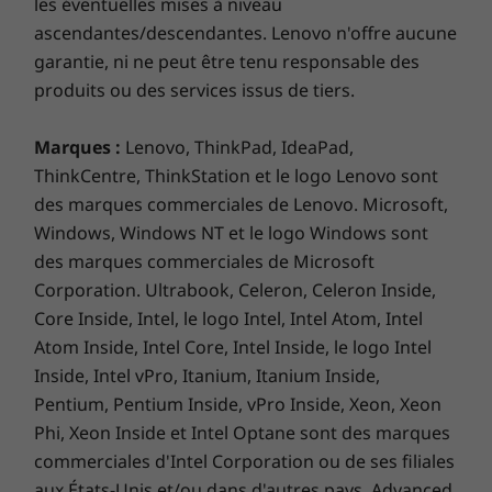
les éventuelles mises à niveau
cesse
ascendantes/descendantes. Lenovo n'offre aucune
garantie, ni ne peut être tenu responsable des
Profitez du meilleur de Windows 10, avec une
produits ou des services issus de tiers.
nouvelle mise à jour débordant de
fonctionnalités intéressantes. Intégralement
Marques :
Lenovo, ThinkPad, IdeaPad,
repensée, l’application Photos permet de
ThinkCentre, ThinkStation et le logo Lenovo sont
raconter des histoires en vidéo de manière
des marques commerciales de Lenovo. Microsoft,
plus facile et plus amusante : vous pouvez
Windows, Windows NT et le logo Windows sont
ajouter une bande-son, utiliser des transitions
des marques commerciales de Microsoft
et des effets 3D, et bien plus encore. Et le
partage de vos créations est plus rapide que
Corporation. Ultrabook, Celeron, Celeron Inside,
jamais, grâce à des paramètres intuitifs qui
Core Inside, Intel, le logo Intel, Intel Atom, Intel
vous permettent de vous connecter
Atom Inside, Intel Core, Intel Inside, le logo Intel
instantanément aux gens que vous aimez.
Inside, Intel vPro, Itanium, Itanium Inside,
Pentium, Pentium Inside, vPro Inside, Xeon, Xeon
Phi, Xeon Inside et Intel Optane sont des marques
commerciales d'Intel Corporation ou de ses filiales
aux États-Unis et/ou dans d'autres pays. Advanced