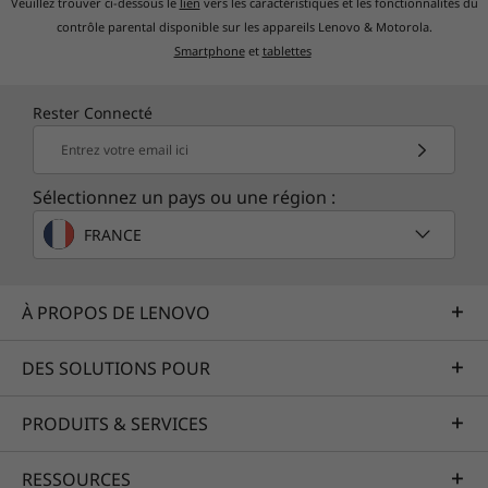
Veuillez trouver ci-dessous le
lien
vers les caractéristiques et les fonctionnalités du
vous faire gagner en productivité.
contrôle parental disponible sur les appareils Lenovo & Motorola.
Smartphone
et
tablettes
Une clarté plus vraie que
nature
Rester Connecté
Entrez votre email ici
Avec la résolution Full HD et son écran grand
angle doté d’un cadre ultrafin (seulement 5,7
Sélectionnez un pays ou une région :
mm de large !), l’Ideapad 330s offre
FRANCE
l’environnement immersif d'un véritable Home
Cinéma portable.
À PROPOS DE LENOVO
DES SOLUTIONS POUR
PRODUITS & SERVICES
RESSOURCES