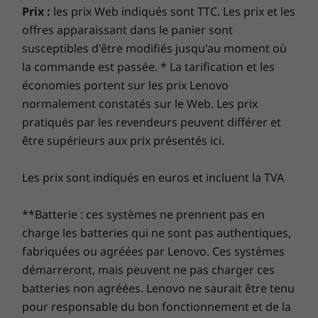
portable
performances dans les jeux, le tout sans aucun
Prix :
les prix Web indiqués sont TTC. Les prix et les
compromis sur la vitesse générale et la
offres apparaissant dans le panier sont
Chez Lenovo, chaque ordinateur portable bénéficie
réactivité du système. Ainsi, qu’il s’agisse de
susceptibles d'être modifiés jusqu'au moment où
d’une garantie d’un an sur la batterie, quelle que soit
jouer ou de retoucher des contenus
la commande est passée. * La tarification et les
la garantie de votre système. Mais voici ce qui change
multimédias, vous bénéficierez d’une image
vraiment la donne : sur certains PC, nous offrons
économies portent sur les prix Lenovo
toujours parfaite.
une
Sealed Battery Warranty de 3 ans.
Bénéficiez de
normalement constatés sur le Web. Les prix
trois ans d’autonomie de batterie en achetant cette
pratiqués par les revendeurs peuvent différer et
mise à niveau avec votre appareil ou pendant la
être supérieurs aux prix présentés ici.
période de garantie initiale d’un an (si votre batterie
est en bon état). Mieux encore, vous bénéficiez d’une
Les prix sont indiqués en euros et incluent la TVA
couverture pour un remplacement de la batterie en
cas de problème. Améliorez votre expérience avec la
**Batterie : ces systèmes ne prennent pas en
possibilité de passer au service sur site, On-site
charge les batteries qui ne sont pas authentiques,
Service. Chez Lenovo, l’excellence constitue l’alliance
fabriquées ou agréées par Lenovo. Ces systèmes
des performances et de la protection des portables !
démarreront, mais peuvent ne pas charger ces
batteries non agréées. Lenovo ne saurait être tenu
pour responsable du bon fonctionnement et de la