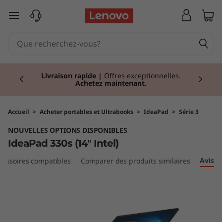
I
passer au contenu principal
d
e
Currently displaying item 2 of 2
a
Livraison rapide
|
Offres exceptionnelles.
Achetez maintenant.
P
a
Accueil
>
Acheter portables et Ultrabooks
>
IdeaPad
>
Série 3
NOUVELLES OPTIONS DISPONIBLES
d
IdeaPad 330s (14" Intel)
3
Avis
cessoires compatibles
Comparer des produits similaires
3
0