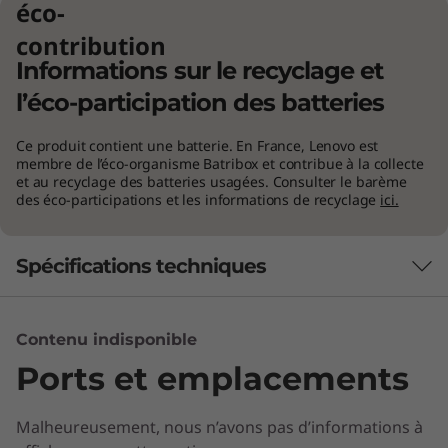
éco-
contribution
Informations sur le recyclage et
l’éco-participation des batteries
Ce produit contient une batterie. En France, Lenovo est
membre de l’éco-organisme Batribox et contribue à la collecte
et au recyclage des batteries usagées. Consulter le barème
des éco-participations et les informations de recyclage
ici.
Spécifications techniques
Simplicité, élégance, design
Performances
haut de gamme
Contenu indisponible
Ports et emplacements
Processeur
Doté d’un boîtier épuré avec couvercle en
Up to 8th Gen Intel® Core™ processor
aluminium poli, l’Ideapad 330s est conçu pour
Malheureusement, nous n’avons pas d’informations à
faire forte impression. Autre plus, ses quatre