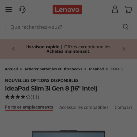
I
passer au contenu principal
d
e
Currently displaying item 2 of 2
a
Livraison rapide
|
Offres exceptionnelles.
Achetez maintenant.
P
a
Accueil
>
Acheter portables et Ultrabooks
>
IdeaPad
>
Série 3
NOUVELLES OPTIONS DISPONIBLES
d
IdeaPad Slim 3i Gen 8 (16" Intel)
S
(11)
Ports et emplacements
Accessoires compatibles
Comparer d
l
i