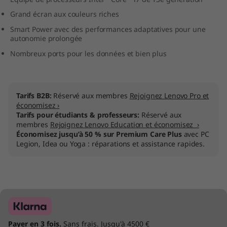
I
Grand écran aux couleurs riches
Smart Power avec des performances adaptatives pour une
n
autonomie prolongée
t
Nombreux ports pour les données et bien plus
e
l
Tarifs B2B:
Réservé aux membres
Rejoignez Lenovo Pro et
économisez ›
Tarifs pour étudiants & professeurs:
Réservé aux
)
membres
Rejoignez Lenovo Education et économisez ›
Économisez jusqu’à 50 % sur Premium Care Plus
avec PC
Legion, Idea ou Yoga : réparations et assistance rapides.
Payer en 3 fois.
Sans frais. Jusqu'à 4500 €