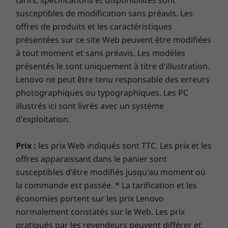
tarifs, spécifications et disponibilités sont
Dolby
orientés vers l’utilisateur, l’IdeaPad
Profitez de performances et d'une
Jusqu’au Wi-Fi 6
susceptibles de modification sans préavis. Les
Slim 3i offre un son de haute qualité, digne de
sécurité optimales pour votre PC
Bluetooth® 5.1
son superbe design.
offres de produits et les caractéristiques
Préparez-vous à vous lancer dans un parcours
présentées sur ce site Web peuvent être modifiées
galvanisant avec
Lenovo Smart Lock
, optimisé par
à tout moment et sans préavis. Les modèles
CONCEPTION
®
Absolute
. Vous gardez le contrôle, où que vous soyez
présentés le sont uniquement à titre d'illustration.
dans le monde. Localisez, verrouillez, sécurisez et
Dimensions (H x L x P)
Lenovo ne peut être tenu responsable des erreurs
récupérez votre PC volé à votre demande. Associez
photographiques ou typographiques. Les PC
À partir de 1,79 cm x 35,92 m x 25,7 cm
cette fonctionnalité à
Lenovo Smart Performance
et
illustrés ici sont livrés avec un système
préparez-vous à voir les performances quotidiennes de
Poids
d'exploitation.
votre PC grimper en flèche. Profitez d’une expérience
À partir de 1,74 kg
en ligne fluide et renforcez vos défenses. C’est l’avenir
Prix :
les prix Web indiqués sont TTC. Les prix et les
de l’excellence et de la sécurité du PC pour votre
Clavier
offres apparaissant dans le panier sont
nouveau périphérique Lenovo.
Pleine taille avec touche de raccourci dédiée aux
susceptibles d'être modifiés jusqu'au moment où
services pour PME
la commande est passée. * La tarification et les
Étendez la garantie de votre ordinateur
économies portent sur les prix Lenovo
portable
normalement constatés sur le Web. Les prix
DÉVELOPPEMENT DURABLE
Tout ce dont vous avez besoin et plus
pratiqués par les revendeurs peuvent différer et