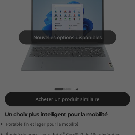
m
3
i
G
Nouvelles options disponibles
e
n
IdeaPad Slim 3i Gen 8 (16" Intel)
8
(
+4
Acheter un produit similaire
1
Un choix plus intelligent pour la mobilité
6
Portable fin et léger pour la mobilité
"
®
Équipé de processeurs Intel
Core™ i7 de 13e génération