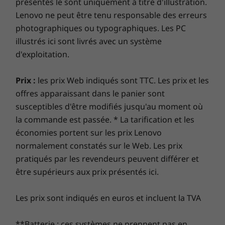
présentés le sont uniquement à titre d'illustration.
en ligne fluide et renforcez vos défenses. C’est l’avenir
Lenovo ne peut être tenu responsable des erreurs
de l’excellence et de la sécurité du PC pour votre
photographiques ou typographiques. Les PC
nouveau périphérique Lenovo.
illustrés ici sont livrés avec un système
d'exploitation.
Étendez la garantie de votre ordinateur
portable
Prix :
les prix Web indiqués sont TTC. Les prix et les
offres apparaissant dans le panier sont
Chez Lenovo, chaque ordinateur portable bénéficie
susceptibles d'être modifiés jusqu'au moment où
d’une garantie d’un an sur la batterie, quelle que soit
la commande est passée. * La tarification et les
la garantie de votre système. Mais voici ce qui change
vraiment la donne : sur certains PC, nous offrons
économies portent sur les prix Lenovo
une
Sealed Battery Warranty de 3 ans.
Bénéficiez de
normalement constatés sur le Web. Les prix
trois ans d’autonomie de batterie en achetant cette
pratiqués par les revendeurs peuvent différer et
Vaste espace de stockage pour satisfaire
mise à niveau avec votre appareil ou pendant la
être supérieurs aux prix présentés ici.
tous vos besoins
période de garantie initiale d’un an (si votre batterie
est en bon état). Mieux encore, vous bénéficiez d’une
Téléchargez des films et de la musique, créez
Les prix sont indiqués en euros et incluent la TVA
couverture pour un remplacement de la batterie en
votre album photo, etc. Choisissez un SSD SATA
cas de problème. Améliorez votre expérience avec la
(jusqu'à 512 Go) ou optez pour les
**Batterie : ces systèmes ne prennent pas en