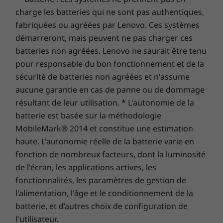
possibilité de passer au service sur site, On-site
performances accrues du stockage hybride
charge les batteries qui ne sont pas authentiques,
Service. Chez Lenovo, l’excellence constitue l’alliance
(SSD PCIe 128 Go + disque dur SATA 1 To). Vous
fabriquées ou agréées par Lenovo. Ces systèmes
des performances et de la protection des portables !
aurez plus d'espace que nécessaire pour tout
démarreront, mais peuvent ne pas charger ces
ce que vous voulez faire, juste sous la main !
batteries non agréées. Lenovo ne saurait être tenu
pour responsable du bon fonctionnement et de la
Performances graphiques supérieures
avec NVIDIA
sécurité de batteries non agréées et n'assume
aucune garantie en cas de panne ou de dommage
L'Ideapad 320s 35,56 cm(14") offre une
résultant de leur utilisation. * L'autonomie de la
incroyable puissance graphique grâce au
batterie est basée sur la méthodologie
circuit indépendant NVIDIA GeForce 920MX.
MobileMark® 2014 et constitue une estimation
Une carte dédiée dispose de son propre
haute. L'autonomie réelle de la batterie varie en
processeur, ce qui assure des performances
fonction de nombreux facteurs, dont la luminosité
multipliées par plus de trois ! Que ce soit pour
de l'écran, les applications actives, les
jouer ou faire du montage vidéo, il y a moins
fonctionnalités, les paramètres de gestion de
d'artefacts visuels, et vous bénéficiez d'un
confort largement supérieur pour retoucher
l'alimentation, l'âge et le conditionnement de la
vos photos et vos vidéos.
batterie, et d’autres choix de configuration de
l'utilisateur.