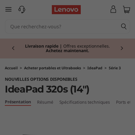
I
passer au contenu principal
d
e
Currently displaying item 2 of 2
a
Livraison rapide
|
Offres exceptionnelles.
Achetez maintenant.
P
a
Accueil
>
Acheter portables et Ultrabooks
>
IdeaPad
>
Série 3
NOUVELLES OPTIONS DISPONIBLES
d
IdeaPad 320s (14")
3
Présentation
Résumé
Spécifications techniques
Ports et
2
0