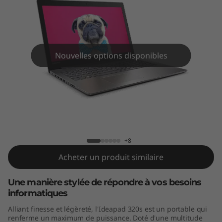
s
(
1
Nouvelles options disponibles
4
"
)
IdeaPad 320s (14")
+8
Acheter un produit similaire
Une manière stylée de répondre à vos besoins
informatiques
Alliant finesse et légèreté, l'Ideapad 320s est un portable qui
renferme un maximum de puissance. Doté d'une multitude