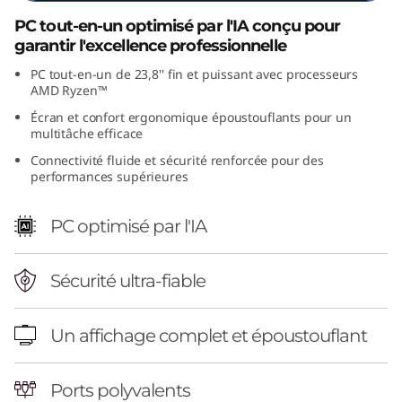
PC tout-en-un optimisé par l'IA conçu pour
garantir l'excellence professionnelle
6
PC tout-en-un de 23,8'' fin et puissant avec processeurs
AMD Ryzen™
(
Écran et confort ergonomique époustouflants pour un
A
multitâche efficace
Connectivité fluide et sécurité renforcée pour des
M
performances supérieures
D
PC optimisé par l'IA
2
Sécurité ultra-fiable
4
'
Un affichage complet et époustouflant
'
Ports polyvalents