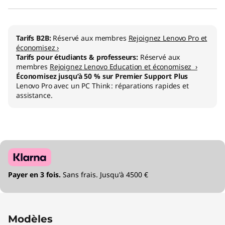
)
t
Tarifs B2B:
Réservé aux membres
Rejoignez Lenovo Pro et
o
économisez ›
Tarifs pour étudiants & professeurs:
Réservé aux
u
membres
Rejoignez Lenovo Education et économisez ›
Économisez jusqu’à 50 % sur Premier Support Plus
Lenovo Pro avec un PC Think : réparations rapides et
t
assistance.
-
e
n
-
Payer en 3 fois.
Sans frais. Jusqu'à 4500 €
u
n
Modèles