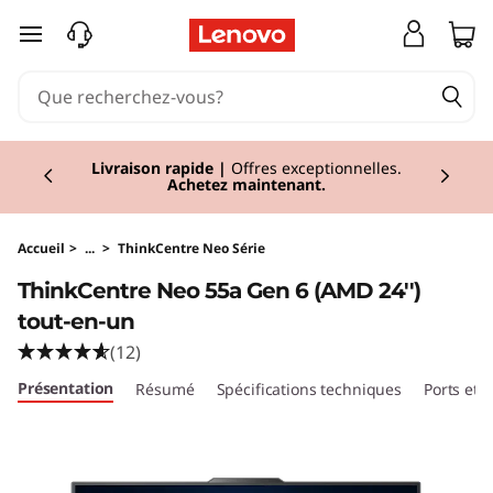
T
passer au contenu principal
h
i
Currently displaying item 1 of 2
n
Réduction
I Economisez jusqu'à 43% de
réduction sur les PC sélectionnés.
Acheter
maintenant
k
C
Accueil
>
...
>
ThinkCentre Neo Série
ThinkCentre Neo 55a Gen 6 (AMD 24'')
e
tout-en-un
n
(12)
Présentation
Résumé
Spécifications techniques
Ports et
t
r