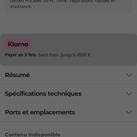
Lenovo Pro avec un PC Think : réparations rapides et
assistance.
Payer en 3 fois.
Sans frais. Jusqu'à 4500 €
Résumé
Spécifications techniques
Sleek AI PC for
Serious Workloads
Ports et emplacements
PERFORMANCES
Disposant de la puissance nécessaire pour
Audio
accomplir des tâches informatiques
Contenu indisponible
En option : haut-parleur normal