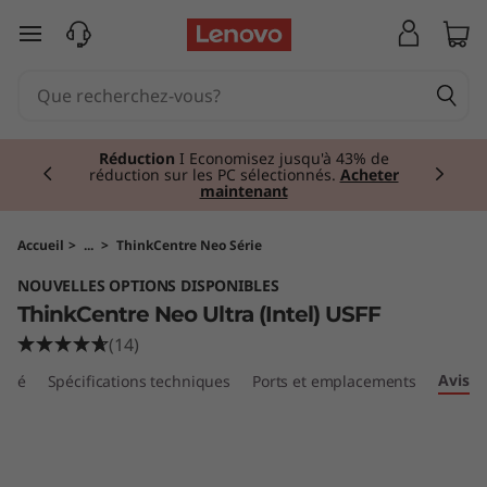
T
passer au contenu principal
h
i
Currently displaying item 1 of 2
n
Réduction
I Economisez jusqu'à 43% de
réduction sur les PC sélectionnés.
Acheter
maintenant
k
C
Accueil
>
...
>
ThinkCentre Neo Série
NOUVELLES OPTIONS DISPONIBLES
e
ThinkCentre Neo Ultra (Intel) USFF
n
(14)
Avis
umé
Spécifications techniques
Ports et emplacements
t
r