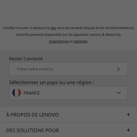
journée de travail innovante.
votre 
Veuillez trouver ci-dessous le
lien
vers les caractéristiques et les fonctionnalités du
contrôle parental disponible sur les appareils Lenovo & Motorola.
Smartphone
et
tablettes
Enter the Realm of
Expansive
Rester Connecté
Possibilities
Entrez votre email ici
Sélectionnez un pays ou une région :
Le ThinkCentre Neo Ultra USFF est une bête de
course qui défie sa propre taille. Il est doté
FRANCE
d'une impressionnante gamme de ports afin
de connecter un large éventail de
périphériques et d'appareils. Grâce à la prise
À PROPOS DE LENOVO
en charge de jusqu'à 8 ports d'affichage, il
s'agit d'une merveille multitâche, parfaite pour
DES SOLUTIONS POUR
les transactions lors desquelles les données en