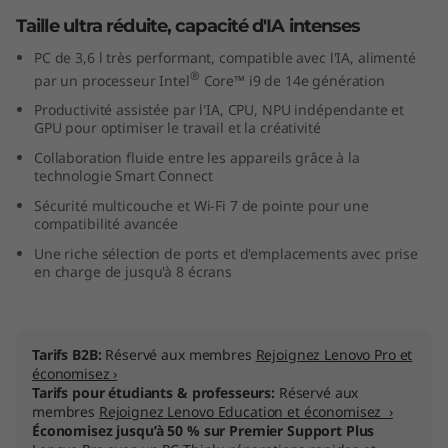
n
Taille ultra réduite, capacité d'IA intenses
PC de 3,6 l très performant, compatible avec l'IA, alimenté
t
®
par un processeur Intel
Core™ i9 de 14e génération
e
Productivité assistée par l'IA, CPU, NPU indépendante et
GPU pour optimiser le travail et la créativité
l
Collaboration fluide entre les appareils grâce à la
technologie Smart Connect
)
Sécurité multicouche et Wi-Fi 7 de pointe pour une
compatibilité avancée
Une riche sélection de ports et d'emplacements avec prise
en charge de jusqu'à 8 écrans
U
S
Tarifs B2B:
Réservé aux membres
Rejoignez Lenovo Pro et
F
économisez ›
Tarifs pour étudiants & professeurs:
Réservé aux
F
membres
Rejoignez Lenovo Education et économisez ›
Économisez jusqu’à 50 % sur Premier Support Plus