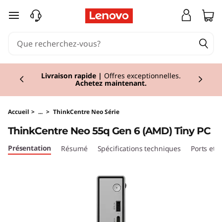
P
passer au contenu principal
C
T
Currently displaying item 2 of 2
i
Livraison rapide
|
Offres exceptionnelles.
Achetez maintenant.
n
y
Accueil
>
...
>
ThinkCentre Neo Série
ThinkCentre Neo 55q Gen 6 (AMD) Tiny PC
T
Présentation
Résumé
Spécifications techniques
Ports et
h
i
n