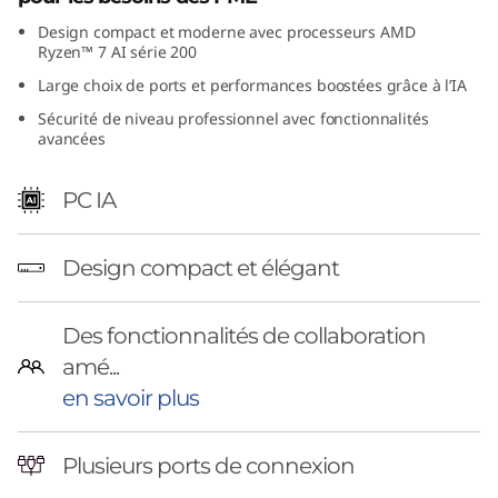
5
Design compact et moderne avec processeurs AMD
Ryzen™ 7 AI série 200
5
Large choix de ports et performances boostées grâce à l’IA
q
Sécurité de niveau professionnel avec fonctionnalités
avancées
G
PC IA
e
n
Design compact et élégant
Des fonctionnalités de collaboration
6
amé...
en savoir plus
(
A
Plusieurs ports de connexion