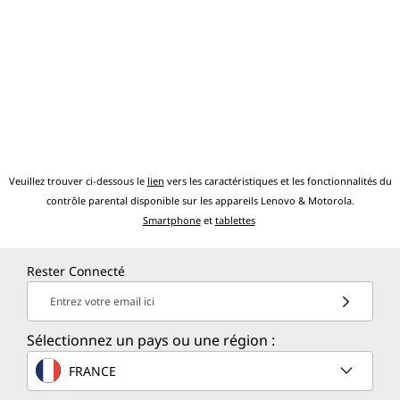
menaces. Libérez le potentiel d’un parcours virtuel
Les caractéristiques et spécifications ci-contre ne reflètent pas forcément
passionnant !
les versions disponibles à la vente dans ce pays !
Conception
Écran
Permet de connecter jusqu’à 3 moniteurs
Veuillez trouver ci-dessous le
lien
vers les caractéristiques et les fonctionnalités du
indépendants
contrôle parental disponible sur les appareils Lenovo & Motorola.
Smartphone
et
tablettes
Dimensions (H × L × P)
3,65 cm x 17,90 cm x 18,29 cm
Rester Connecté
Entrez votre email ici
Volume
1 L
Sélectionnez un pays ou une région :
Poids
FRANCE
À partir de 3,44 kg