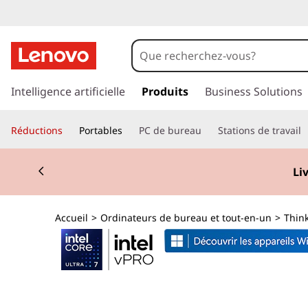
T
h
i
p
a
Intelligence artificielle
Produits
Business Solutions
n
s
s
k
Réductions
Portables
PC de bureau
Stations de travail
e
r
C
Currently displaying item 2 of 2
a
Li
u
e
c
o
n
Accueil
>
Ordinateurs de bureau et tout-en-un
>
Thin
n
t
t
e
n
r
u
p