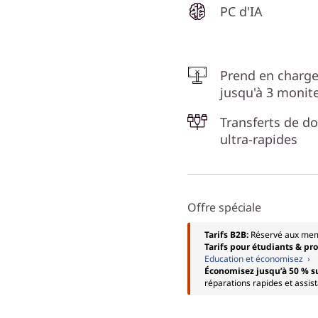
PC d'IA
Prend en charg
jusqu'à 3 monit
Transferts de d
ultra-rapides
Offre spéciale
Tarifs B2B:
Réservé aux me
Tarifs pour étudiants & pr
Education et économisez ›
Économisez jusqu’à 50 % s
réparations rapides et assis