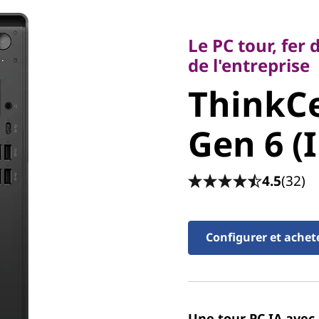
Le PC tour, fer de
de l'entreprise
Le PC tour, fer
ThinkCe
de l'entreprise
ThinkC
Gen 6 (I
Gen 6 (
4.5
(32)
Configurer et achet
Une tour PC IA avec 