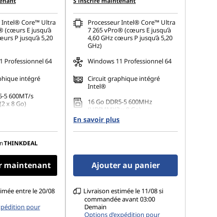
tenant
S’inscrire maintenant
 Intel® Core™ Ultra
Processeur Intel® Core™ Ultra
® (cœurs E jusqu’à
7 265 vPro® (cœurs E jusqu’à
urs P jusqu’à 5,20
4,60 GHz cœurs P jusqu’à 5,20
GHz)
 Professionnel 64
Windows 11 Professionnel 64
phique intégré
Circuit graphique intégré
Intel®
5-5 600MT/s
16 Go DDR5-5 600MHz
2 x 8 Go)
(UDIMM)(2 x 8 Go)
 M.2 2280 PCIe
En savoir plus
512 Go SSD M.2 2280 PCIe
Opal
Gen4 TLC Opal
connecter jusqu’à 3
n
THINKDEAL
Permet de connecter jusqu’à 3
 indépendants
moniteurs indépendants
r maintenant
Ajouter au panier
timée entre le 20/08
Livraison estimée le 11/08 si
commandée avant 03:00
xpédition pour
Demain
Options d’expédition pour