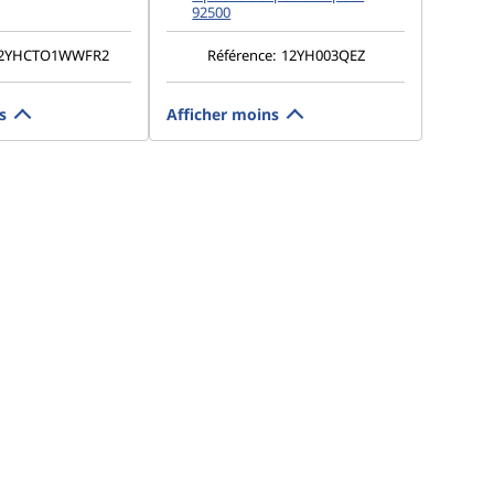
92500
2YHCTO1WWFR2
Référence:
12YH003QEZ
s
Afficher moins