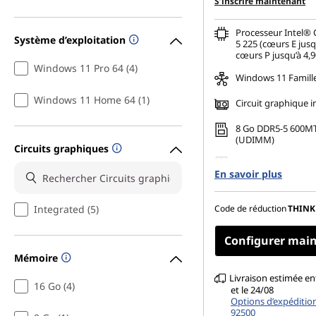
S’inscrire maintenant
Processeur Intel® 
Système d’exploitation
5 225 (cœurs E jusq
cœurs P jusqu’à 4,
Windows 11 Pro 64 (4)
Windows 11 Famill
Windows 11 Home 64 (1)
Circuit graphique i
8 Go DDR5-5 600M
(UDIMM)
Circuits graphiques
256 Go SSD M.2 22
En savoir plus
Gen4 TLC Opal
Permet de connecte
moniteurs indépe
Integrated (5)
Code de réduction
THINK
Configurer mai
Mémoire
Livraison estimée en
16 Go (4)
et le 24/08
Options d’expéditio
92500