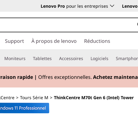
Lenovo Pro
pour les entreprises
Lenovo 
Support
À propos de lenovo
Réductions
Moniteurs
Tablettes
Accessoires
Logiciels
Smartpho
vraison rapide
|
Offres exceptionnelles.
Achetez maintena
kCentre
>
Tours Série M
>
ThinkCentre M70t Gen 6 (Intel) Tower