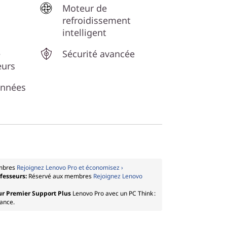
Moteur de
refroidissement
intelligent
e
Sécurité avancée
eurs
onnées
mbres
Rejoignez Lenovo Pro et économisez ›
ofesseurs:
Réservé aux membres
Rejoignez Lenovo
ur Premier Support Plus
Lenovo Pro avec un PC Think :
tance.