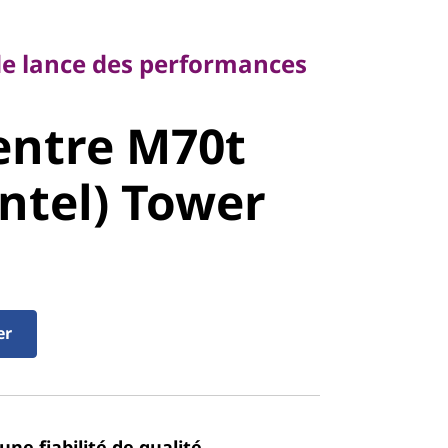
 lance des performances
 de lance des performances
ntre M70t
entre M70t
ntel) Tower
Intel) Tower
er
une fiabilité de qualité