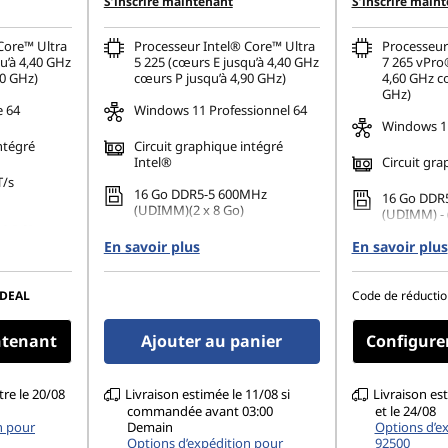
S’inscrire maintenant
S’inscrire main
Core™ Ultra
Processeur Intel® Core™ Ultra
Processeur
u’à 4,40 GHz
5 225 (cœurs E jusqu’à 4,40 GHz
7 265 vPro
90 GHz)
cœurs P jusqu’à 4,90 GHz)
4,60 GHz cœ
GHz)
e 64
Windows 11 Professionnel 64
Windows 11
ntégré
Circuit graphique intégré
Intel®
Circuit gra
T/s
16 Go DDR5-5 600MHz
16 Go DDR
(UDIMM)(2 x 8 Go)
(UDIMM) - (
80 PCIe
512 Go SSD M.2 2280 PCIe
En savoir plus
En savoir plus
512 Go SSD
Gen4 TLC Opal
Gen4 TLC 
r jusqu’à 3
Permet de connecter jusqu’à 3
ndants
Permet de 
DEAL
Code de réductio
moniteurs indépendants
moniteurs
ntenant
Ajouter au panier
Configure
tre le 20/08
Livraison estimée le 11/08 si
Livraison es
commandée avant 03:00
et le 24/08
n pour
Demain
Options d’e
Options d’expédition pour
92500