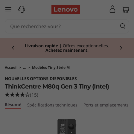
T
passer au contenu principal
h
i
Currently displaying item 2 of 2
n
Livraison rapide
|
Offres exceptionnelles.
Achetez maintenant.
k
C
Accueil
>
...
>
Modèles Tiny Série M
NOUVELLES OPTIONS DISPONIBLES
e
ThinkCentre M80q Gen 3 Tiny (Intel)
n
(15)
Résumé
Spécifications techniques
Ports et emplacements
t
r