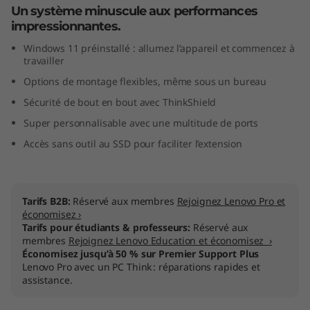
Un système minuscule aux performances
n
impressionnantes.
y
Windows 11 préinstallé : allumez l’appareil et commencez à
travailler
(
Options de montage flexibles, même sous un bureau
I
Sécurité de bout en bout avec ThinkShield
Super personnalisable avec une multitude de ports
n
Accès sans outil au SSD pour faciliter l’extension
t
e
Tarifs B2B:
Réservé aux membres
Rejoignez Lenovo Pro et
économisez ›
l
Tarifs pour étudiants & professeurs:
Réservé aux
membres
Rejoignez Lenovo Education et économisez ›
)
Économisez jusqu’à 50 % sur Premier Support Plus
Lenovo Pro avec un PC Think : réparations rapides et
assistance.