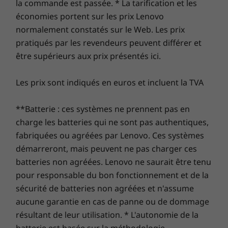
la commande est passée. * La tarification et les
une connectivité améliorée. Protégez votre
Baie interne
économies portent sur les prix Lenovo
investissement informatique grâce à une sécurité
Disque dur 2,5"
normalement constatés sur le Web. Les prix
renforcée pour vous protéger des logiciels
publicitaires, des logiciels malveillants et d’autres
pratiqués par les revendeurs peuvent différer et
Baie externe
menaces. Libérez le potentiel d’un parcours virtuel
être supérieurs aux prix présentés ici.
En option : Unité optique
passionnant !
Les prix sont indiqués en euros et incluent la TVA
Certifications environnementales
®
Energy Star
8.0
**Batterie : ces systèmes ne prennent pas en
®
Conception robuste et écologique.
EPEAT
Gold*
charge les batteries qui ne sont pas authentiques,
RoHS
fabriquées ou agréées par Lenovo. Ces systèmes
Lenovo s’attache tant à la qualité que le petit
ERP LOT3
démarreront, mais peuvent ne pas charger ces
ordinateur de bureau M80q Gen 3 résiste aux
TÜV Ultra Low Noise
batteries non agréées. Lenovo ne saurait être tenu
éclaboussures, à la poussière et plus encore. Il
TCO 9.0*
pour responsable du bon fonctionnement et de la
est certifié MIL-STD pour avoir réussi plusieurs
sécurité de batteries non agréées et n'assume
tests concrets de robustesse et de durabilité.
*Varie selon les configurations
aucune garantie en cas de panne ou de dommage
Comme tous les appareils ThinkCentre, il est
fabriqué avec du plastique recyclé en boucle
résultant de leur utilisation. * L'autonomie de la
Bloc d’alimentation
fermée après utilisation et il est certifié
batterie est basée sur la méthodologie