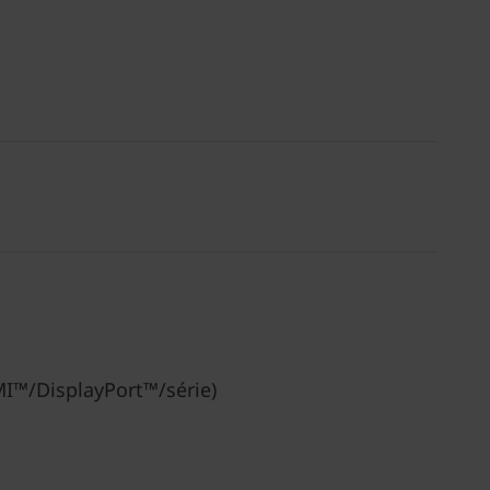
MI™/DisplayPort™/série)