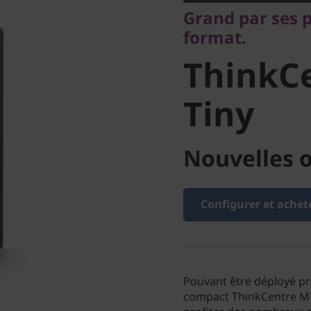
ThinkCe
Grand par ses 
format.
Tiny
ThinkC
Tiny
Nouvelles o
Configurer et achet
Pouvant être déployé pra
compact ThinkCentre M7