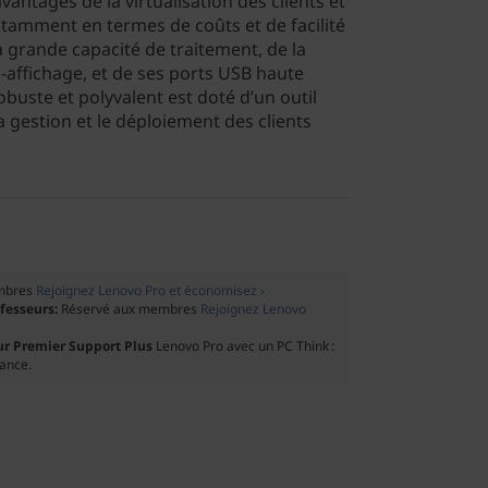
antages de la virtualisation des clients et
amment en termes de coûts et de facilité
a grande capacité de traitement, de la
-affichage, et de ses ports USB haute
obuste et polyvalent est doté d’un outil
 la gestion et le déploiement des clients
mbres
Rejoignez Lenovo Pro et économisez ›
ofesseurs:
Réservé aux membres
Rejoignez Lenovo
ur Premier Support Plus
Lenovo Pro avec un PC Think :
tance.