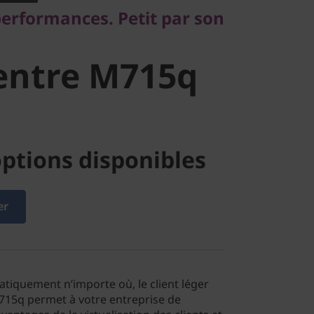
ntre M715q
performances. Petit par son
entre M715q
ptions disponibles
er
tiquement n’importe où, le client léger
15q permet à votre entreprise de