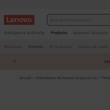
T
h
i
p
a
Intelligence artificielle
Produits
Business Solutions
n
s
s
k
Réductions
Portables
PC de bureau
Stations de travail
e
r
C
Currently displaying item 2 of 2
a
Li
u
e
c
o
n
Accueil
>
Ordinateurs de bureau et tout-en-un
>
Thin
n
t
t
e
n
r
u
p