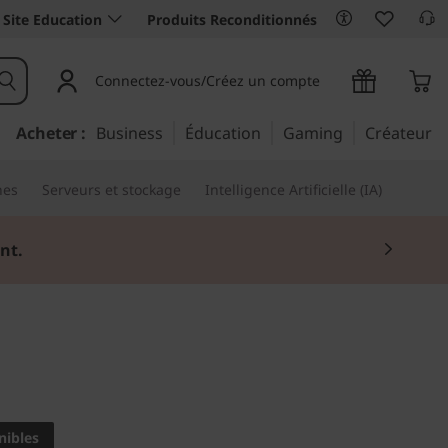
Site Education
Produits Reconditionnés
Connectez-vous/Créez un compte
Acheter :
Business
Éducation
Gaming
Créateur
nes
Serveurs et stockage
Intelligence Artificielle (IA)
nt.
formances. Petit par son
nibles