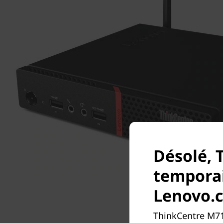
Désolé, 
temporai
Lenovo.
ThinkCentre M71