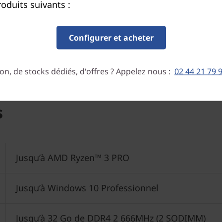
oduits suivants :
Configurer et acheter
on, de stocks dédiés, d'offres ? Appelez nous :
02 44 21 79 
s
Jusqu’à AMD Ryzen™ 3 PRO
Jusqu’à Windows 10 Professionnel
Jusqu’à 32 Go de DDR4 2 666MHz (2 SODIMM)