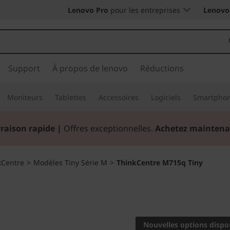
Lenovo Pro
pour les entreprises
Lenovo 
Support
À propos de lenovo
Réductions
Moniteurs
Tablettes
Accessoires
Logiciels
Smartpho
vraison rapide
|
Offres exceptionnelles.
Achetez maintena
kCentre
>
Modèles Tiny Série M
>
ThinkCentre M715q Tiny
Grand par ses per
format.
Nouvelles options dispo