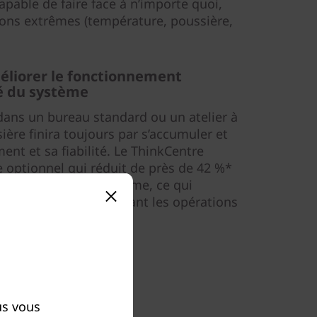
apable de faire face à n’importe quoi,
ions extrêmes (température, poussière,
éliorer le fonctionnement
té du système
dans un bureau standard ou un atelier à
ssière finira toujours par s’accumuler et
ent et sa fiabilité. Le ThinkCentre
e optionnel qui réduit de près de 42 %*
 pénètre dans le système, ce qui
celui-ci tout en réduisant les opérations
rotection contre la poussière.
us vous