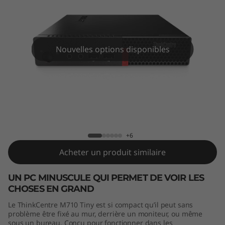
e
M
7
Nouvelles options disponibles
1
0
T
ThinkCentre M710 Tiny
i
+6
n
Acheter un produit similaire
y
UN PC MINUSCULE QUI PERMET DE VOIR LES
CHOSES EN GRAND
Le ThinkCentre M710 Tiny est si compact qu’il peut sans
problème être fixé au mur, derrière un moniteur, ou même
sous un bureau. Conçu pour fonctionner dans les