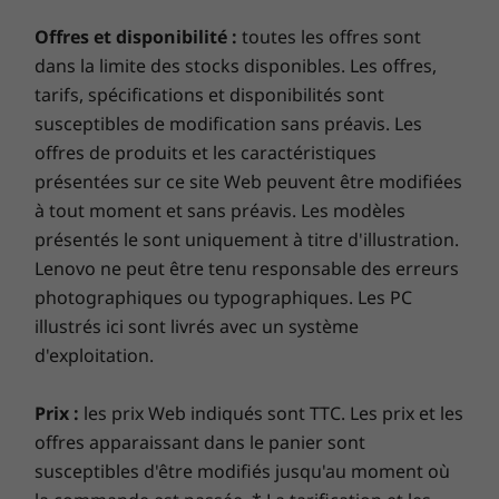
suffit de l’installer à l'arrière du moniteur
budget prévisible et d'importantes économies, allant
Offres et disponibilité :
toutes les offres sont
ThinkCentre Tiny-in-One. Vous pourrez ainsi
de 28 % à 80 %. Armés des diagnostics de pointe de
dans la limite des stocks disponibles. Les offres,
minimiser les coûts en mettant à niveau
Lenovo, nos experts en technologie dévoilent les
tarifs, spécifications et disponibilités sont
séparément les parties affichage et traitement
dommages cachés pour une assurance totale !
du système, ce qui garantit une meilleure
susceptibles de modification sans préavis. Les
rentabilisation des actifs au fil du temps.
offres de produits et les caractéristiques
Smart Performance
présentées sur ce site Web peuvent être modifiées
à tout moment et sans préavis. Les modèles
Lenovo Smart Performance améliorera votre
présentés le sont uniquement à titre d'illustration.
expérience informatique. Injectez plus de puissance
Lenovo ne peut être tenu responsable des erreurs
dans votre ordinateur pour obtenir un fonctionnement
photographiques ou typographiques. Les PC
fluide et des démarrages ultrarapides. Profitez d’une
illustrés ici sont livrés avec un système
connexion Internet plus rapide et plus fiable grâce à
une connectivité améliorée. Protégez votre
d'exploitation.
investissement informatique grâce à une sécurité
renforcée pour vous protéger des logiciels
Prix :
les prix Web indiqués sont TTC. Les prix et les
publicitaires, des logiciels malveillants et d’autres
offres apparaissant dans le panier sont
menaces. Libérez le potentiel d’un parcours virtuel
susceptibles d'être modifiés jusqu'au moment où
passionnant !