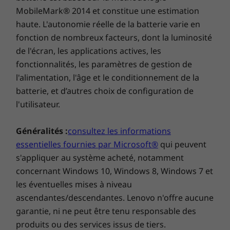
MobileMark® 2014 et constitue une estimation
Ne vous laissez pas tromper par son boîtier
haute. L'autonomie réelle de la batterie varie en
minuscule : le ThinkCentre M710 Tiny est bien
fonction de nombreux facteurs, dont la luminosité
plus puissant qu'il n'y paraît ! Avec les
de l'écran, les applications actives, les
®
nouveaux processeurs Intel
Core™ de 7e
fonctionnalités, les paramètres de gestion de
génération, il démarre en un éclair. Et il gère les
l'alimentation, l'âge et le conditionnement de la
tâches les plus gourmandes (création
batterie, et d’autres choix de configuration de
multimédia, conception graphique, traitement
l'utilisateur.
numérique complexe, etc.) avec une facilité
déconcertante.
Généralités :
consultez les informations
essentielles fournies par Microsoft®
qui peuvent
s'appliquer au système acheté, notamment
Pensé pour l’entreprise, testé pour la vie
concernant Windows 10, Windows 8, Windows 7 et
moderne
les éventuelles mises à niveau
ascendantes/descendantes. Lenovo n'offre aucune
Le ThinkCentre M710 Tiny est conçu pour
garantie, ni ne peut être tenu responsable des
durer, quel que soit l’environnement. Il porte
produits ou des services issus de tiers.
haut et fort la marque Think, ce qui signifie