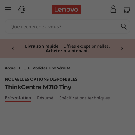
T
passer au contenu principal
h
i
Currently displaying item 2 of 2
n
Livraison rapide
|
Offres exceptionnelles.
Achetez maintenant.
k
C
Accueil
>
...
>
Modèles Tiny Série M
NOUVELLES OPTIONS DISPONIBLES
e
ThinkCentre M710 Tiny
n
Présentation
Résumé
Spécifications techniques
t
r