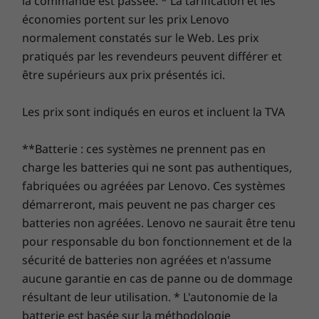
la commande est passée. * La tarification et les
économies portent sur les prix Lenovo
normalement constatés sur le Web. Les prix
pratiqués par les revendeurs peuvent différer et
être supérieurs aux prix présentés ici.
Les prix sont indiqués en euros et incluent la TVA
Une puissance phénoménale
Malgré son format très compact, le
**Batterie : ces systèmes ne prennent pas en
ThinkCentre M710 offre des performances de
charge les batteries qui ne sont pas authentiques,
poids lourd ! Avec jusqu’à trois moniteurs
fabriquées ou agréées par Lenovo. Ces systèmes
indépendants ou quatre en mode mosaïque, il
démarreront, mais peuvent ne pas charger ces
repousse les limites des ordinateurs de bureau
batteries non agréées. Lenovo ne saurait être tenu
pour faire gagner l’utilisateur en productivité.
pour responsable du bon fonctionnement et de la
L’idéal pour le secteur financier, les créatifs,
sécurité de batteries non agréées et n'assume
tous les besoins multimédias, le multitâche,
aucune garantie en cas de panne ou de dommage
etc.
résultant de leur utilisation. * L'autonomie de la
Plus gros, ça n’est pas forcément mieux…
batterie est basée sur la méthodologie