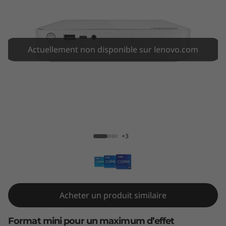
M
i
n
Actuellement non disponible sur lenovo.com
i
G
e
IdeaCentre Mini Gen 8 (1L Intel)
n
+3
8
(
1
Acheter un produit similaire
L
Format mini pour un maximum d’effet