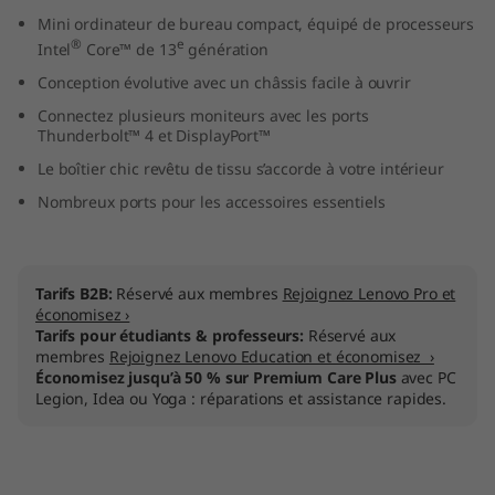
I
Mini ordinateur de bureau compact, équipé de processeurs
®
e
Intel
Core™ de 13
génération
n
Conception évolutive avec un châssis facile à ouvrir
t
Connectez plusieurs moniteurs avec les ports
Thunderbolt™ 4 et DisplayPort™
e
Le boîtier chic revêtu de tissu s’accorde à votre intérieur
Nombreux ports pour les accessoires essentiels
l
)
Tarifs B2B:
Réservé aux membres
Rejoignez Lenovo Pro et
économisez ›
Tarifs pour étudiants & professeurs:
Réservé aux
membres
Rejoignez Lenovo Education et économisez ›
Économisez jusqu’à 50 % sur Premium Care Plus
avec PC
Legion, Idea ou Yoga : réparations et assistance rapides.