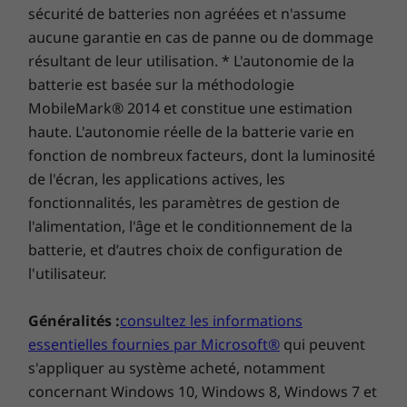
sécurité de batteries non agréées et n'assume
aucune garantie en cas de panne ou de dommage
résultant de leur utilisation. * L'autonomie de la
batterie est basée sur la méthodologie
MobileMark® 2014 et constitue une estimation
haute. L'autonomie réelle de la batterie varie en
fonction de nombreux facteurs, dont la luminosité
de l'écran, les applications actives, les
fonctionnalités, les paramètres de gestion de
l'alimentation, l'âge et le conditionnement de la
batterie, et d’autres choix de configuration de
l'utilisateur.
Soyez fier de votre PC
L’IdeaCentre Mini est un PC que vous serez fier
Généralités :
consultez les informations
de montrer chez vous ou au bureau. Qu’il soit
essentielles fournies par Microsoft®
qui peuvent
en position horizontale ou verticale, il s’accorde
s'appliquer au système acheté, notamment
au décor de n’importe quel espace
concernant Windows 10, Windows 8, Windows 7 et
contemporain avec son design Cloud Grey