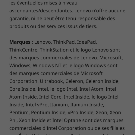
les éventuelles mises à niveau
minimaliste et son boîtier revêtu d’un tissu
ascendantes/descendantes. Lenovo n'offre aucune
texturé à effet 3D. De plus, son ventilateur de
garantie, ni ne peut être tenu responsable des
refroidissement à double vortex est plus
produits ou des services issus de tiers.
silencieux et vous aide à rester concentré sur
vos tâches.
Marques :
Lenovo, ThinkPad, IdeaPad,
ThinkCentre, ThinkStation et le logo Lenovo sont
des marques commerciales de Lenovo. Microsoft,
Windows, Windows NT et le logo Windows sont
des marques commerciales de Microsoft
Corporation. Ultrabook, Celeron, Celeron Inside,
Core Inside, Intel, le logo Intel, Intel Atom, Intel
Atom Inside, Intel Core, Intel Inside, le logo Intel
Inside, Intel vPro, Itanium, Itanium Inside,
Pentium, Pentium Inside, vPro Inside, Xeon, Xeon
Phi, Xeon Inside et Intel Optane sont des marques
commerciales d'Intel Corporation ou de ses filiales