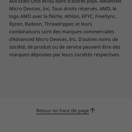
aux États-Unis et/ou dans d'autres pays. Advanced
Micro Devices, Inc. Tous droits réservés. AMD, le
logo AMD avec la flèche, Athlon, EPYC, FreeSync,
Specifications may vary depending upon
Ryzen, Radeon, Threadripper, et leurs
region / model.
combinaisons sont des marques commerciales
d’Advanced Micro Devices, Inc. D'autres noms de
société, de produit ou de service peuvent être des
marques déposées par leurs sociétés respectives.
Retour en haut de page